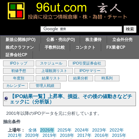
新規公開株(IPO)
公募・売出(PO)
株主優待
立会外分売
株式クラファン
手数料比較
コンタクト
FX業者CP
証券会社CP
IPOトップ
スケジュール
IPO引受証券会社
初値予想
上場観測リスト
IPOサマリー
年度別
結果リスト
結果分析
時系列
カレンダー
管理人戦績
【IPO結果一覧】上昇率、損益、その後の値動きなどチ
ェックに（分析版）
2001年以降のIPOデータを元に分析しています。
抽出条件
上場年：
全体
2026年
2025年
2024年
2023年
2022年
2021年
2020年
2019年
2018年
2017年
2016年
2015年