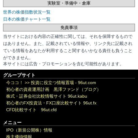
実験室・準備中・倉庫
世界の株価指数状況一覧
日本の株価チャート一覧
免責事項
当サイトにおける内容の正確性に関しては、それを保障するもので
はありません。また、記載されている情報や、リンク先に記載され
ている情報をあなたが利用すること関するいかなる責任も負うこと
ができません。
本サイトには広告・プロモーションを含む可能性があります。
グループサイト
今ココ！ >>
投資に役立つ情報置場 - 96ut.com
初心者の資産運用計画 黒澤ファンド（ブログ）
株式・証券会社比較情報サイト 96ut.kabu
初心者のFX投資法・FX口座比較サイト 96ut.fx
CFD比較サイト 96ut.cfd
メニュー
IPO（新規公開株）情報
株主優待情報