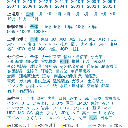
2014年
2013年
2012年
2011年
2010年
2009年
2008年
2007年
2006年
2005年
2004年
2003年
2002年
2001年
上場月：
全体
1月
2月
3月
4月
5月
6月
7月
8月
9月
10月
11月
12月
吸収金額：
全体
～5億
5億～10億
10億～50億
50億～100億
100億～
上場市場：
全体
東M
JQ
東G
東2
JQS
東1
東R
HCG
東S
HCS
名セ
NJS
NJG
札ア
福Q
大2
東P
東イ
名N
名2
NEO
名M
JQG
福証
JQR
札証
セクター：
全体
サービス業
情報・通信業
小売業
不動産業
卸売業
電気機器
REIT
機械
化学
医薬品
その他製品
建設業
食料品
その他金融業
通信業
精密機器
金属製品
保険業
証券業
銀行業
輸送用機器
倉庫・運輸関連業
証券、商品先物取引業
陸運業
電気・ガス業
非鉄金属
繊維製品
ガラス・土石製品
インフラ
鉄鋼
パルプ・紙
水産・農林業
空運業
鉱業
石油・石炭製品
主幹事：
全体
野村
大和
日興
みずほ
SBI
三菱
東海東京
インベ
JTG
いちよし
UFJつ
岡三
SMBC
東洋
みどり
インヴァ
メリル
岩井コス
HSBC
クレスイ
藍澤
マネ
UBS
MS
GS
楽天
フィリ
JPモ
NIS
髙木
オリ
かざか
アイネト
さくらフ
コメルツ
むさし
丸三
丸八
日本ア
■
+100％以上、
■
+20％以上、
■
+0%より上、
■
0～-20%、
■
-20％