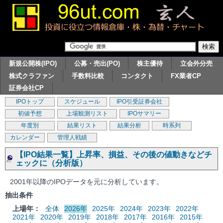
新規公開株(IPO)
公募・売出(PO)
株主優待
立会外分売
株式クラファン
手数料比較
コンタクト
FX業者CP
証券会社CP
IPOトップ
スケジュール
IPO引受証券会社
初値予想
上場観測リスト
IPOサマリー
年度別
結果リスト
結果分析
時系列
カレンダー
管理人戦績
【IPO結果一覧】上昇率、損益、その後の値動きなどチ
ェックに（分析版）
2001年以降のIPOデータを元に分析しています。
抽出条件
上場年：
全体
2026年
2025年
2024年
2023年
2022年
2021年
2020年
2019年
2018年
2017年
2016年
2015年