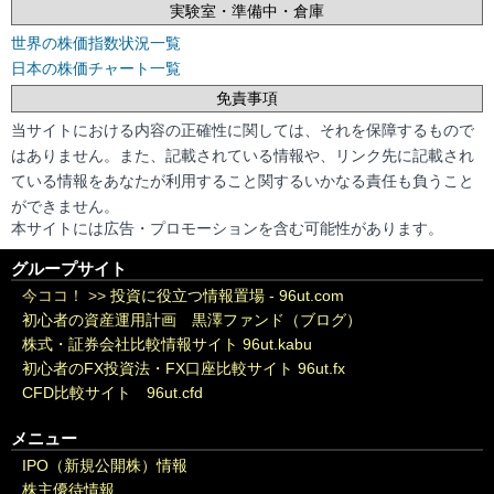
実験室・準備中・倉庫
世界の株価指数状況一覧
日本の株価チャート一覧
免責事項
当サイトにおける内容の正確性に関しては、それを保障するもので
はありません。また、記載されている情報や、リンク先に記載され
ている情報をあなたが利用すること関するいかなる責任も負うこと
ができません。
本サイトには広告・プロモーションを含む可能性があります。
グループサイト
今ココ！ >>
投資に役立つ情報置場 - 96ut.com
初心者の資産運用計画 黒澤ファンド（ブログ）
株式・証券会社比較情報サイト 96ut.kabu
初心者のFX投資法・FX口座比較サイト 96ut.fx
CFD比較サイト 96ut.cfd
メニュー
IPO（新規公開株）情報
株主優待情報