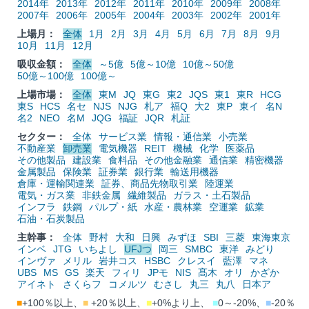
2014年
2013年
2012年
2011年
2010年
2009年
2008年
2007年
2006年
2005年
2004年
2003年
2002年
2001年
上場月：
全体
1月
2月
3月
4月
5月
6月
7月
8月
9月
10月
11月
12月
吸収金額：
全体
～5億
5億～10億
10億～50億
50億～100億
100億～
上場市場：
全体
東M
JQ
東G
東2
JQS
東1
東R
HCG
東S
HCS
名セ
NJS
NJG
札ア
福Q
大2
東P
東イ
名N
名2
NEO
名M
JQG
福証
JQR
札証
セクター：
全体
サービス業
情報・通信業
小売業
不動産業
卸売業
電気機器
REIT
機械
化学
医薬品
その他製品
建設業
食料品
その他金融業
通信業
精密機器
金属製品
保険業
証券業
銀行業
輸送用機器
倉庫・運輸関連業
証券、商品先物取引業
陸運業
電気・ガス業
非鉄金属
繊維製品
ガラス・土石製品
インフラ
鉄鋼
パルプ・紙
水産・農林業
空運業
鉱業
石油・石炭製品
主幹事：
全体
野村
大和
日興
みずほ
SBI
三菱
東海東京
インベ
JTG
いちよし
UFJつ
岡三
SMBC
東洋
みどり
インヴァ
メリル
岩井コス
HSBC
クレスイ
藍澤
マネ
UBS
MS
GS
楽天
フィリ
JPモ
NIS
髙木
オリ
かざか
アイネト
さくらフ
コメルツ
むさし
丸三
丸八
日本ア
■
+100％以上、
■
+20％以上、
■
+0%より上、
■
0～-20%、
■
-20％