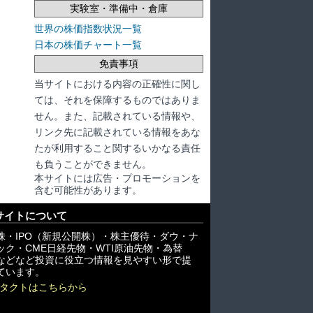
実験室・準備中・倉庫
世界の株価指数状況一覧
日本の株価チャート一覧
免責事項
当サイトにおける内容の正確性に関し
ては、それを保障するものではありま
せん。また、記載されている情報や、
リンク先に記載されている情報をあな
たが利用すること関するいかなる責任
も負うことができません。
本サイトには広告・プロモーションを
含む可能性があります。
サイトについて
株・IPO（新規公開株）・株主優待・ダウ・ナ
ック・CME日経先物・WTI原油先物・為替
X)などなど投資に役立つ情報を見やすい形で提
ています。
タクトはこちらから