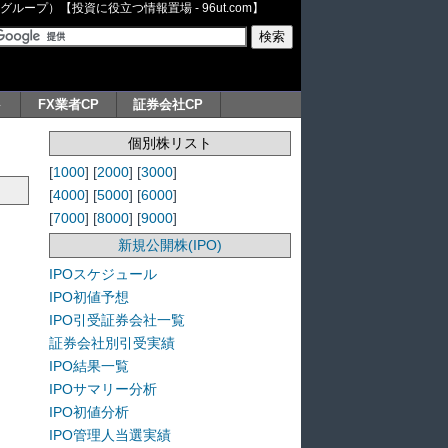
ープ）【投資に役立つ情報置場 - 96ut.com】
ト
FX業者CP
証券会社CP
個別株リスト
[
1000
] [
2000
] [
3000
]
[
4000
] [
5000
] [
6000
]
[
7000
] [
8000
] [
9000
]
新規公開株(IPO)
IPOスケジュール
IPO初値予想
IPO引受証券会社一覧
証券会社別引受実績
IPO結果一覧
IPOサマリー分析
IPO初値分析
IPO管理人当選実績