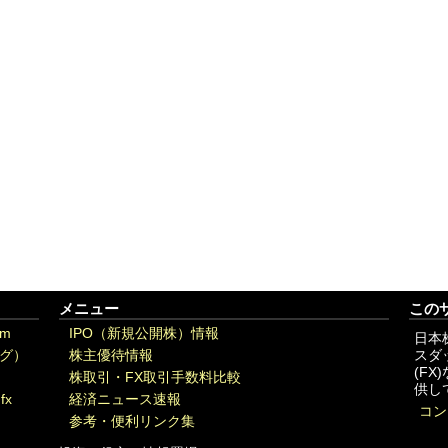
メニュー
この
om
IPO（新規公開株）情報
日本
グ）
株主優待情報
スダ
(F
株取引・FX取引手数料比較
供し
fx
経済ニュース速報
コン
参考・便利リンク集