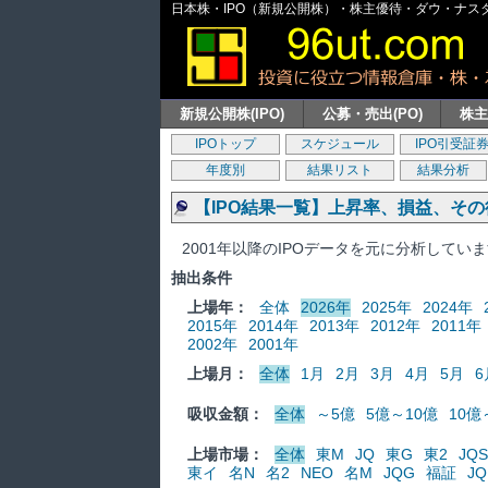
日本株・IPO（新規公開株）・株主優待・ダウ・ナスダッ
新規公開株(IPO)
公募・売出(PO)
株
IPOトップ
スケジュール
IPO引受証
年度別
結果リスト
結果分析
【IPO結果一覧】上昇率、損益、そ
2001年以降のIPOデータを元に分析してい
抽出条件
上場年：
全体
2026年
2025年
2024年
2015年
2014年
2013年
2012年
2011年
2002年
2001年
上場月：
全体
1月
2月
3月
4月
5月
6
吸収金額：
全体
～5億
5億～10億
10億
上場市場：
全体
東M
JQ
東G
東2
JQS
東イ
名N
名2
NEO
名M
JQG
福証
JQ