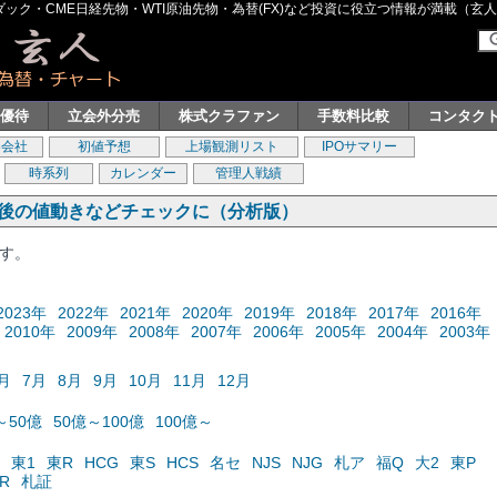
ク・CME日経先物・WTI原油先物・為替(FX)など投資に役立つ情報が満載（玄人グル
主優待
立会外分売
株式クラファン
手数料比較
コンタク
券会社
初値予想
上場観測リスト
IPOサマリー
時系列
カレンダー
管理人戦績
の後の値動きなどチェックに（分析版）
ます。
2023年
2022年
2021年
2020年
2019年
2018年
2017年
2016年
2010年
2009年
2008年
2007年
2006年
2005年
2004年
2003年
月
7月
8月
9月
10月
11月
12月
～50億
50億～100億
100億～
東1
東R
HCG
東S
HCS
名セ
NJS
NJG
札ア
福Q
大2
東P
R
札証