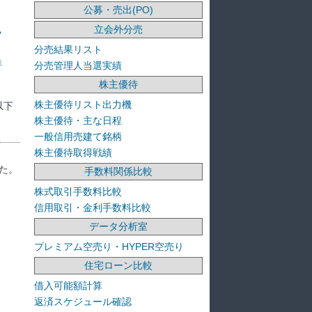
公募・売出(PO)
立会外分売
ラ
分売結果リスト
洋
分売管理人当選実績
株主優待
株主優待リスト出力機
以下
株主優待・主な日程
一般信用売建て銘柄
株主優待取得戦績
た。
手数料関係比較
株式取引手数料比較
信用取引・金利手数料比較
データ分析室
プレミアム空売り・HYPER空売り
住宅ローン比較
借入可能額計算
返済スケジュール確認