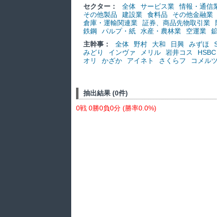
セクター：
全体
サービス業
情報・通信
その他製品
建設業
食料品
その他金融業
倉庫・運輸関連業
証券、商品先物取引業
鉄鋼
パルプ・紙
水産・農林業
空運業
主幹事：
全体
野村
大和
日興
みずほ
みどり
インヴァ
メリル
岩井コス
HSBC
オリ
かざか
アイネト
さくらフ
コメル
抽出結果 (0件)
0戦 0勝0負0分 (勝率0.0%)