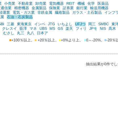
業
小売業
不動産業
卸売業
電気機器
REIT
機械
化学
医薬品
通信業
精密機器
金属製品
保険業
証券業
銀行業
輸送用機器
陸運業
電気・ガス業
非鉄金属
繊維製品
ガラス・土石製品
インフ
鉱業
石油・石炭製品
SBI
三菱
東海東京
インベ
JTG
いちよし
UFJつ
岡三
SMBC
東
クレスイ
藍澤
マネ
UBS
MS
GS
楽天
フィリ
JPモ
NIS
髙木
ツ
むさし
丸三
丸八
日本ア
■
+100％以上、
■
+20％以上、
■
+0%より上、
■
0～-20%、
■
-20％
抽出結果が0件でし