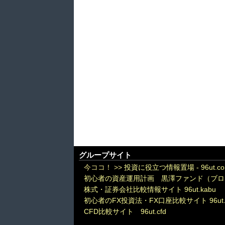
グループサイト
今ココ！ >>
投資に役立つ情報置場 - 96ut.c
初心者の資産運用計画 黒澤ファンド（ブロ
株式・証券会社比較情報サイト 96ut.kabu
初心者のFX投資法・FX口座比較サイト 96ut.
CFD比較サイト 96ut.cfd