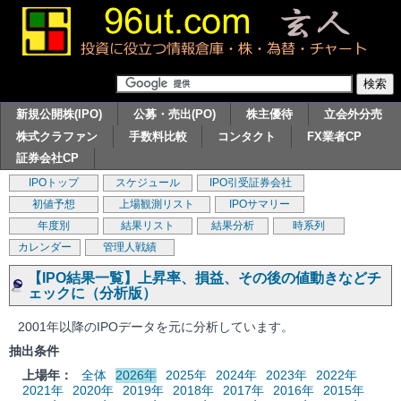
新規公開株(IPO)
公募・売出(PO)
株主優待
立会外分売
株式クラファン
手数料比較
コンタクト
FX業者CP
証券会社CP
IPOトップ
スケジュール
IPO引受証券会社
初値予想
上場観測リスト
IPOサマリー
年度別
結果リスト
結果分析
時系列
カレンダー
管理人戦績
【IPO結果一覧】上昇率、損益、その後の値動きなどチ
ェックに（分析版）
2001年以降のIPOデータを元に分析しています。
抽出条件
上場年：
全体
2026年
2025年
2024年
2023年
2022年
2021年
2020年
2019年
2018年
2017年
2016年
2015年