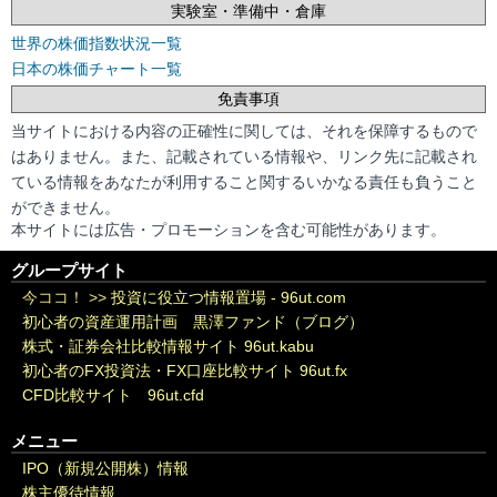
実験室・準備中・倉庫
世界の株価指数状況一覧
日本の株価チャート一覧
免責事項
当サイトにおける内容の正確性に関しては、それを保障するもので
はありません。また、記載されている情報や、リンク先に記載され
ている情報をあなたが利用すること関するいかなる責任も負うこと
ができません。
本サイトには広告・プロモーションを含む可能性があります。
グループサイト
今ココ！ >>
投資に役立つ情報置場 - 96ut.com
初心者の資産運用計画 黒澤ファンド（ブログ）
株式・証券会社比較情報サイト 96ut.kabu
初心者のFX投資法・FX口座比較サイト 96ut.fx
CFD比較サイト 96ut.cfd
メニュー
IPO（新規公開株）情報
株主優待情報