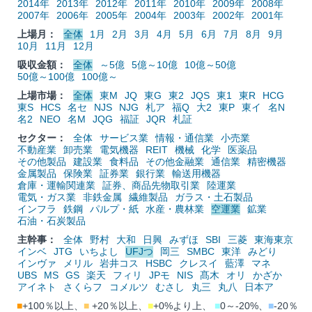
2014年
2013年
2012年
2011年
2010年
2009年
2008年
2007年
2006年
2005年
2004年
2003年
2002年
2001年
上場月：
全体
1月
2月
3月
4月
5月
6月
7月
8月
9月
10月
11月
12月
吸収金額：
全体
～5億
5億～10億
10億～50億
50億～100億
100億～
上場市場：
全体
東M
JQ
東G
東2
JQS
東1
東R
HCG
東S
HCS
名セ
NJS
NJG
札ア
福Q
大2
東P
東イ
名N
名2
NEO
名M
JQG
福証
JQR
札証
セクター：
全体
サービス業
情報・通信業
小売業
不動産業
卸売業
電気機器
REIT
機械
化学
医薬品
その他製品
建設業
食料品
その他金融業
通信業
精密機器
金属製品
保険業
証券業
銀行業
輸送用機器
倉庫・運輸関連業
証券、商品先物取引業
陸運業
電気・ガス業
非鉄金属
繊維製品
ガラス・土石製品
インフラ
鉄鋼
パルプ・紙
水産・農林業
空運業
鉱業
石油・石炭製品
主幹事：
全体
野村
大和
日興
みずほ
SBI
三菱
東海東京
インベ
JTG
いちよし
UFJつ
岡三
SMBC
東洋
みどり
インヴァ
メリル
岩井コス
HSBC
クレスイ
藍澤
マネ
UBS
MS
GS
楽天
フィリ
JPモ
NIS
髙木
オリ
かざか
アイネト
さくらフ
コメルツ
むさし
丸三
丸八
日本ア
■
+100％以上、
■
+20％以上、
■
+0%より上、
■
0～-20%、
■
-20％