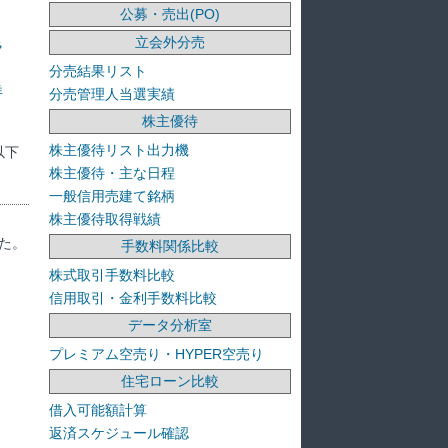
公募・売出(PO)
立会外分売
ラ
分売結果リスト
洋
分売管理人当選実績
株主優待
株主優待リスト出力機
以下
株主優待・主な日程
一般信用売建て銘柄
株主優待取得戦績
た。
手数料関係比較
株式取引手数料比較
信用取引・金利手数料比較
データ分析室
プレミアム空売り・HYPER空売り
住宅ローン比較
借入可能額計算
返済スケジュール確認