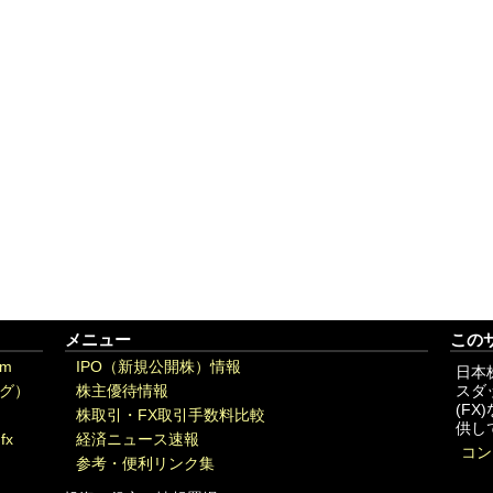
メニュー
この
om
IPO（新規公開株）情報
日本
グ）
株主優待情報
スダ
(F
株取引・FX取引手数料比較
供し
fx
経済ニュース速報
コン
参考・便利リンク集