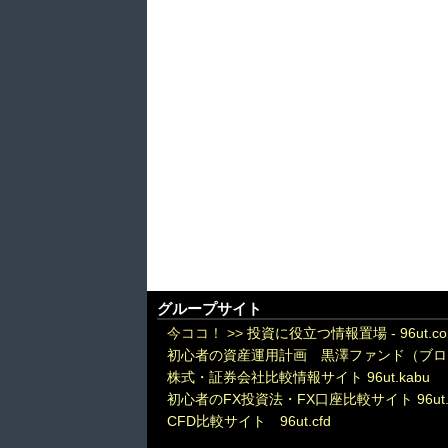
グループサイト
今ココ！ >>
投資に役立つ情報置場 - 96ut.c
初心者の資産運用計画 黒澤ファンド（ブロ
株式・証券会社比較情報サイト 96ut.kabu
初心者のFX投資法・FX口座比較サイト 96ut.
CFD比較サイト 96ut.cfd