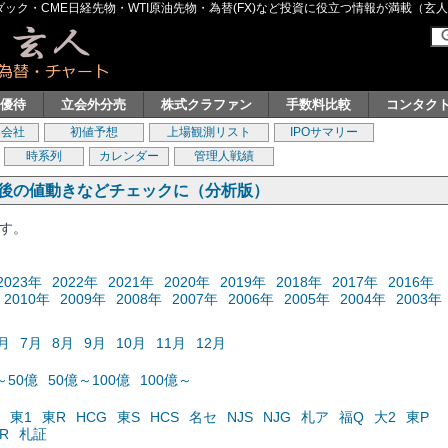
ク・CME日経先物・WTI原油先物・為替(FX)など投資に役立つ情報が満載（玄人グル
主優待
立会外分売
株式クラファン
手数料比較
コンタク
券会社
初値予想
上場観測リスト
IPOサマリー
時系列
カレンダー
管理人戦績
の後の値動きなどチェックに（分析版）
ます。
2023年
2022年
2021年
2020年
2019年
2018年
2017年
2016年
2010年
2009年
2008年
2007年
2006年
2005年
2004年
2003年
月
7月
8月
9月
10月
11月
12月
～50億
50億～100億
100億～
東1
東R
HCG
東S
HCS
名セ
NJS
NJG
札ア
福Q
大2
東P
R
札証