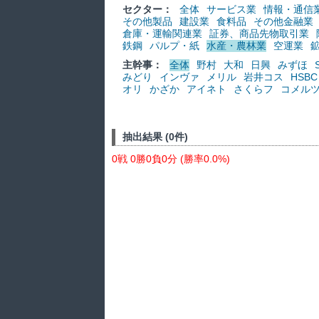
セクター：
全体
サービス業
情報・通信
その他製品
建設業
食料品
その他金融業
倉庫・運輸関連業
証券、商品先物取引業
鉄鋼
パルプ・紙
水産・農林業
空運業
主幹事：
全体
野村
大和
日興
みずほ
みどり
インヴァ
メリル
岩井コス
HSBC
オリ
かざか
アイネト
さくらフ
コメル
抽出結果 (0件)
0戦 0勝0負0分 (勝率0.0%)