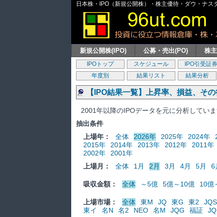
日本株・IPO（新規公開株）・株主優待・ダウ・ナスダッ
新規公開株(IPO)
公募・売出(PO)
株
IPOトップ
スケジュール
IPO引受証
年度別
結果リスト
結果分析
【IPO結果一覧】上昇率、損益、そ
2001年以降のIPOデータを元に分析してい
抽出条件
上場年：
全体
2026年
2025年
2024年
2015年
2014年
2013年
2012年
2011年
2002年
2001年
上場月：
全体
1月
2月
3月
4月
5月
6
吸収金額：
全体
～5億
5億～10億
10億
上場市場：
全体
東M
JQ
東G
東2
JQS
東イ
名N
名2
NEO
名M
JQG
福証
JQ