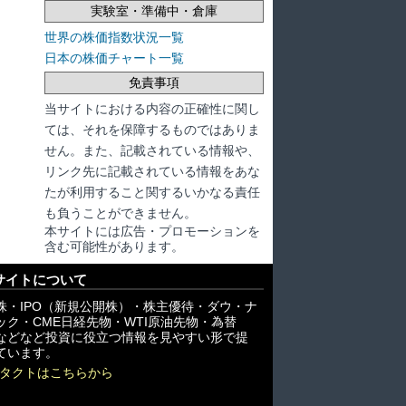
実験室・準備中・倉庫
世界の株価指数状況一覧
日本の株価チャート一覧
免責事項
当サイトにおける内容の正確性に関し
ては、それを保障するものではありま
せん。また、記載されている情報や、
リンク先に記載されている情報をあな
たが利用すること関するいかなる責任
も負うことができません。
本サイトには広告・プロモーションを
含む可能性があります。
サイトについて
株・IPO（新規公開株）・株主優待・ダウ・ナ
ック・CME日経先物・WTI原油先物・為替
X)などなど投資に役立つ情報を見やすい形で提
ています。
タクトはこちらから