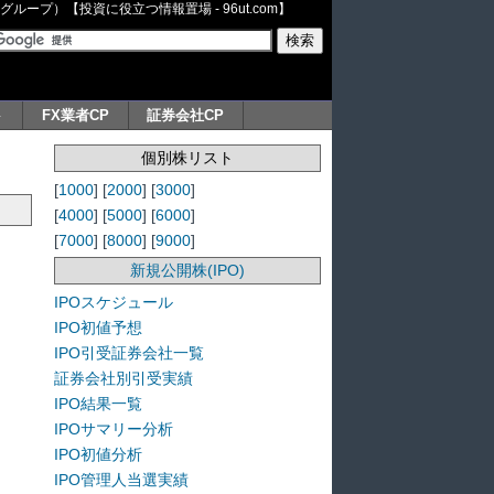
ープ）【投資に役立つ情報置場 - 96ut.com】
ト
FX業者CP
証券会社CP
個別株リスト
[
1000
] [
2000
] [
3000
]
[
4000
] [
5000
] [
6000
]
[
7000
] [
8000
] [
9000
]
新規公開株(IPO)
IPOスケジュール
IPO初値予想
IPO引受証券会社一覧
証券会社別引受実績
IPO結果一覧
IPOサマリー分析
IPO初値分析
IPO管理人当選実績