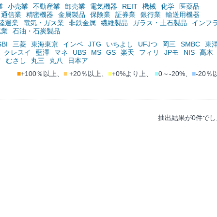
業
小売業
不動産業
卸売業
電気機器
REIT
機械
化学
医薬品
通信業
精密機器
金属製品
保険業
証券業
銀行業
輸送用機器
陸運業
電気・ガス業
非鉄金属
繊維製品
ガラス・土石製品
インフ
鉱業
石油・石炭製品
SBI
三菱
東海東京
インベ
JTG
いちよし
UFJつ
岡三
SMBC
東
クレスイ
藍澤
マネ
UBS
MS
GS
楽天
フィリ
JPモ
NIS
髙木
ツ
むさし
丸三
丸八
日本ア
■
+100％以上、
■
+20％以上、
■
+0%より上、
■
0～-20%、
■
-20％
抽出結果が0件でし