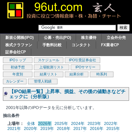
新規公開株(IPO)
公募・売出(PO)
株主優待
立会外分売
株式クラファン
手数料比較
コンタクト
FX業者CP
証券会社CP
IPOトップ
スケジュール
IPO引受証券会社
初値予想
上場観測リスト
IPOサマリー
年度別
結果リスト
結果分析
時系列
カレンダー
管理人戦績
【IPO結果一覧】上昇率、損益、その後の値動きなどチ
ェックに（分析版）
2001年以降のIPOデータを元に分析しています。
抽出条件
上場年：
全体
2026年
2025年
2024年
2023年
2022年
2021年
2020年
2019年
2018年
2017年
2016年
2015年