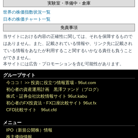
実験室・準備中・倉庫
世界の株価指数状況一覧
日本の株価チャート一覧
免責事項
当サイトにおける内容の正確性に関しては、それを保障するもので
はありません。また、記載されている情報や、リンク先に記載され
ている情報をあなたが利用すること関するいかなる責任も負うこと
ができません。
本サイトには広告・プロモーションを含む可能性があります。
グループサイト
今ココ！ >>
投資に役立つ情報置場 - 96ut.com
初心者の資産運用計画 黒澤ファンド（ブログ）
株式・証券会社比較情報サイト 96ut.kabu
初心者のFX投資法・FX口座比較サイト 96ut.fx
CFD比較サイト 96ut.cfd
メニュー
IPO（新規公開株）情報
株主優待情報