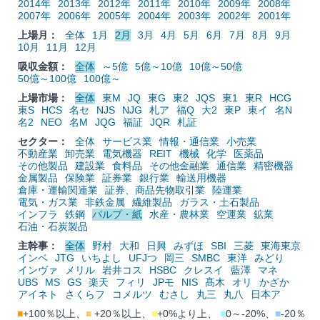
2014年
2013年
2012年
2011年
2010年
2009年
2008年
2007年
2006年
2005年
2004年
2003年
2002年
2001年
上場月：
全体
1月
2月
3月
4月
5月
6月
7月
8月
9月
10月
11月
12月
吸収金額：
全体
～5億
5億～10億
10億～50億
50億～100億
100億～
上場市場：
全体
東M
JQ
東G
東2
JQS
東1
東R
HCG
東S
HCS
名セ
NJS
NJG
札ア
福Q
大2
東P
東イ
名N
名2
NEO
名M
JQG
福証
JQR
札証
セクター：
全体
サービス業
情報・通信業
小売業
不動産業
卸売業
電気機器
REIT
機械
化学
医薬品
その他製品
建設業
食料品
その他金融業
通信業
精密機器
金属製品
保険業
証券業
銀行業
輸送用機器
倉庫・運輸関連業
証券、商品先物取引業
陸運業
電気・ガス業
非鉄金属
繊維製品
ガラス・土石製品
インフラ
鉄鋼
パルプ・紙
水産・農林業
空運業
鉱業
石油・石炭製品
主幹事：
全体
野村
大和
日興
みずほ
SBI
三菱
東海東京
インベ
JTG
いちよし
UFJつ
岡三
SMBC
東洋
みどり
インヴァ
メリル
岩井コス
HSBC
クレスイ
藍澤
マネ
UBS
MS
GS
楽天
フィリ
JPモ
NIS
髙木
オリ
かざか
アイネト
さくらフ
コメルツ
むさし
丸三
丸八
日本ア
■
+100％以上、
■
+20％以上、
■
+0%より上、
■
0～-20%、
■
-20％