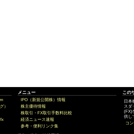
メニュー
この
om
IPO（新規公開株）情報
日本
グ）
株主優待情報
スダ
(F
株取引・FX取引手数料比較
供し
fx
経済ニュース速報
コン
参考・便利リンク集