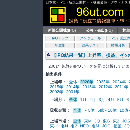
日本株・IPO（新規公開株）・株主優待・ダウ・ナスダッ
新規公開株(IPO)
公募・売出(PO)
株
IPOトップ
スケジュール
IPO引受証
年度別
結果リスト
結果分析
【IPO結果一覧】上昇率、損益、そ
2001年以降のIPOデータを元に分析してい
抽出条件
上場年：
全体
2026年
2025年
2024年
2015年
2014年
2013年
2012年
2011年
2002年
2001年
上場月：
全体
1月
2月
3月
4月
5月
6
吸収金額：
全体
～5億
5億～10億
10億
上場市場：
全体
東M
JQ
東G
東2
JQS
東イ
名N
名2
NEO
名M
JQG
福証
JQ