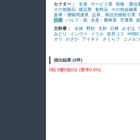
セクター：
全体
サービス業
情報・通信
その他製品
建設業
食料品
その他金融業
倉庫・運輸関連業
証券、商品先物取引業
鉄鋼
パルプ・紙
水産・農林業
空運業
主幹事：
全体
野村
大和
日興
みずほ
みどり
インヴァ
メリル
岩井コス
HSBC
オリ
かざか
アイネト
さくらフ
コメル
抽出結果 (0件)
0戦 0勝0負0分 (勝率0.0%)