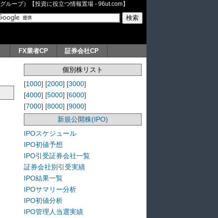
ープ）【投資に役立つ情報置場 - 96ut.com】
ト
FX業者CP
証券会社CP
個別株リスト
[
1000
] [
2000
] [
3000
]
[
4000
] [
5000
] [
6000
]
[
7000
] [
8000
] [
9000
]
新規公開株(IPO)
IPOスケジュール
IPO初値予想
IPO引受証券会社一覧
証券会社別引受実績
IPO結果一覧
IPOサマリー分析
IPO初値分析
IPO管理人当選実績