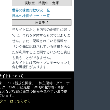
実験室・準備中・倉庫
世界の株価指数状況一覧
日本の株価チャート一覧
免責事項
当サイトにおける内容の正確性に関し
ては、それを保障するものではありま
せん。また、記載されている情報や、
リンク先に記載されている情報をあな
たが利用すること関するいかなる責任
も負うことができません。
本サイトには広告・プロモーションを
含む可能性があります。
サイトについて
株・IPO（新規公開株）・株主優待・ダウ・ナ
ック・CME日経先物・WTI原油先物・為替
X)などなど投資に役立つ情報を見やすい形で提
ています。
タクトはこちらから