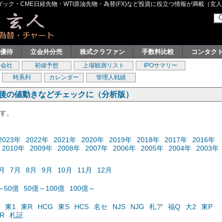
ク・CME日経先物・WTI原油先物・為替(FX)など投資に役立つ情報が満載（玄人グル
主優待
立会外分売
株式クラファン
手数料比較
コンタク
券会社
初値予想
上場観測リスト
IPOサマリー
時系列
カレンダー
管理人戦績
の後の値動きなどチェックに（分析版）
ます。
2023年
2022年
2021年
2020年
2019年
2018年
2017年
2016年
2010年
2009年
2008年
2007年
2006年
2005年
2004年
2003年
月
7月
8月
9月
10月
11月
12月
～50億
50億～100億
100億～
東1
東R
HCG
東S
HCS
名セ
NJS
NJG
札ア
福Q
大2
東P
R
札証