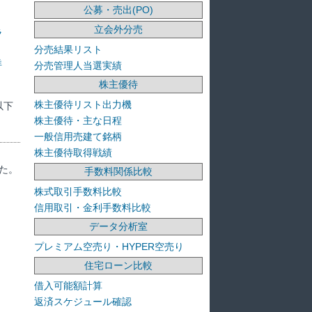
公募・売出(PO)
立会外分売
ラ
分売結果リスト
洋
分売管理人当選実績
株主優待
株主優待リスト出力機
以下
株主優待・主な日程
一般信用売建て銘柄
株主優待取得戦績
た。
手数料関係比較
株式取引手数料比較
信用取引・金利手数料比較
データ分析室
プレミアム空売り・HYPER空売り
住宅ローン比較
借入可能額計算
返済スケジュール確認