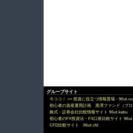
グループサイト
今ココ！ >>
投資に役立つ情報置場 - 96ut.c
初心者の資産運用計画 黒澤ファンド（ブロ
株式・証券会社比較情報サイト 96ut.kabu
初心者のFX投資法・FX口座比較サイト 96ut.
CFD比較サイト 96ut.cfd