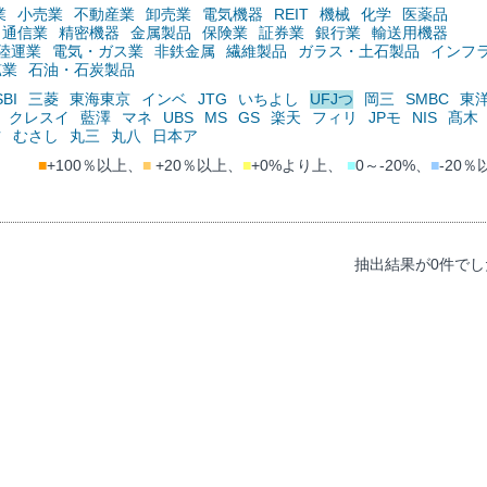
業
小売業
不動産業
卸売業
電気機器
REIT
機械
化学
医薬品
通信業
精密機器
金属製品
保険業
証券業
銀行業
輸送用機器
陸運業
電気・ガス業
非鉄金属
繊維製品
ガラス・土石製品
インフ
鉱業
石油・石炭製品
SBI
三菱
東海東京
インベ
JTG
いちよし
UFJつ
岡三
SMBC
東
クレスイ
藍澤
マネ
UBS
MS
GS
楽天
フィリ
JPモ
NIS
髙木
ツ
むさし
丸三
丸八
日本ア
■
+100％以上、
■
+20％以上、
■
+0%より上、
■
0～-20%、
■
-20％
抽出結果が0件でし