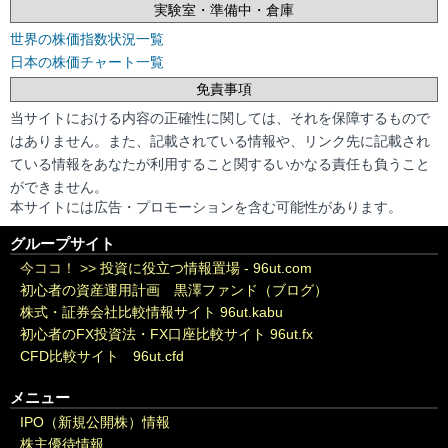
実験室・準備中・倉庫
世界の株価指数状況一覧
日本の株価チャート一覧
免責事項
当サイトにおける内容の正確性に関しては、それを保障するもので
はありません。また、記載されている情報や、リンク先に記載され
ている情報をあなたが利用すること関するいかなる責任も負うこと
ができません。
本サイトには広告・プロモーションを含む可能性があります。
グループサイト
今ココ！ >>
投資に役立つ情報置場 - 96ut.com
初心者の資産運用計画 黒澤ファンド（ブログ）
株式・証券会社比較情報サイト 96ut.kabu
初心者のFX投資法・FX口座比較サイト 96ut.fx
CFD比較サイト 96ut.cfd
メニュー
IPO（新規公開株）情報
株主優待情報