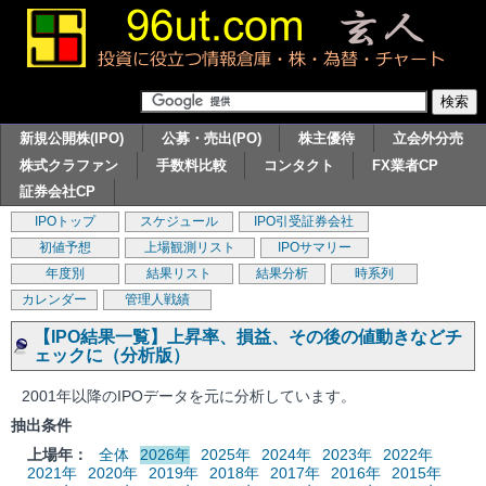
新規公開株(IPO)
公募・売出(PO)
株主優待
立会外分売
株式クラファン
手数料比較
コンタクト
FX業者CP
証券会社CP
IPOトップ
スケジュール
IPO引受証券会社
初値予想
上場観測リスト
IPOサマリー
年度別
結果リスト
結果分析
時系列
カレンダー
管理人戦績
【IPO結果一覧】上昇率、損益、その後の値動きなどチ
ェックに（分析版）
2001年以降のIPOデータを元に分析しています。
抽出条件
上場年：
全体
2026年
2025年
2024年
2023年
2022年
2021年
2020年
2019年
2018年
2017年
2016年
2015年