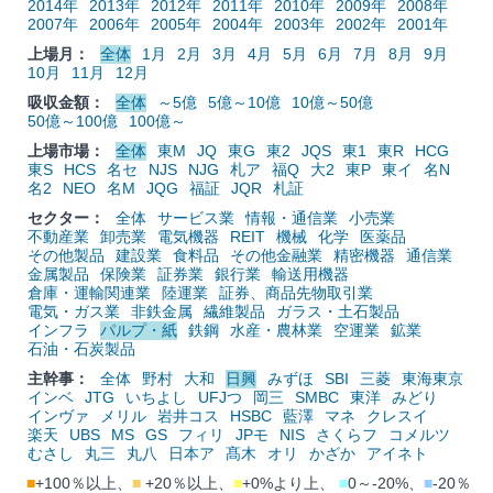
2014年
2013年
2012年
2011年
2010年
2009年
2008年
2007年
2006年
2005年
2004年
2003年
2002年
2001年
上場月：
全体
1月
2月
3月
4月
5月
6月
7月
8月
9月
10月
11月
12月
吸収金額：
全体
～5億
5億～10億
10億～50億
50億～100億
100億～
上場市場：
全体
東M
JQ
東G
東2
JQS
東1
東R
HCG
東S
HCS
名セ
NJS
NJG
札ア
福Q
大2
東P
東イ
名N
名2
NEO
名M
JQG
福証
JQR
札証
セクター：
全体
サービス業
情報・通信業
小売業
不動産業
卸売業
電気機器
REIT
機械
化学
医薬品
その他製品
建設業
食料品
その他金融業
精密機器
通信業
金属製品
保険業
証券業
銀行業
輸送用機器
倉庫・運輸関連業
陸運業
証券、商品先物取引業
電気・ガス業
非鉄金属
繊維製品
ガラス・土石製品
インフラ
パルプ・紙
鉄鋼
水産・農林業
空運業
鉱業
石油・石炭製品
主幹事：
全体
野村
大和
日興
みずほ
SBI
三菱
東海東京
インベ
JTG
いちよし
UFJつ
岡三
SMBC
東洋
みどり
インヴァ
メリル
岩井コス
HSBC
藍澤
マネ
クレスイ
楽天
UBS
MS
GS
フィリ
JPモ
NIS
さくらフ
コメルツ
むさし
丸三
丸八
日本ア
髙木
オリ
かざか
アイネト
■
+100％以上、
■
+20％以上、
■
+0%より上、
■
0～-20%、
■
-20％