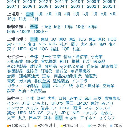
2014年
2013年
2012年
2011年
2010年
2009年
2008年
2007年
2006年
2005年
2004年
2003年
2002年
2001年
上場月：
全体
1月
2月
3月
4月
5月
6月
7月
8月
9月
10月
11月
12月
吸収金額：
全体
～5億
5億～10億
10億～50億
50億～100億
100億～
上場市場：
全体
東M
JQ
東G
東2
JQS
東1
東R
HCG
東S
HCS
名セ
NJS
NJG
札ア
福Q
大2
東P
名N
名2
東イ
NEO
名M
JQG
福証
JQR
札証
セクター：
全体
サービス業
情報・通信業
小売業
不動産業
卸売業
電気機器
REIT
機械
化学
医薬品
その他製品
建設業
食料品
その他金融業
通信業
精密機器
金属製品
保険業
証券業
銀行業
輸送用機器
倉庫・運輸関連業
証券、商品先物取引業
陸運業
電気・ガス業
非鉄金属
繊維製品
インフラ
ガラス・土石製品
鉄鋼
パルプ・紙
水産・農林業
空運業
鉱業
石油・石炭製品
主幹事：
全体
野村
大和
日興
みずほ
SBI
三菱
東海東京
インベ
JTG
いちよし
UFJつ
岡三
SMBC
東洋
みどり
インヴァ
メリル
岩井コス
HSBC
藍澤
マネ
クレスイ
楽天
UBS
MS
GS
フィリ
JPモ
NIS
コメルツ
むさし
丸三
丸八
日本ア
髙木
オリ
かざか
アイネト
さくらフ
■
+100％以上、
■
+20％以上、
■
+0%より上、
■
0～-20%、
■
-20％