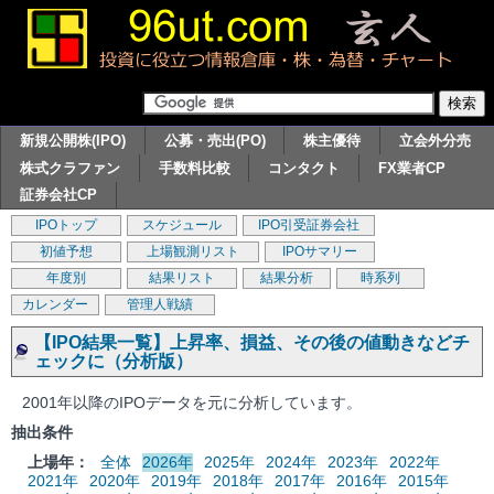
新規公開株(IPO)
公募・売出(PO)
株主優待
立会外分売
株式クラファン
手数料比較
コンタクト
FX業者CP
証券会社CP
IPOトップ
スケジュール
IPO引受証券会社
初値予想
上場観測リスト
IPOサマリー
年度別
結果リスト
結果分析
時系列
カレンダー
管理人戦績
【IPO結果一覧】上昇率、損益、その後の値動きなどチ
ェックに（分析版）
2001年以降のIPOデータを元に分析しています。
抽出条件
上場年：
全体
2026年
2025年
2024年
2023年
2022年
2021年
2020年
2019年
2018年
2017年
2016年
2015年