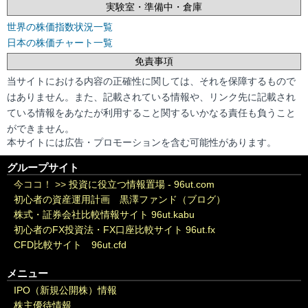
実験室・準備中・倉庫
世界の株価指数状況一覧
日本の株価チャート一覧
免責事項
当サイトにおける内容の正確性に関しては、それを保障するもので
はありません。また、記載されている情報や、リンク先に記載され
ている情報をあなたが利用すること関するいかなる責任も負うこと
ができません。
本サイトには広告・プロモーションを含む可能性があります。
グループサイト
今ココ！ >>
投資に役立つ情報置場 - 96ut.com
初心者の資産運用計画 黒澤ファンド（ブログ）
株式・証券会社比較情報サイト 96ut.kabu
初心者のFX投資法・FX口座比較サイト 96ut.fx
CFD比較サイト 96ut.cfd
メニュー
IPO（新規公開株）情報
株主優待情報