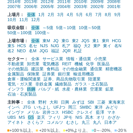
2014年
2013年
2012年
2011年
2010年
2009年
2008年
2007年
2006年
2005年
2004年
2003年
2002年
2001年
上場月：
全体
1月
2月
3月
4月
5月
6月
7月
8月
9月
10月
11月
12月
吸収金額：
全体
～5億
5億～10億
10億～50億
50億～100億
100億～
上場市場：
全体
東M
JQ
東G
東2
JQS
東1
東R
HCG
東S
HCS
名セ
NJS
NJG
札ア
福Q
大2
東P
東イ
名N
名2
NEO
名M
JQG
福証
JQR
札証
セクター：
全体
サービス業
情報・通信業
小売業
不動産業
卸売業
電気機器
REIT
機械
化学
医薬品
その他製品
建設業
食料品
その他金融業
通信業
精密機器
金属製品
保険業
証券業
銀行業
輸送用機器
倉庫・運輸関連業
証券、商品先物取引業
陸運業
電気・ガス業
非鉄金属
繊維製品
ガラス・土石製品
インフラ
鉄鋼
パルプ・紙
水産・農林業
空運業
鉱業
石油・石炭製品
主幹事：
全体
野村
大和
日興
みずほ
SBI
三菱
東海東京
インベ
JTG
いちよし
UFJつ
岡三
SMBC
東洋
みどり
インヴァ
メリル
岩井コス
HSBC
クレスイ
藍澤
マネ
UBS
MS
GS
楽天
フィリ
JPモ
NIS
髙木
オリ
かざか
アイネト
さくらフ
コメルツ
むさし
丸三
丸八
日本ア
■
+100％以上、
■
+20％以上、
■
+0%より上、
■
0～-20%、
■
-20％