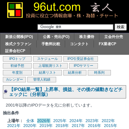
新規公開株(IPO)
公募・売出(PO)
株主優待
立会外分売
株式クラファン
手数料比較
コンタクト
FX業者CP
証券会社CP
IPOトップ
スケジュール
IPO引受証券会社
初値予想
上場観測リスト
IPOサマリー
年度別
結果リスト
結果分析
時系列
カレンダー
管理人戦績
【IPO結果一覧】上昇率、損益、その後の値動きなどチ
ェックに（分析版）
2001年以降のIPOデータを元に分析しています。
抽出条件
上場年：
全体
2026年
2025年
2024年
2023年
2022年
2021年
2020年
2019年
2018年
2017年
2016年
2015年