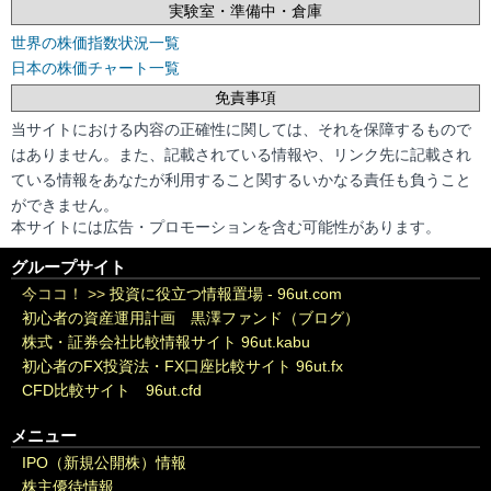
実験室・準備中・倉庫
世界の株価指数状況一覧
日本の株価チャート一覧
免責事項
当サイトにおける内容の正確性に関しては、それを保障するもので
はありません。また、記載されている情報や、リンク先に記載され
ている情報をあなたが利用すること関するいかなる責任も負うこと
ができません。
本サイトには広告・プロモーションを含む可能性があります。
グループサイト
今ココ！ >>
投資に役立つ情報置場 - 96ut.com
初心者の資産運用計画 黒澤ファンド（ブログ）
株式・証券会社比較情報サイト 96ut.kabu
初心者のFX投資法・FX口座比較サイト 96ut.fx
CFD比較サイト 96ut.cfd
メニュー
IPO（新規公開株）情報
株主優待情報