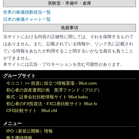
実験室・準備中・倉庫
世界の株価指数状況一覧
日本の株価チャート一覧
免責事項
当サイトにおける内容の正確性に関しては、それを保障するもので
はありません。また、記載されている情報や、リンク先に記載され
ている情報をあなたが利用すること関するいかなる責任も負うこと
ができません。
本サイトには広告・プロモーションを含む可能性があります。
グループサイト
今ココ！ >>
投資に役立つ情報置場 - 96ut.com
初心者の資産運用計画 黒澤ファンド（ブログ）
株式・証券会社比較情報サイト 96ut.kabu
初心者のFX投資法・FX口座比較サイト 96ut.fx
CFD比較サイト 96ut.cfd
メニュー
IPO（新規公開株）情報
株主優待情報