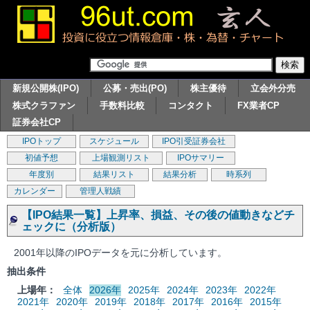
新規公開株(IPO)
公募・売出(PO)
株主優待
立会外分売
株式クラファン
手数料比較
コンタクト
FX業者CP
証券会社CP
IPOトップ
スケジュール
IPO引受証券会社
初値予想
上場観測リスト
IPOサマリー
年度別
結果リスト
結果分析
時系列
カレンダー
管理人戦績
【IPO結果一覧】上昇率、損益、その後の値動きなどチ
ェックに（分析版）
2001年以降のIPOデータを元に分析しています。
抽出条件
上場年：
全体
2026年
2025年
2024年
2023年
2022年
2021年
2020年
2019年
2018年
2017年
2016年
2015年