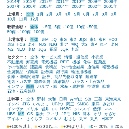
2014年
2013年
2012年
2011年
2010年
2009年
2008年
2007年
2006年
2005年
2004年
2003年
2002年
2001年
上場月：
全体
1月
2月
3月
4月
5月
6月
7月
8月
9月
10月
11月
12月
吸収金額：
全体
～5億
5億～10億
10億～50億
50億～100億
100億～
上場市場：
全体
東M
JQ
東G
東2
JQS
東1
東R
HCG
東S
HCS
名セ
NJS
NJG
札ア
福Q
大2
東P
東イ
名N
名2
NEO
名M
JQG
福証
JQR
札証
セクター：
全体
サービス業
情報・通信業
小売業
不動産業
卸売業
電気機器
REIT
機械
化学
医薬品
その他製品
建設業
食料品
その他金融業
通信業
精密機器
金属製品
保険業
証券業
銀行業
輸送用機器
倉庫・運輸関連業
証券、商品先物取引業
陸運業
電気・ガス業
非鉄金属
繊維製品
ガラス・土石製品
インフラ
鉄鋼
パルプ・紙
水産・農林業
空運業
鉱業
石油・石炭製品
主幹事：
全体
野村
大和
日興
みずほ
SBI
三菱
東海東京
インベ
JTG
いちよし
UFJつ
岡三
SMBC
東洋
みどり
インヴァ
メリル
岩井コス
HSBC
クレスイ
藍澤
マネ
UBS
MS
GS
楽天
フィリ
JPモ
NIS
髙木
オリ
かざか
アイネト
さくらフ
コメルツ
むさし
丸三
丸八
日本ア
■
+100％以上、
■
+20％以上、
■
+0%より上、
■
0～-20%、
■
-20％