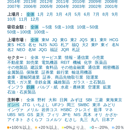
2014年
2013年
2012年
2011年
2010年
2009年
2008年
2007年
2006年
2005年
2004年
2003年
2002年
2001年
上場月：
全体
1月
2月
3月
4月
5月
6月
7月
8月
9月
10月
11月
12月
吸収金額：
全体
～5億
5億～10億
10億～50億
50億～100億
100億～
上場市場：
全体
東M
JQ
東G
東2
JQS
東1
東R
HCG
東S
HCS
名セ
NJS
NJG
札ア
福Q
大2
東P
東イ
名N
名2
NEO
名M
JQG
福証
JQR
札証
セクター：
全体
サービス業
情報・通信業
小売業
不動産業
卸売業
電気機器
REIT
機械
化学
医薬品
その他製品
建設業
食料品
その他金融業
通信業
精密機器
金属製品
保険業
証券業
銀行業
輸送用機器
倉庫・運輸関連業
証券、商品先物取引業
陸運業
電気・ガス業
非鉄金属
繊維製品
ガラス・土石製品
インフラ
鉄鋼
パルプ・紙
水産・農林業
空運業
鉱業
石油・石炭製品
主幹事：
全体
野村
大和
日興
みずほ
SBI
三菱
東海東京
インベ
JTG
いちよし
UFJつ
岡三
SMBC
東洋
みどり
インヴァ
メリル
岩井コス
HSBC
クレスイ
藍澤
マネ
UBS
MS
GS
楽天
フィリ
JPモ
NIS
髙木
オリ
かざか
アイネト
さくらフ
コメルツ
むさし
丸三
丸八
日本ア
■
+100％以上、
■
+20％以上、
■
+0%より上、
■
0～-20%、
■
-20％