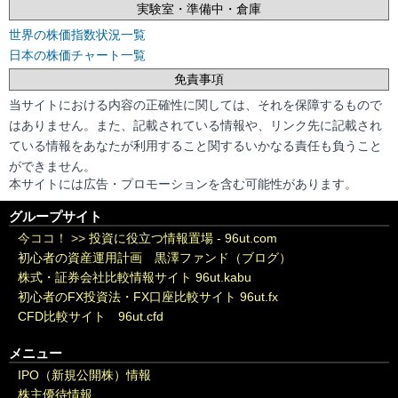
実験室・準備中・倉庫
世界の株価指数状況一覧
日本の株価チャート一覧
免責事項
当サイトにおける内容の正確性に関しては、それを保障するもので
はありません。また、記載されている情報や、リンク先に記載され
ている情報をあなたが利用すること関するいかなる責任も負うこと
ができません。
本サイトには広告・プロモーションを含む可能性があります。
グループサイト
今ココ！ >>
投資に役立つ情報置場 - 96ut.com
初心者の資産運用計画 黒澤ファンド（ブログ）
株式・証券会社比較情報サイト 96ut.kabu
初心者のFX投資法・FX口座比較サイト 96ut.fx
CFD比較サイト 96ut.cfd
メニュー
IPO（新規公開株）情報
株主優待情報