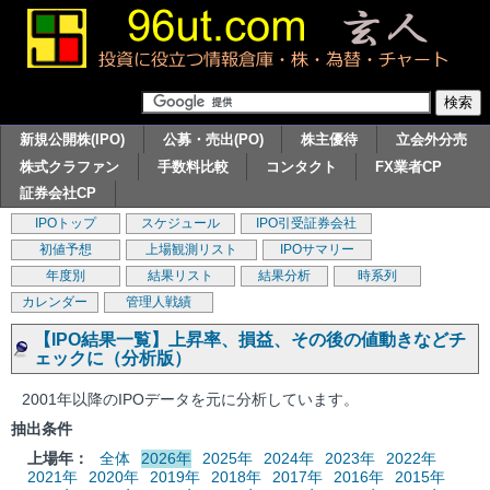
新規公開株(IPO)
公募・売出(PO)
株主優待
立会外分売
株式クラファン
手数料比較
コンタクト
FX業者CP
証券会社CP
IPOトップ
スケジュール
IPO引受証券会社
初値予想
上場観測リスト
IPOサマリー
年度別
結果リスト
結果分析
時系列
カレンダー
管理人戦績
【IPO結果一覧】上昇率、損益、その後の値動きなどチ
ェックに（分析版）
2001年以降のIPOデータを元に分析しています。
抽出条件
上場年：
全体
2026年
2025年
2024年
2023年
2022年
2021年
2020年
2019年
2018年
2017年
2016年
2015年