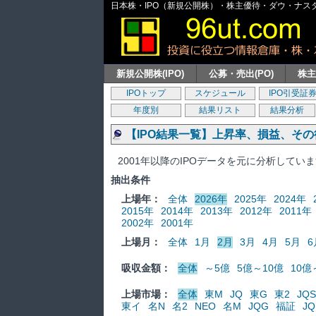
日本株・IPO（新規公開株）・株主優待・ダウ・ナスダッ
新規公開株(IPO)
公募・売出(PO)
株
IPOトップ
スケジュール
IPO引受証
年度別
結果リスト
結果分析
【IPO結果一覧】上昇率、損益、そ
2001年以降のIPOデータを元に分析してい
抽出条件
上場年：
全体
2026年
2025年
2024年
2015年
2014年
2013年
2012年
2011年
2002年
2001年
上場月：
全体
1月
2月
3月
4月
5月
6
吸収金額：
全体
～5億
5億～10億
10億
上場市場：
全体
東M
JQ
東G
東2
JQS
東イ
名N
名2
NEO
名M
JQG
福証
JQ