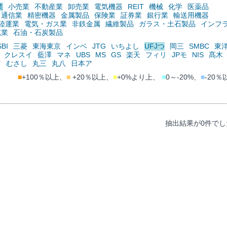
業
小売業
不動産業
卸売業
電気機器
REIT
機械
化学
医薬品
通信業
精密機器
金属製品
保険業
証券業
銀行業
輸送用機器
陸運業
電気・ガス業
非鉄金属
繊維製品
ガラス・土石製品
インフ
鉱業
石油・石炭製品
SBI
三菱
東海東京
インベ
JTG
いちよし
UFJつ
岡三
SMBC
東
クレスイ
藍澤
マネ
UBS
MS
GS
楽天
フィリ
JPモ
NIS
髙木
ツ
むさし
丸三
丸八
日本ア
■
+100％以上、
■
+20％以上、
■
+0%より上、
■
0～-20%、
■
-20％
抽出結果が0件でし