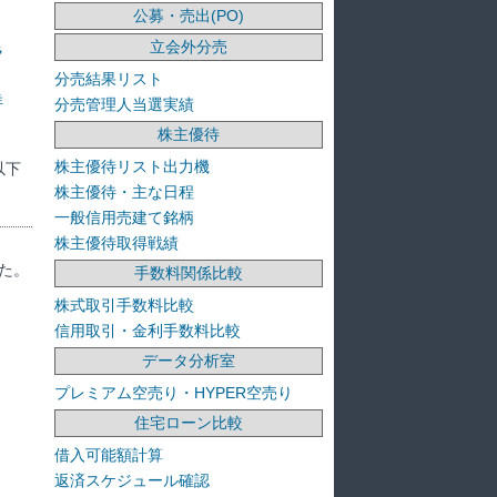
公募・売出(PO)
立会外分売
ラ
分売結果リスト
洋
分売管理人当選実績
株主優待
株主優待リスト出力機
以下
株主優待・主な日程
一般信用売建て銘柄
株主優待取得戦績
た。
手数料関係比較
株式取引手数料比較
信用取引・金利手数料比較
データ分析室
プレミアム空売り・HYPER空売り
住宅ローン比較
借入可能額計算
返済スケジュール確認