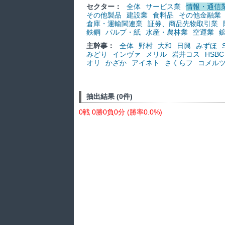
セクター：
全体
サービス業
情報・通信
その他製品
建設業
食料品
その他金融業
倉庫・運輸関連業
証券、商品先物取引業
鉄鋼
パルプ・紙
水産・農林業
空運業
主幹事：
全体
野村
大和
日興
みずほ
みどり
インヴァ
メリル
岩井コス
HSBC
オリ
かざか
アイネト
さくらフ
コメル
抽出結果 (0件)
0戦 0勝0負0分 (勝率0.0%)