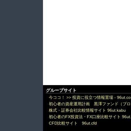
グループサイト
今ココ！ >>
投資に役立つ情報置場 - 96ut.c
初心者の資産運用計画 黒澤ファンド（ブロ
株式・証券会社比較情報サイト 96ut.kabu
初心者のFX投資法・FX口座比較サイト 96ut.
CFD比較サイト 96ut.cfd