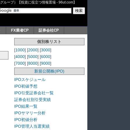
ープ）【投資に役立つ情報置場 - 96ut.com】
ト
FX業者CP
証券会社CP
個別株リスト
[
1000
] [
2000
] [
3000
]
[
4000
] [
5000
] [
6000
]
[
7000
] [
8000
] [
9000
]
新規公開株(IPO)
IPOスケジュール
IPO初値予想
IPO引受証券会社一覧
証券会社別引受実績
IPO結果一覧
IPOサマリー分析
IPO初値分析
IPO管理人当選実績