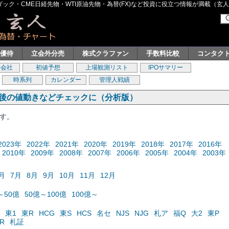
ク・CME日経先物・WTI原油先物・為替(FX)など投資に役立つ情報が満載（玄人グル
主優待
立会外分売
株式クラファン
手数料比較
コンタク
券会社
初値予想
上場観測リスト
IPOサマリー
時系列
カレンダー
管理人戦績
の後の値動きなどチェックに（分析版）
ます。
2023年
2022年
2021年
2020年
2019年
2018年
2017年
2016年
2010年
2009年
2008年
2007年
2006年
2005年
2004年
2003年
月
7月
8月
9月
10月
11月
12月
～50億
50億～100億
100億～
東1
東R
HCG
東S
HCS
名セ
NJS
NJG
札ア
福Q
大2
東P
R
札証