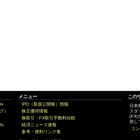
メニュー
この
om
IPO（新規公開株）情報
日本
グ）
株主優待情報
スダ
(F
株取引・FX取引手数料比較
供し
fx
経済ニュース速報
コン
参考・便利リンク集