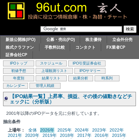
新規公開株(IPO)
公募・売出(PO)
株主優待
立会外分売
株式クラファン
手数料比較
コンタクト
FX業者CP
証券会社CP
IPOトップ
スケジュール
IPO引受証券会社
初値予想
上場観測リスト
IPOサマリー
年度別
結果リスト
結果分析
時系列
カレンダー
管理人戦績
【IPO結果一覧】上昇率、損益、その後の値動きなどチ
ェックに（分析版）
2001年以降のIPOデータを元に分析しています。
抽出条件
上場年：
全体
2026年
2025年
2024年
2023年
2022年
2021年
2020年
2019年
2018年
2017年
2016年
2015年