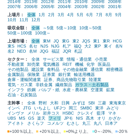
2014年
2013年
2012年
2011年
2010年
2009年
2008年
2007年
2006年
2005年
2004年
2003年
2002年
2001年
上場月：
全体
1月
2月
3月
4月
5月
6月
7月
8月
9月
10月
11月
12月
吸収金額：
全体
～5億
5億～10億
10億～50億
50億～100億
100億～
上場市場：
全体
東M
JQ
東G
東2
JQS
東1
東R
HCG
東S
HCS
名セ
NJS
NJG
札ア
福Q
大2
東P
東イ
名N
名2
NEO
名M
JQG
福証
JQR
札証
セクター：
全体
サービス業
情報・通信業
小売業
不動産業
卸売業
電気機器
REIT
機械
化学
医薬品
その他製品
建設業
食料品
その他金融業
通信業
精密機器
金属製品
保険業
証券業
銀行業
輸送用機器
倉庫・運輸関連業
証券、商品先物取引業
陸運業
電気・ガス業
非鉄金属
繊維製品
ガラス・土石製品
インフラ
鉄鋼
パルプ・紙
水産・農林業
空運業
鉱業
石油・石炭製品
主幹事：
全体
野村
大和
日興
みずほ
SBI
三菱
東海東京
インベ
JTG
いちよし
UFJつ
岡三
SMBC
東洋
みどり
インヴァ
メリル
岩井コス
HSBC
クレスイ
藍澤
マネ
UBS
MS
GS
楽天
フィリ
JPモ
NIS
髙木
オリ
かざか
アイネト
さくらフ
コメルツ
むさし
丸三
丸八
日本ア
■
+100％以上、
■
+20％以上、
■
+0%より上、
■
0～-20%、
■
-20％