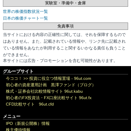
実験室・準備中・倉庫
世界の株価指数状況一覧
日本の株価チャート一覧
免責事項
当サイトにおける内容の正確性に関しては、それを保障するもので
はありません。また、記載されている情報や、リンク先に記載され
ている情報をあなたが利用すること関するいかなる責任も負うこと
ができません。
本サイトには広告・プロモーションを含む可能性があります。
グループサイト
今ココ！ >>
投資に役立つ情報置場 - 96ut.com
初心者の資産運用計画 黒澤ファンド（ブログ）
株式・証券会社比較情報サイト 96ut.kabu
初心者のFX投資法・FX口座比較サイト 96ut.fx
CFD比較サイト 96ut.cfd
メニュー
IPO（新規公開株）情報
株主優待情報