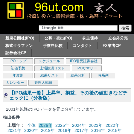
新規公開株(IPO)
公募・売出(PO)
株主優待
立会外分売
株式クラファン
手数料比較
コンタクト
FX業者CP
証券会社CP
IPOトップ
スケジュール
IPO引受証券会社
初値予想
上場観測リスト
IPOサマリー
年度別
結果リスト
結果分析
時系列
カレンダー
管理人戦績
【IPO結果一覧】上昇率、損益、その後の値動きなどチ
ェックに（分析版）
2001年以降のIPOデータを元に分析しています。
抽出条件
上場年：
全体
2026年
2025年
2024年
2023年
2022年
2021年
2020年
2019年
2018年
2017年
2016年
2015年