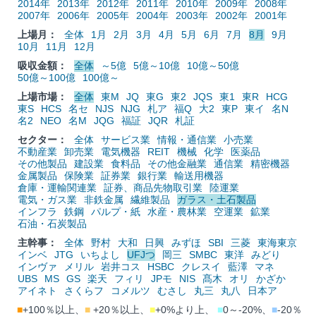
2014年
2013年
2012年
2011年
2010年
2009年
2008年
2007年
2006年
2005年
2004年
2003年
2002年
2001年
上場月：
全体
1月
2月
3月
4月
5月
6月
7月
8月
9月
10月
11月
12月
吸収金額：
全体
～5億
5億～10億
10億～50億
50億～100億
100億～
上場市場：
全体
東M
JQ
東G
東2
JQS
東1
東R
HCG
東S
HCS
名セ
NJS
NJG
札ア
福Q
大2
東P
東イ
名N
名2
NEO
名M
JQG
福証
JQR
札証
セクター：
全体
サービス業
情報・通信業
小売業
不動産業
卸売業
電気機器
REIT
機械
化学
医薬品
その他製品
建設業
食料品
その他金融業
通信業
精密機器
金属製品
保険業
証券業
銀行業
輸送用機器
倉庫・運輸関連業
証券、商品先物取引業
陸運業
電気・ガス業
非鉄金属
繊維製品
ガラス・土石製品
インフラ
鉄鋼
パルプ・紙
水産・農林業
空運業
鉱業
石油・石炭製品
主幹事：
全体
野村
大和
日興
みずほ
SBI
三菱
東海東京
インベ
JTG
いちよし
UFJつ
岡三
SMBC
東洋
みどり
インヴァ
メリル
岩井コス
HSBC
クレスイ
藍澤
マネ
UBS
MS
GS
楽天
フィリ
JPモ
NIS
髙木
オリ
かざか
アイネト
さくらフ
コメルツ
むさし
丸三
丸八
日本ア
■
+100％以上、
■
+20％以上、
■
+0%より上、
■
0～-20%、
■
-20％