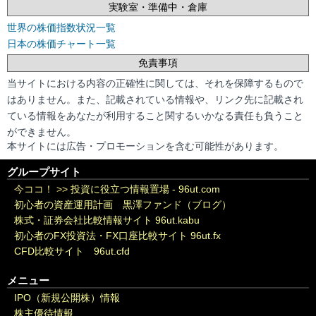
実験室・準備中・倉庫
世界の株価指数状況一覧
日本の株価チャート一覧
免責事項
当サイトにおける内容の正確性に関しては、それを保障するもので
はありません。また、記載されている情報や、リンク先に記載され
ている情報をあなたが利用すること関するいかなる責任も負うこと
ができません。
本サイトには広告・プロモーションを含む可能性があります。
グループサイト
今ココ！ >>
投資に役立つ情報置場 - 96ut.com
初心者の資産運用計画 黒澤ファンド（ブログ）
株式・証券会社比較情報サイト 96ut.kabu
初心者のFX投資法・FX口座比較サイト 96ut.fx
CFD比較サイト 96ut.cfd
メニュー
IPO（新規公開株）情報
株主優待情報