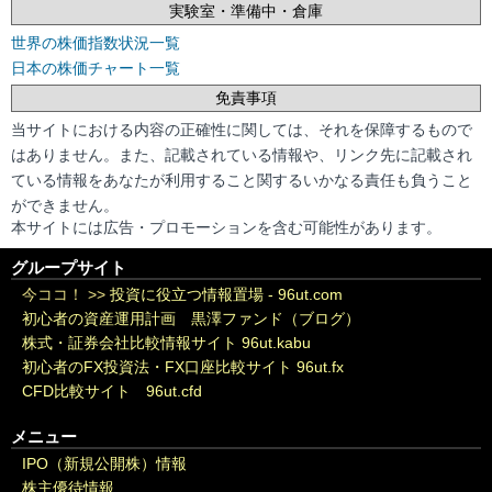
実験室・準備中・倉庫
世界の株価指数状況一覧
日本の株価チャート一覧
免責事項
当サイトにおける内容の正確性に関しては、それを保障するもので
はありません。また、記載されている情報や、リンク先に記載され
ている情報をあなたが利用すること関するいかなる責任も負うこと
ができません。
本サイトには広告・プロモーションを含む可能性があります。
グループサイト
今ココ！ >>
投資に役立つ情報置場 - 96ut.com
初心者の資産運用計画 黒澤ファンド（ブログ）
株式・証券会社比較情報サイト 96ut.kabu
初心者のFX投資法・FX口座比較サイト 96ut.fx
CFD比較サイト 96ut.cfd
メニュー
IPO（新規公開株）情報
株主優待情報