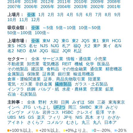
2014年
2013年
2012年
2011年
2010年
2009年
2008年
2007年
2006年
2005年
2004年
2003年
2002年
2001年
上場月：
全体
1月
2月
3月
4月
5月
6月
7月
8月
9月
10月
11月
12月
吸収金額：
全体
～5億
5億～10億
10億～50億
50億～100億
100億～
上場市場：
全体
東M
JQ
東G
東2
JQS
東1
東R
HCG
東S
HCS
名セ
NJS
NJG
札ア
福Q
大2
東P
東イ
名N
名2
NEO
名M
JQG
福証
JQR
札証
セクター：
全体
サービス業
情報・通信業
小売業
不動産業
卸売業
電気機器
REIT
機械
化学
医薬品
その他製品
建設業
食料品
その他金融業
通信業
精密機器
金属製品
保険業
証券業
銀行業
輸送用機器
倉庫・運輸関連業
証券、商品先物取引業
陸運業
電気・ガス業
非鉄金属
繊維製品
ガラス・土石製品
インフラ
鉄鋼
パルプ・紙
水産・農林業
空運業
鉱業
石油・石炭製品
主幹事：
全体
野村
大和
日興
みずほ
SBI
三菱
東海東京
インベ
JTG
いちよし
UFJつ
岡三
SMBC
東洋
みどり
インヴァ
メリル
岩井コス
HSBC
クレスイ
藍澤
マネ
UBS
MS
GS
楽天
フィリ
JPモ
NIS
髙木
オリ
かざか
アイネト
さくらフ
コメルツ
むさし
丸三
丸八
日本ア
■
+100％以上、
■
+20％以上、
■
+0%より上、
■
0～-20%、
■
-20％