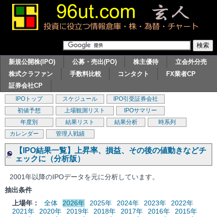
新規公開株(IPO)
公募・売出(PO)
株主優待
立会外分売
株式クラファン
手数料比較
コンタクト
FX業者CP
証券会社CP
IPOトップ
スケジュール
IPO引受証券会社
初値予想
上場観測リスト
IPOサマリー
年度別
結果リスト
結果分析
時系列
カレンダー
管理人戦績
【IPO結果一覧】上昇率、損益、その後の値動きなどチ
ェックに（分析版）
2001年以降のIPOデータを元に分析しています。
抽出条件
上場年：
全体
2026年
2025年
2024年
2023年
2022年
2021年
2020年
2019年
2018年
2017年
2016年
2015年