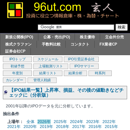
新規公開株(IPO)
公募・売出(PO)
株主優待
立会外分売
株式クラファン
手数料比較
コンタクト
FX業者CP
証券会社CP
IPOトップ
スケジュール
IPO引受証券会社
初値予想
上場観測リスト
IPOサマリー
年度別
結果リスト
結果分析
時系列
カレンダー
管理人戦績
【IPO結果一覧】上昇率、損益、その後の値動きなどチ
ェックに（分析版）
2001年以降のIPOデータを元に分析しています。
抽出条件
上場年：
全体
2026年
2025年
2024年
2023年
2022年
2021年
2020年
2019年
2018年
2017年
2016年
2015年