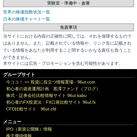
実験室・準備中・倉庫
世界の株価指数状況一覧
日本の株価チャート一覧
免責事項
当サイトにおける内容の正確性に関しては、それを保障するもので
はありません。また、記載されている情報や、リンク先に記載され
ている情報をあなたが利用すること関するいかなる責任も負うこと
ができません。
本サイトには広告・プロモーションを含む可能性があります。
グループサイト
今ココ！ >>
投資に役立つ情報置場 - 96ut.com
初心者の資産運用計画 黒澤ファンド（ブログ）
株式・証券会社比較情報サイト 96ut.kabu
初心者のFX投資法・FX口座比較サイト 96ut.fx
CFD比較サイト 96ut.cfd
メニュー
IPO（新規公開株）情報
株主優待情報