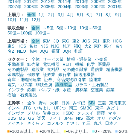
2014年
2013年
2012年
2011年
2010年
2009年
2008年
2007年
2006年
2005年
2004年
2003年
2002年
2001年
上場月：
全体
1月
2月
3月
4月
5月
6月
7月
8月
9月
10月
11月
12月
吸収金額：
全体
～5億
5億～10億
10億～50億
50億～100億
100億～
上場市場：
全体
東M
JQ
東G
東2
JQS
東1
東R
HCG
東S
HCS
名セ
NJS
NJG
札ア
福Q
大2
東P
東イ
名N
名2
NEO
名M
JQG
福証
JQR
札証
セクター：
全体
サービス業
情報・通信業
小売業
不動産業
卸売業
電気機器
REIT
機械
化学
医薬品
その他製品
建設業
食料品
その他金融業
通信業
精密機器
金属製品
保険業
証券業
銀行業
輸送用機器
倉庫・運輸関連業
証券、商品先物取引業
陸運業
電気・ガス業
非鉄金属
繊維製品
ガラス・土石製品
インフラ
鉄鋼
パルプ・紙
水産・農林業
空運業
鉱業
石油・石炭製品
主幹事：
全体
野村
大和
日興
みずほ
SBI
三菱
東海東京
インベ
JTG
いちよし
UFJつ
岡三
SMBC
東洋
みどり
インヴァ
メリル
岩井コス
HSBC
クレスイ
藍澤
マネ
UBS
MS
GS
楽天
フィリ
JPモ
NIS
髙木
オリ
かざか
アイネト
さくらフ
コメルツ
むさし
丸三
丸八
日本ア
■
+100％以上、
■
+20％以上、
■
+0%より上、
■
0～-20%、
■
-20％