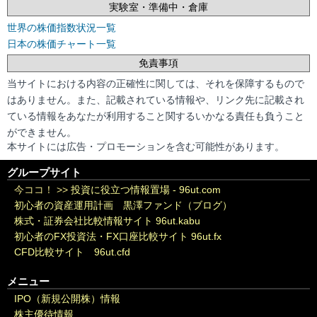
実験室・準備中・倉庫
世界の株価指数状況一覧
日本の株価チャート一覧
免責事項
当サイトにおける内容の正確性に関しては、それを保障するもので
はありません。また、記載されている情報や、リンク先に記載され
ている情報をあなたが利用すること関するいかなる責任も負うこと
ができません。
本サイトには広告・プロモーションを含む可能性があります。
グループサイト
今ココ！ >>
投資に役立つ情報置場 - 96ut.com
初心者の資産運用計画 黒澤ファンド（ブログ）
株式・証券会社比較情報サイト 96ut.kabu
初心者のFX投資法・FX口座比較サイト 96ut.fx
CFD比較サイト 96ut.cfd
メニュー
IPO（新規公開株）情報
株主優待情報