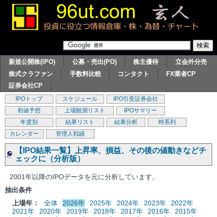
新規公開株(IPO)
公募・売出(PO)
株主優待
立会外分売
株式クラファン
手数料比較
コンタクト
FX業者CP
証券会社CP
IPOトップ
スケジュール
IPO引受証券会社
初値予想
上場観測リスト
IPOサマリー
年度別
結果リスト
結果分析
時系列
カレンダー
管理人戦績
【IPO結果一覧】上昇率、損益、その後の値動きなどチ
ェックに（分析版）
2001年以降のIPOデータを元に分析しています。
抽出条件
上場年：
全体
2026年
2025年
2024年
2023年
2022年
2021年
2020年
2019年
2018年
2017年
2016年
2015年