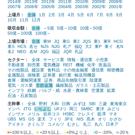
2014年
2013年
2012年
2011年
2010年
2009年
2008年
2007年
2006年
2005年
2004年
2003年
2002年
2001年
上場月：
全体
1月
2月
3月
4月
5月
6月
7月
8月
9月
10月
11月
12月
吸収金額：
全体
～5億
5億～10億
10億～50億
50億～100億
100億～
上場市場：
全体
東M
JQ
東G
東2
JQS
東1
東R
HCG
東S
HCS
名セ
NJS
NJG
札ア
福Q
大2
東P
東イ
名N
名2
NEO
名M
JQG
福証
JQR
札証
セクター：
全体
サービス業
情報・通信業
小売業
不動産業
卸売業
電気機器
REIT
機械
化学
医薬品
その他製品
建設業
食料品
その他金融業
通信業
精密機器
金属製品
保険業
証券業
銀行業
輸送用機器
倉庫・運輸関連業
証券、商品先物取引業
陸運業
電気・ガス業
非鉄金属
繊維製品
ガラス・土石製品
インフラ
鉄鋼
パルプ・紙
水産・農林業
空運業
鉱業
石油・石炭製品
主幹事：
全体
野村
大和
日興
みずほ
SBI
三菱
東海東京
インベ
JTG
いちよし
UFJつ
岡三
SMBC
東洋
みどり
インヴァ
メリル
岩井コス
HSBC
クレスイ
藍澤
マネ
UBS
MS
GS
楽天
フィリ
JPモ
NIS
髙木
オリ
かざか
アイネト
さくらフ
コメルツ
むさし
丸三
丸八
日本ア
■
+100％以上、
■
+20％以上、
■
+0%より上、
■
0～-20%、
■
-20％