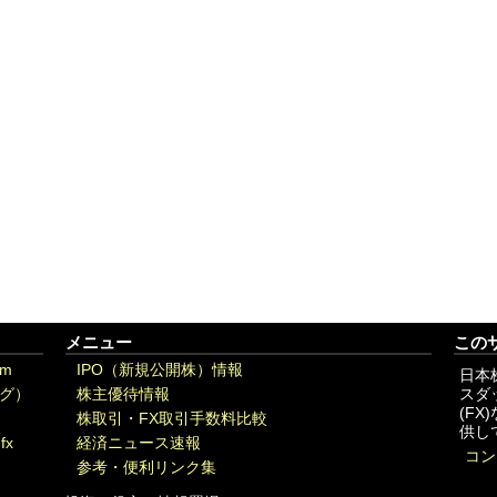
メニュー
この
om
IPO（新規公開株）情報
日本
グ）
株主優待情報
スダ
(F
株取引・FX取引手数料比較
供し
fx
経済ニュース速報
コン
参考・便利リンク集