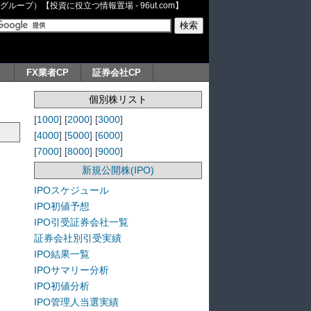
ープ）【投資に役立つ情報置場 - 96ut.com】
ト
FX業者CP
証券会社CP
個別株リスト
[
1000
] [
2000
] [
3000
]
[
4000
] [
5000
] [
6000
]
[
7000
] [
8000
] [
9000
]
新規公開株(IPO)
IPOスケジュール
IPO初値予想
IPO引受証券会社一覧
証券会社別引受実績
IPO結果一覧
IPOサマリー分析
IPO初値分析
IPO管理人当選実績