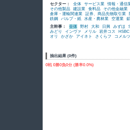
セクター：
全体
サービス業
情報・通信
その他製品
建設業
食料品
その他金融業
倉庫・運輸関連業
証券、商品先物取引業
鉄鋼
パルプ・紙
水産・農林業
空運業
主幹事：
全体
野村
大和
日興
みずほ
みどり
インヴァ
メリル
岩井コス
HSBC
オリ
かざか
アイネト
さくらフ
コメル
抽出結果 (0件)
0戦 0勝0負0分 (勝率0.0%)