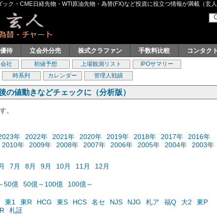
ク・CME日経先物・WTI原油先物・為替(FX)など投資に役立つ情報が満載（玄人グル
主優待
立会外分売
株式クラファン
手数料比較
コンタク
券会社
初値予想
上場観測リスト
IPOサマリー
時系列
カレンダー
管理人戦績
の後の値動きなどチェックに（分析版）
ます。
2023年
2022年
2021年
2020年
2019年
2018年
2017年
2016年
2010年
2009年
2008年
2007年
2006年
2005年
2004年
2003年
月
7月
8月
9月
10月
11月
12月
～50億
50億～100億
100億～
東1
東R
HCG
東S
HCS
名セ
NJS
NJG
札ア
福Q
大2
東P
R
札証