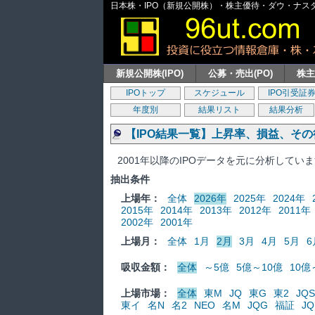
日本株・IPO（新規公開株）・株主優待・ダウ・ナスダッ
新規公開株(IPO)
公募・売出(PO)
株
IPOトップ
スケジュール
IPO引受証
年度別
結果リスト
結果分析
【IPO結果一覧】上昇率、損益、そ
2001年以降のIPOデータを元に分析してい
抽出条件
上場年：
全体
2026年
2025年
2024年
2015年
2014年
2013年
2012年
2011年
2002年
2001年
上場月：
全体
1月
2月
3月
4月
5月
6
吸収金額：
全体
～5億
5億～10億
10億
上場市場：
全体
東M
JQ
東G
東2
JQS
東イ
名N
名2
NEO
名M
JQG
福証
JQ