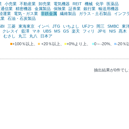
業
小売業
不動産業
卸売業
電気機器
REIT
機械
化学
医薬品
通信業
精密機器
金属製品
保険業
証券業
銀行業
輸送用機器
陸運業
電気・ガス業
非鉄金属
繊維製品
ガラス・土石製品
インフ
鉱業
石油・石炭製品
SBI
三菱
東海東京
インベ
JTG
いちよし
UFJつ
岡三
SMBC
東
クレスイ
藍澤
マネ
UBS
MS
GS
楽天
フィリ
JPモ
NIS
髙木
ツ
むさし
丸三
丸八
日本ア
■
+100％以上、
■
+20％以上、
■
+0%より上、
■
0～-20%、
■
-20％
抽出結果が0件でし