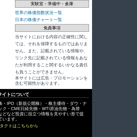
実験室・準備中・倉庫
世界の株価指数状況一覧
日本の株価チャート一覧
免責事項
当サイトにおける内容の正確性に関し
ては、それを保障するものではありま
せん。また、記載されている情報や、
リンク先に記載されている情報をあな
たが利用すること関するいかなる責任
も負うことができません。
本サイトには広告・プロモーションを
含む可能性があります。
サイトについて
株・IPO（新規公開株）・株主優待・ダウ・ナ
ック・CME日経先物・WTI原油先物・為替
X)などなど投資に役立つ情報を見やすい形で提
ています。
タクトはこちらから