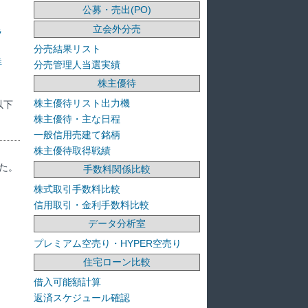
公募・売出(PO)
立会外分売
ラ
分売結果リスト
洋
分売管理人当選実績
株主優待
株主優待リスト出力機
以下
株主優待・主な日程
一般信用売建て銘柄
株主優待取得戦績
た。
手数料関係比較
株式取引手数料比較
信用取引・金利手数料比較
データ分析室
プレミアム空売り・HYPER空売り
住宅ローン比較
借入可能額計算
返済スケジュール確認