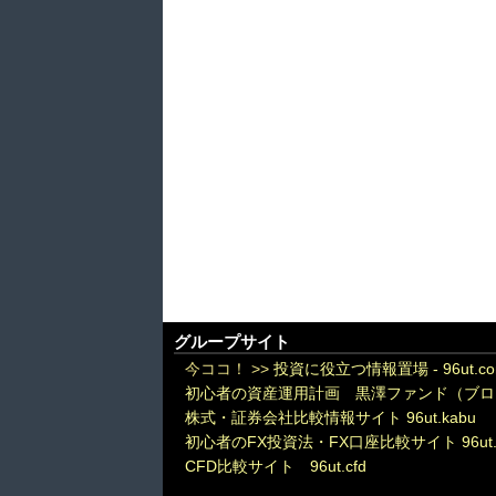
グループサイト
今ココ！ >>
投資に役立つ情報置場 - 96ut.c
初心者の資産運用計画 黒澤ファンド（ブロ
株式・証券会社比較情報サイト 96ut.kabu
初心者のFX投資法・FX口座比較サイト 96ut.
CFD比較サイト 96ut.cfd