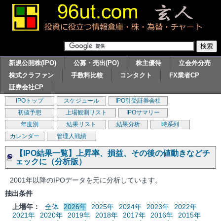
新規公開株(IPO)
公募・売出(PO)
株主優待
立会外分売
株式クラファン
手数料比較
コンタクト
FX業者CP
証券会社CP
IPOトップ
スケジュール
IPO引受証券会社
初値予想
上場観測リスト
IPOサマリー
年度別
結果リスト
結果分析
時系列
カレンダー
管理人戦績
【IPO結果一覧】上昇率、損益、その後の値動きなどチ
ェックに（分析版）
2001年以降のIPOデータを元に分析しています。
抽出条件
上場年：
全体
2026年
2025年
2024年
2023年
2022年
2021年
2020年
2019年
2018年
2017年
2016年
2015年