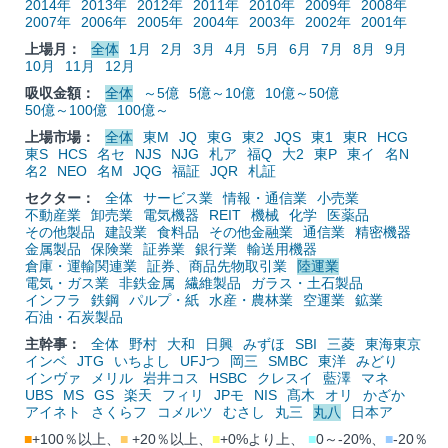
2014年
2013年
2012年
2011年
2010年
2009年
2008年
2007年
2006年
2005年
2004年
2003年
2002年
2001年
上場月：
全体
1月
2月
3月
4月
5月
6月
7月
8月
9月
10月
11月
12月
吸収金額：
全体
～5億
5億～10億
10億～50億
50億～100億
100億～
上場市場：
全体
東M
JQ
東G
東2
JQS
東1
東R
HCG
東S
HCS
名セ
NJS
NJG
札ア
福Q
大2
東P
東イ
名N
名2
NEO
名M
JQG
福証
JQR
札証
セクター：
全体
サービス業
情報・通信業
小売業
不動産業
卸売業
電気機器
REIT
機械
化学
医薬品
その他製品
建設業
食料品
その他金融業
通信業
精密機器
金属製品
保険業
証券業
銀行業
輸送用機器
倉庫・運輸関連業
証券、商品先物取引業
陸運業
電気・ガス業
非鉄金属
繊維製品
ガラス・土石製品
インフラ
鉄鋼
パルプ・紙
水産・農林業
空運業
鉱業
石油・石炭製品
主幹事：
全体
野村
大和
日興
みずほ
SBI
三菱
東海東京
インベ
JTG
いちよし
UFJつ
岡三
SMBC
東洋
みどり
インヴァ
メリル
岩井コス
HSBC
クレスイ
藍澤
マネ
UBS
MS
GS
楽天
フィリ
JPモ
NIS
髙木
オリ
かざか
アイネト
さくらフ
コメルツ
むさし
丸三
丸八
日本ア
■
+100％以上、
■
+20％以上、
■
+0%より上、
■
0～-20%、
■
-20％