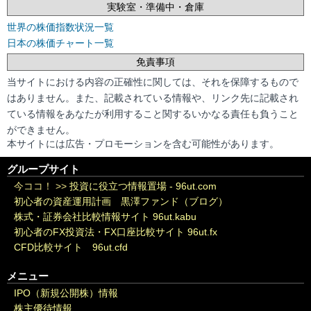
実験室・準備中・倉庫
世界の株価指数状況一覧
日本の株価チャート一覧
免責事項
当サイトにおける内容の正確性に関しては、それを保障するもので
はありません。また、記載されている情報や、リンク先に記載され
ている情報をあなたが利用すること関するいかなる責任も負うこと
ができません。
本サイトには広告・プロモーションを含む可能性があります。
グループサイト
今ココ！ >>
投資に役立つ情報置場 - 96ut.com
初心者の資産運用計画 黒澤ファンド（ブログ）
株式・証券会社比較情報サイト 96ut.kabu
初心者のFX投資法・FX口座比較サイト 96ut.fx
CFD比較サイト 96ut.cfd
メニュー
IPO（新規公開株）情報
株主優待情報