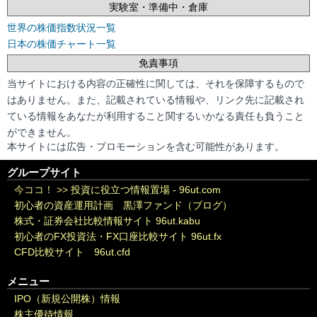
実験室・準備中・倉庫
世界の株価指数状況一覧
日本の株価チャート一覧
免責事項
当サイトにおける内容の正確性に関しては、それを保障するもので
はありません。また、記載されている情報や、リンク先に記載され
ている情報をあなたが利用すること関するいかなる責任も負うこと
ができません。
本サイトには広告・プロモーションを含む可能性があります。
グループサイト
今ココ！ >>
投資に役立つ情報置場 - 96ut.com
初心者の資産運用計画 黒澤ファンド（ブログ）
株式・証券会社比較情報サイト 96ut.kabu
初心者のFX投資法・FX口座比較サイト 96ut.fx
CFD比較サイト 96ut.cfd
メニュー
IPO（新規公開株）情報
株主優待情報