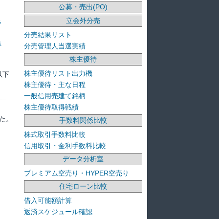
公募・売出(PO)
立会外分売
ラ
分売結果リスト
洋
分売管理人当選実績
株主優待
株主優待リスト出力機
以下
株主優待・主な日程
一般信用売建て銘柄
株主優待取得戦績
た。
手数料関係比較
株式取引手数料比較
信用取引・金利手数料比較
データ分析室
プレミアム空売り・HYPER空売り
住宅ローン比較
借入可能額計算
返済スケジュール確認