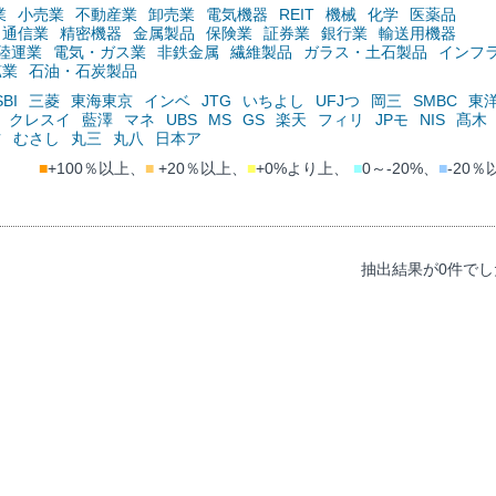
業
小売業
不動産業
卸売業
電気機器
REIT
機械
化学
医薬品
通信業
精密機器
金属製品
保険業
証券業
銀行業
輸送用機器
陸運業
電気・ガス業
非鉄金属
繊維製品
ガラス・土石製品
インフ
鉱業
石油・石炭製品
SBI
三菱
東海東京
インベ
JTG
いちよし
UFJつ
岡三
SMBC
東
クレスイ
藍澤
マネ
UBS
MS
GS
楽天
フィリ
JPモ
NIS
髙木
ツ
むさし
丸三
丸八
日本ア
■
+100％以上、
■
+20％以上、
■
+0%より上、
■
0～-20%、
■
-20％
抽出結果が0件でし