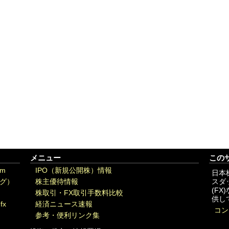
メニュー
この
om
IPO（新規公開株）情報
日本
グ）
株主優待情報
スダ
(F
株取引・FX取引手数料比較
供し
fx
経済ニュース速報
コン
参考・便利リンク集