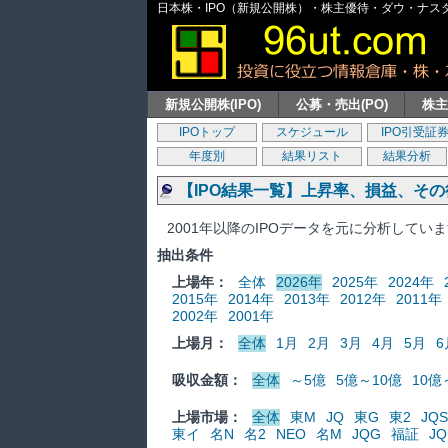
日本株・IPO（新規公開株）・株主優待・ダウ・ナスダッ
新規公開株(IPO)
公募・売出(PO)
株
IPOトップ
スケジュール
IPO引受証
年度別
結果リスト
結果分析
【IPO結果一覧】上昇率、損益、そ
2001年以降のIPOデータを元に分析してい
抽出条件
上場年：
全体
2026年
2025年
2024年
2015年
2014年
2013年
2012年
2011年
2002年
2001年
上場月：
全体
1月
2月
3月
4月
5月
6
吸収金額：
全体
～5億
5億～10億
10億
上場市場：
全体
東M
JQ
東G
東2
JQS
東イ
名N
名2
NEO
名M
JQG
福証
JQ