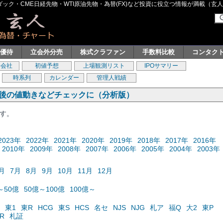
ク・CME日経先物・WTI原油先物・為替(FX)など投資に役立つ情報が満載（玄人グル
主優待
立会外分売
株式クラファン
手数料比較
コンタク
券会社
初値予想
上場観測リスト
IPOサマリー
時系列
カレンダー
管理人戦績
の後の値動きなどチェックに（分析版）
ます。
2023年
2022年
2021年
2020年
2019年
2018年
2017年
2016年
2010年
2009年
2008年
2007年
2006年
2005年
2004年
2003年
月
7月
8月
9月
10月
11月
12月
～50億
50億～100億
100億～
東1
東R
HCG
東S
HCS
名セ
NJS
NJG
札ア
福Q
大2
東P
R
札証