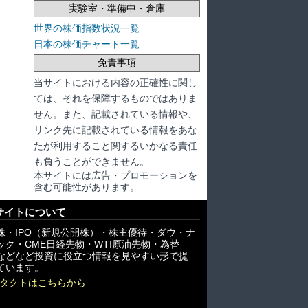
実験室・準備中・倉庫
世界の株価指数状況一覧
日本の株価チャート一覧
免責事項
当サイトにおける内容の正確性に関し
ては、それを保障するものではありま
せん。また、記載されている情報や、
リンク先に記載されている情報をあな
たが利用すること関するいかなる責任
も負うことができません。
本サイトには広告・プロモーションを
含む可能性があります。
サイトについて
株・IPO（新規公開株）・株主優待・ダウ・ナ
ック・CME日経先物・WTI原油先物・為替
X)などなど投資に役立つ情報を見やすい形で提
ています。
タクトはこちらから