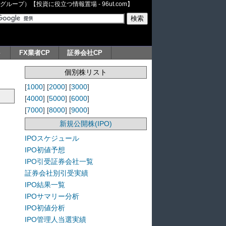
ープ）【投資に役立つ情報置場 - 96ut.com】
ト
FX業者CP
証券会社CP
個別株リスト
[
1000
] [
2000
] [
3000
]
[
4000
] [
5000
] [
6000
]
[
7000
] [
8000
] [
9000
]
新規公開株(IPO)
IPOスケジュール
IPO初値予想
IPO引受証券会社一覧
証券会社別引受実績
IPO結果一覧
IPOサマリー分析
IPO初値分析
IPO管理人当選実績