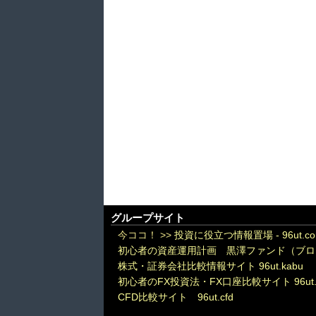
グループサイト
今ココ！ >>
投資に役立つ情報置場 - 96ut.c
初心者の資産運用計画 黒澤ファンド（ブロ
株式・証券会社比較情報サイト 96ut.kabu
初心者のFX投資法・FX口座比較サイト 96ut.
CFD比較サイト 96ut.cfd