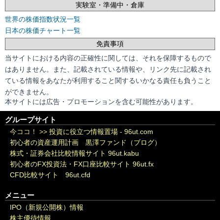
実験室・準備中・倉庫
世界の株価指数状況一覧
日本の株価チャート一覧
免責事項
当サイトにおける内容の正確性に関しては、それを保障するもので
はありません。また、記載されている情報や、リンク先に記載され
ている情報をあなたが利用すること関するいかなる責任も負うこと
ができません。
本サイトには広告・プロモーションを含む可能性があります。
グループサイト
今ココ！ >>
投資に役立つ情報置場 - 96ut.com
初心者の資産運用計画 黒澤ファンド（ブログ）
株式・証券会社比較情報サイト 96ut.kabu
初心者のFX投資法・FX口座比較サイト 96ut.fx
CFD比較サイト 96ut.cfd
メニュー
IPO（新規公開株）情報
株主優待情報