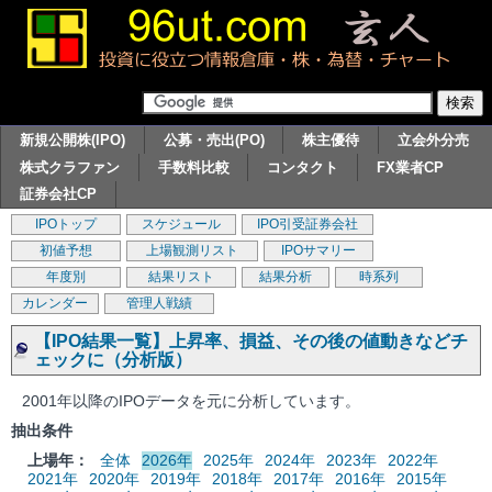
新規公開株(IPO)
公募・売出(PO)
株主優待
立会外分売
株式クラファン
手数料比較
コンタクト
FX業者CP
証券会社CP
IPOトップ
スケジュール
IPO引受証券会社
初値予想
上場観測リスト
IPOサマリー
年度別
結果リスト
結果分析
時系列
カレンダー
管理人戦績
【IPO結果一覧】上昇率、損益、その後の値動きなどチ
ェックに（分析版）
2001年以降のIPOデータを元に分析しています。
抽出条件
上場年：
全体
2026年
2025年
2024年
2023年
2022年
2021年
2020年
2019年
2018年
2017年
2016年
2015年