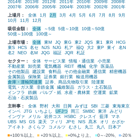
2014年
2013年
2012年
2011年
2010年
2009年
2008年
2007年
2006年
2005年
2004年
2003年
2002年
2001年
上場月：
全体
1月
2月
3月
4月
5月
6月
7月
8月
9月
10月
11月
12月
吸収金額：
全体
～5億
5億～10億
10億～50億
50億～100億
100億～
上場市場：
全体
東M
JQ
東G
東2
JQS
東1
東R
HCG
東S
HCS
名セ
NJS
NJG
札ア
福Q
大2
東P
東イ
名N
名2
NEO
名M
JQG
福証
JQR
札証
セクター：
全体
サービス業
情報・通信業
小売業
不動産業
卸売業
電気機器
REIT
機械
化学
医薬品
その他製品
建設業
食料品
その他金融業
通信業
精密機器
金属製品
保険業
証券業
銀行業
輸送用機器
倉庫・運輸関連業
証券、商品先物取引業
陸運業
電気・ガス業
非鉄金属
繊維製品
ガラス・土石製品
インフラ
鉄鋼
パルプ・紙
水産・農林業
空運業
鉱業
石油・石炭製品
主幹事：
全体
野村
大和
日興
みずほ
SBI
三菱
東海東京
インベ
JTG
いちよし
UFJつ
岡三
SMBC
東洋
みどり
インヴァ
メリル
岩井コス
HSBC
クレスイ
藍澤
マネ
UBS
MS
GS
楽天
フィリ
JPモ
NIS
髙木
オリ
かざか
アイネト
さくらフ
コメルツ
むさし
丸三
丸八
日本ア
■
+100％以上、
■
+20％以上、
■
+0%より上、
■
0～-20%、
■
-20％