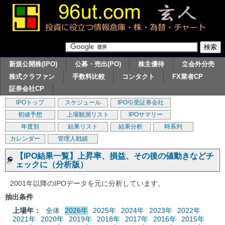
新規公開株(IPO)
公募・売出(PO)
株主優待
立会外分売
株式クラファン
手数料比較
コンタクト
FX業者CP
証券会社CP
IPOトップ
スケジュール
IPO引受証券会社
初値予想
上場観測リスト
IPOサマリー
年度別
結果リスト
結果分析
時系列
カレンダー
管理人戦績
【IPO結果一覧】上昇率、損益、その後の値動きなどチ
ェックに（分析版）
2001年以降のIPOデータを元に分析しています。
抽出条件
上場年：
全体
2026年
2025年
2024年
2023年
2022年
2021年
2020年
2019年
2018年
2017年
2016年
2015年