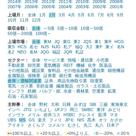
2014年
2013年
2012年
2011年
2010年
2009年
2008年
2007年
2006年
2005年
2004年
2003年
2002年
2001年
上場月：
全体
1月
2月
3月
4月
5月
6月
7月
8月
9月
10月
11月
12月
吸収金額：
全体
～5億
5億～10億
10億～50億
50億～100億
100億～
上場市場：
全体
東M
JQ
東G
東2
JQS
東1
東R
HCG
東S
HCS
名セ
NJS
NJG
札ア
福Q
大2
東P
東イ
名N
名2
NEO
名M
JQG
福証
JQR
札証
セクター：
全体
サービス業
情報・通信業
小売業
不動産業
卸売業
電気機器
REIT
機械
化学
医薬品
その他製品
建設業
食料品
その他金融業
通信業
精密機器
金属製品
保険業
証券業
銀行業
輸送用機器
倉庫・運輸関連業
証券、商品先物取引業
陸運業
電気・ガス業
非鉄金属
繊維製品
ガラス・土石製品
インフラ
鉄鋼
パルプ・紙
水産・農林業
空運業
鉱業
石油・石炭製品
主幹事：
全体
野村
大和
日興
みずほ
SBI
三菱
東海東京
インベ
JTG
いちよし
UFJつ
岡三
SMBC
東洋
みどり
インヴァ
メリル
岩井コス
HSBC
クレスイ
藍澤
マネ
UBS
MS
GS
楽天
フィリ
JPモ
NIS
髙木
オリ
かざか
アイネト
さくらフ
コメルツ
むさし
丸三
丸八
日本ア
■
+100％以上、
■
+20％以上、
■
+0%より上、
■
0～-20%、
■
-20％