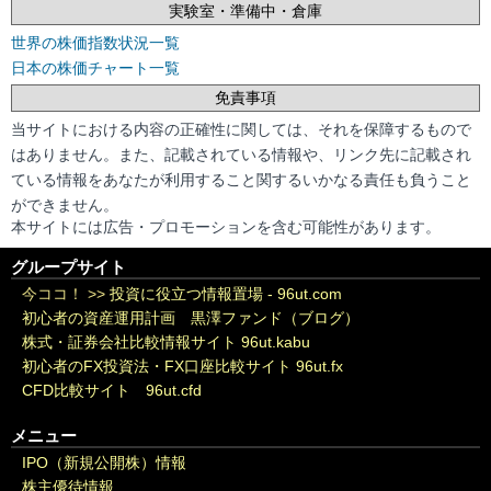
実験室・準備中・倉庫
世界の株価指数状況一覧
日本の株価チャート一覧
免責事項
当サイトにおける内容の正確性に関しては、それを保障するもので
はありません。また、記載されている情報や、リンク先に記載され
ている情報をあなたが利用すること関するいかなる責任も負うこと
ができません。
本サイトには広告・プロモーションを含む可能性があります。
グループサイト
今ココ！ >>
投資に役立つ情報置場 - 96ut.com
初心者の資産運用計画 黒澤ファンド（ブログ）
株式・証券会社比較情報サイト 96ut.kabu
初心者のFX投資法・FX口座比較サイト 96ut.fx
CFD比較サイト 96ut.cfd
メニュー
IPO（新規公開株）情報
株主優待情報