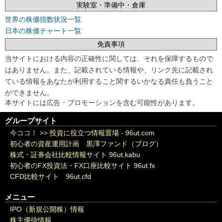
実験室・準備中・倉庫
世界の株価指数状況一覧
日本の株価チャート一覧
免責事項
当サイトにおける内容の正確性に関しては、それを保障するもので
はありません。また、記載されている情報や、リンク先に記載され
ている情報をあなたが利用すること関するいかなる責任も負うこと
ができません。
本サイトには広告・プロモーションを含む可能性があります。
グループサイト
今ココ！ >>
投資に役立つ情報置場 - 96ut.com
初心者の資産運用計画 黒澤ファンド（ブログ）
株式・証券会社比較情報サイト 96ut.kabu
初心者のFX投資法・FX口座比較サイト 96ut.fx
CFD比較サイト 96ut.cfd
メニュー
IPO（新規公開株）情報
株主優待情報