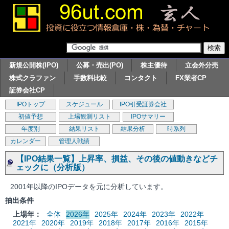
新規公開株(IPO)
公募・売出(PO)
株主優待
立会外分売
株式クラファン
手数料比較
コンタクト
FX業者CP
証券会社CP
IPOトップ
スケジュール
IPO引受証券会社
初値予想
上場観測リスト
IPOサマリー
年度別
結果リスト
結果分析
時系列
カレンダー
管理人戦績
【IPO結果一覧】上昇率、損益、その後の値動きなどチ
ェックに（分析版）
2001年以降のIPOデータを元に分析しています。
抽出条件
上場年：
全体
2026年
2025年
2024年
2023年
2022年
2021年
2020年
2019年
2018年
2017年
2016年
2015年