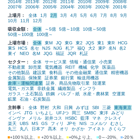
2014年
2013年
2012年
2011年
2010年
2009年
2008年
2007年
2006年
2005年
2004年
2003年
2002年
2001年
上場月：
全体
1月
2月
3月
4月
5月
6月
7月
8月
9月
10月
11月
12月
吸収金額：
全体
～5億
5億～10億
10億～50億
50億～100億
100億～
上場市場：
全体
東M
JQ
東G
東2
JQS
東1
東R
HCG
東S
HCS
名セ
NJS
NJG
札ア
福Q
大2
東P
名N
名2
東イ
NEO
名M
JQG
福証
JQR
札証
セクター：
全体
サービス業
情報・通信業
小売業
不動産業
卸売業
電気機器
REIT
機械
化学
医薬品
その他製品
建設業
食料品
その他金融業
通信業
精密機器
金属製品
保険業
証券業
銀行業
輸送用機器
倉庫・運輸関連業
証券、商品先物取引業
陸運業
電気・ガス業
非鉄金属
繊維製品
インフラ
ガラス・土石製品
鉄鋼
パルプ・紙
水産・農林業
空運業
鉱業
石油・石炭製品
主幹事：
全体
野村
大和
日興
みずほ
SBI
三菱
東海東京
インベ
JTG
いちよし
UFJつ
岡三
SMBC
東洋
みどり
インヴァ
メリル
岩井コス
HSBC
藍澤
マネ
クレスイ
楽天
UBS
MS
GS
フィリ
JPモ
NIS
コメルツ
むさし
丸三
丸八
日本ア
髙木
オリ
かざか
アイネト
さくらフ
■
+100％以上、
■
+20％以上、
■
+0%より上、
■
0～-20%、
■
-20％