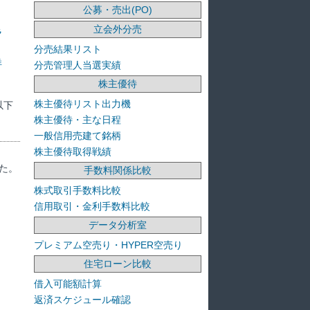
公募・売出(PO)
立会外分売
ラ
分売結果リスト
洋
分売管理人当選実績
株主優待
株主優待リスト出力機
以下
株主優待・主な日程
一般信用売建て銘柄
株主優待取得戦績
た。
手数料関係比較
株式取引手数料比較
信用取引・金利手数料比較
データ分析室
プレミアム空売り・HYPER空売り
住宅ローン比較
借入可能額計算
返済スケジュール確認