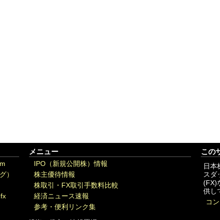
メニュー
この
om
IPO（新規公開株）情報
日本
グ）
株主優待情報
スダ
(F
株取引・FX取引手数料比較
供し
fx
経済ニュース速報
コン
参考・便利リンク集