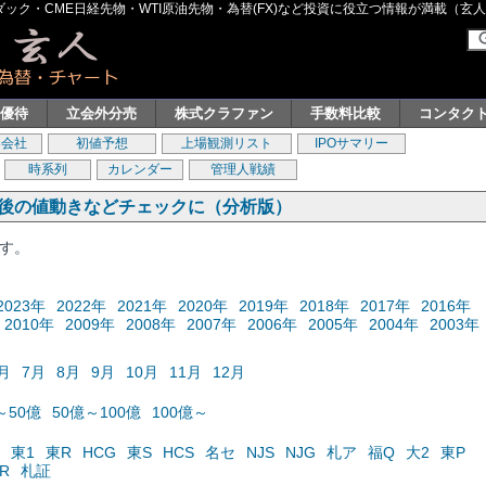
ク・CME日経先物・WTI原油先物・為替(FX)など投資に役立つ情報が満載（玄人グル
主優待
立会外分売
株式クラファン
手数料比較
コンタク
券会社
初値予想
上場観測リスト
IPOサマリー
時系列
カレンダー
管理人戦績
の後の値動きなどチェックに（分析版）
ます。
2023年
2022年
2021年
2020年
2019年
2018年
2017年
2016年
2010年
2009年
2008年
2007年
2006年
2005年
2004年
2003年
月
7月
8月
9月
10月
11月
12月
～50億
50億～100億
100億～
東1
東R
HCG
東S
HCS
名セ
NJS
NJG
札ア
福Q
大2
東P
R
札証