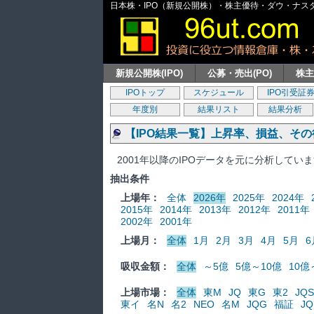
日本株・IPO（新規公開株）・株主優待・ダウ・ナスダッ
新規公開株(IPO)
公募・売出(PO)
株
IPOトップ
スケジュール
IPO引受証
年度別
結果リスト
結果分析
【IPO結果一覧】上昇率、損益、そ
2001年以降のIPOデータを元に分析してい
抽出条件
上場年：
全体
2026年
2025年
2024年
2015年
2014年
2013年
2012年
2011年
2002年
2001年
上場月：
全体
1月
2月
3月
4月
5月
6
吸収金額：
全体
～5億
5億～10億
10億
上場市場：
全体
東M
JQ
東G
東2
JQS
東イ
名N
名2
NEO
名M
JQG
福証
JQ