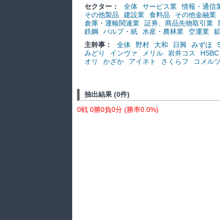
セクター：
全体
サービス業
情報・通信
その他製品
建設業
食料品
その他金融業
倉庫・運輸関連業
証券、商品先物取引業
鉄鋼
パルプ・紙
水産・農林業
空運業
主幹事：
全体
野村
大和
日興
みずほ
みどり
インヴァ
メリル
岩井コス
HSBC
オリ
かざか
アイネト
さくらフ
コメル
抽出結果 (0件)
0戦 0勝0負0分 (勝率0.0%)