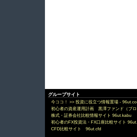
グループサイト
今ココ！ >>
投資に役立つ情報置場 - 96ut.c
初心者の資産運用計画 黒澤ファンド（ブロ
株式・証券会社比較情報サイト 96ut.kabu
初心者のFX投資法・FX口座比較サイト 96ut.
CFD比較サイト 96ut.cfd