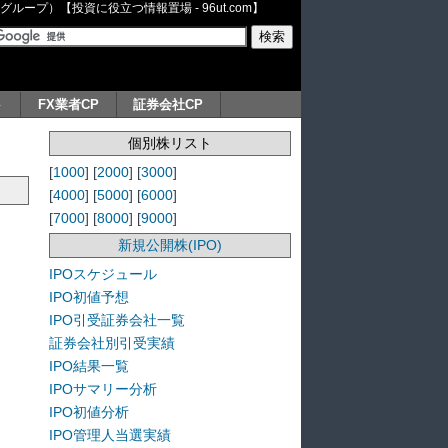
ープ）【投資に役立つ情報置場 - 96ut.com】
ト
FX業者CP
証券会社CP
個別株リスト
[
1000
] [
2000
] [
3000
]
[
4000
] [
5000
] [
6000
]
[
7000
] [
8000
] [
9000
]
新規公開株(IPO)
IPOスケジュール
IPO初値予想
IPO引受証券会社一覧
証券会社別引受実績
IPO結果一覧
IPOサマリー分析
IPO初値分析
IPO管理人当選実績