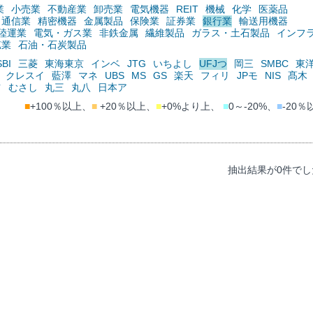
業
小売業
不動産業
卸売業
電気機器
REIT
機械
化学
医薬品
通信業
精密機器
金属製品
保険業
証券業
銀行業
輸送用機器
陸運業
電気・ガス業
非鉄金属
繊維製品
ガラス・土石製品
インフ
鉱業
石油・石炭製品
SBI
三菱
東海東京
インベ
JTG
いちよし
UFJつ
岡三
SMBC
東
クレスイ
藍澤
マネ
UBS
MS
GS
楽天
フィリ
JPモ
NIS
髙木
ツ
むさし
丸三
丸八
日本ア
■
+100％以上、
■
+20％以上、
■
+0%より上、
■
0～-20%、
■
-20％
抽出結果が0件でし