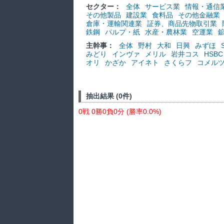
セクター：
全体
サービス業
情報・通信
その他製品
建設業
食料品
その他金融業
倉庫・運輸関連業
証券、商品先物取引業
鉄鋼
パルプ・紙
水産・農林業
空運業
主幹事：
全体
野村
大和
日興
みずほ
みどり
インヴァ
メリル
岩井コス
HSBC
オリ
かざか
アイネト
さくらフ
コメル
抽出結果 (0件)
0戦 0勝0負0分 (勝率0.0%)