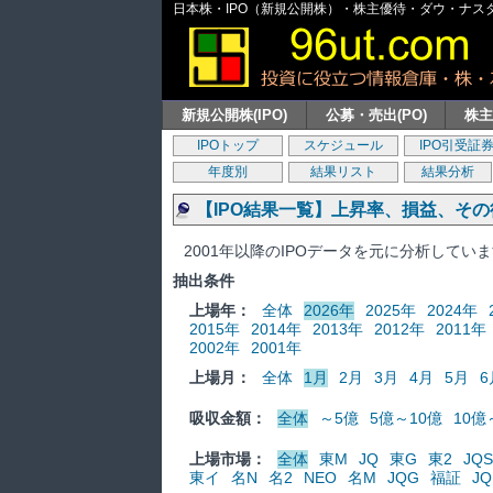
日本株・IPO（新規公開株）・株主優待・ダウ・ナスダッ
新規公開株(IPO)
公募・売出(PO)
株
IPOトップ
スケジュール
IPO引受証
年度別
結果リスト
結果分析
【IPO結果一覧】上昇率、損益、そ
2001年以降のIPOデータを元に分析してい
抽出条件
上場年：
全体
2026年
2025年
2024年
2015年
2014年
2013年
2012年
2011年
2002年
2001年
上場月：
全体
1月
2月
3月
4月
5月
6
吸収金額：
全体
～5億
5億～10億
10億
上場市場：
全体
東M
JQ
東G
東2
JQS
東イ
名N
名2
NEO
名M
JQG
福証
JQ