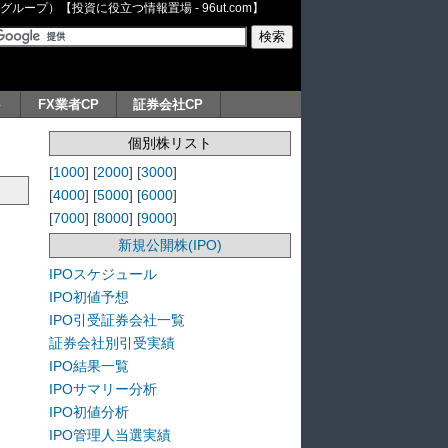
ープ）【投資に役立つ情報置場 - 96ut.com】
ト
FX業者CP
証券会社CP
個別株リスト
[
1000
] [
2000
] [
3000
]
[
4000
] [
5000
] [
6000
]
[
7000
] [
8000
] [
9000
]
新規公開株(IPO)
IPOスケジュール
IPO初値予想
IPO引受証券会社一覧
証券会社別引受実績
IPO結果一覧
IPOサマリー分析
IPO初値分析
IPO管理人当選実績