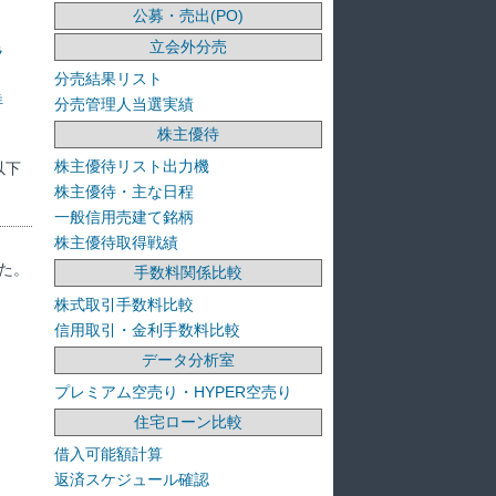
公募・売出(PO)
立会外分売
ラ
分売結果リスト
洋
分売管理人当選実績
株主優待
株主優待リスト出力機
以下
株主優待・主な日程
一般信用売建て銘柄
株主優待取得戦績
た。
手数料関係比較
株式取引手数料比較
信用取引・金利手数料比較
データ分析室
プレミアム空売り・HYPER空売り
住宅ローン比較
借入可能額計算
返済スケジュール確認