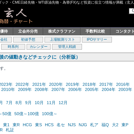
ク・CME日経先物・WTI原油先物・為替(FX)など投資に役立つ情報が満載（玄人グル
主優待
立会外分売
株式クラファン
手数料比較
コンタク
券会社
初値予想
上場観測リスト
IPOサマリー
時系列
カレンダー
管理人戦績
の後の値動きなどチェックに（分析版）
ます。
2023年
2022年
2021年
2020年
2019年
2018年
2017年
2016年
2010年
2009年
2008年
2007年
2006年
2005年
2004年
2003年
月
7月
8月
9月
10月
11月
12月
～50億
50億～100億
100億～
東1
東R
HCG
東S
HCS
名セ
NJS
NJG
札ア
福Q
大2
東P
R
札証