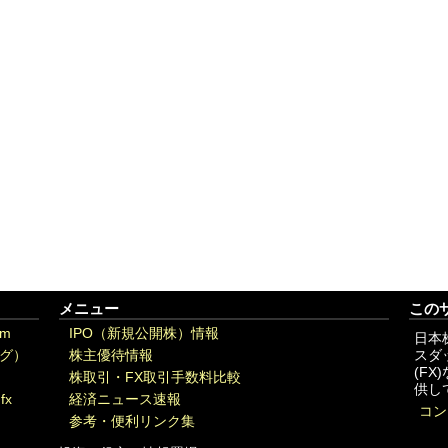
メニュー
この
om
IPO（新規公開株）情報
日本
グ）
株主優待情報
スダ
(F
株取引・FX取引手数料比較
供し
fx
経済ニュース速報
コン
参考・便利リンク集