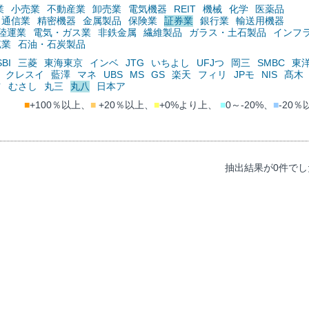
業
小売業
不動産業
卸売業
電気機器
REIT
機械
化学
医薬品
通信業
精密機器
金属製品
保険業
証券業
銀行業
輸送用機器
陸運業
電気・ガス業
非鉄金属
繊維製品
ガラス・土石製品
インフ
鉱業
石油・石炭製品
SBI
三菱
東海東京
インベ
JTG
いちよし
UFJつ
岡三
SMBC
東
クレスイ
藍澤
マネ
UBS
MS
GS
楽天
フィリ
JPモ
NIS
髙木
ツ
むさし
丸三
丸八
日本ア
■
+100％以上、
■
+20％以上、
■
+0%より上、
■
0～-20%、
■
-20％
抽出結果が0件でし