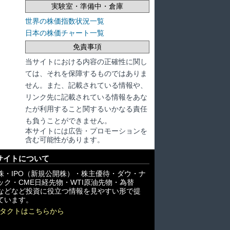
実験室・準備中・倉庫
世界の株価指数状況一覧
日本の株価チャート一覧
免責事項
当サイトにおける内容の正確性に関し
ては、それを保障するものではありま
せん。また、記載されている情報や、
リンク先に記載されている情報をあな
たが利用すること関するいかなる責任
も負うことができません。
本サイトには広告・プロモーションを
含む可能性があります。
サイトについて
株・IPO（新規公開株）・株主優待・ダウ・ナ
ック・CME日経先物・WTI原油先物・為替
X)などなど投資に役立つ情報を見やすい形で提
ています。
タクトはこちらから