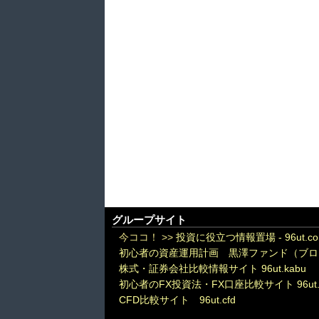
グループサイト
今ココ！ >>
投資に役立つ情報置場 - 96ut.c
初心者の資産運用計画 黒澤ファンド（ブロ
株式・証券会社比較情報サイト 96ut.kabu
初心者のFX投資法・FX口座比較サイト 96ut.
CFD比較サイト 96ut.cfd