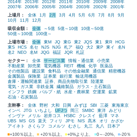
2014年
2013年
2012年
2011年
2010年
2009年
2008年
2007年
2006年
2005年
2004年
2003年
2002年
2001年
上場月：
全体
1月
2月
3月
4月
5月
6月
7月
8月
9月
10月
11月
12月
吸収金額：
全体
～5億
5億～10億
10億～50億
50億～100億
100億～
上場市場：
全体
東M
JQ
東G
東2
JQS
東1
東R
HCG
東S
HCS
名セ
NJS
NJG
札ア
福Q
大2
東P
東イ
名N
名2
NEO
名M
JQG
福証
JQR
札証
セクター：
全体
サービス業
情報・通信業
小売業
不動産業
卸売業
電気機器
REIT
機械
化学
医薬品
その他製品
建設業
食料品
その他金融業
通信業
精密機器
金属製品
保険業
証券業
銀行業
輸送用機器
倉庫・運輸関連業
証券、商品先物取引業
陸運業
電気・ガス業
非鉄金属
繊維製品
ガラス・土石製品
インフラ
鉄鋼
パルプ・紙
水産・農林業
空運業
鉱業
石油・石炭製品
主幹事：
全体
野村
大和
日興
みずほ
SBI
三菱
東海東京
インベ
JTG
いちよし
UFJつ
岡三
SMBC
東洋
みどり
インヴァ
メリル
岩井コス
HSBC
クレスイ
藍澤
マネ
UBS
MS
GS
楽天
フィリ
JPモ
NIS
髙木
オリ
かざか
アイネト
さくらフ
コメルツ
むさし
丸三
丸八
日本ア
■
+100％以上、
■
+20％以上、
■
+0%より上、
■
0～-20%、
■
-20％