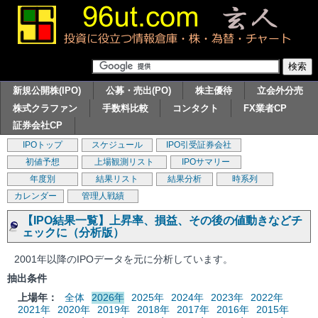
新規公開株(IPO)
公募・売出(PO)
株主優待
立会外分売
株式クラファン
手数料比較
コンタクト
FX業者CP
証券会社CP
IPOトップ
スケジュール
IPO引受証券会社
初値予想
上場観測リスト
IPOサマリー
年度別
結果リスト
結果分析
時系列
カレンダー
管理人戦績
【IPO結果一覧】上昇率、損益、その後の値動きなどチ
ェックに（分析版）
2001年以降のIPOデータを元に分析しています。
抽出条件
上場年：
全体
2026年
2025年
2024年
2023年
2022年
2021年
2020年
2019年
2018年
2017年
2016年
2015年