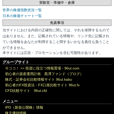
実験室・準備中・倉庫
世界の株価指数状況一覧
日本の株価チャート一覧
免責事項
当サイトにおける内容の正確性に関しては、それを保障するもので
はありません。また、記載されている情報や、リンク先に記載され
ている情報をあなたが利用すること関するいかなる責任も負うこと
ができません。
本サイトには広告・プロモーションを含む可能性があります。
グループサイト
今ココ！ >>
投資に役立つ情報置場 - 96ut.com
初心者の資産運用計画 黒澤ファンド（ブログ）
株式・証券会社比較情報サイト 96ut.kabu
初心者のFX投資法・FX口座比較サイト 96ut.fx
CFD比較サイト 96ut.cfd
メニュー
IPO（新規公開株）情報
株主優待情報