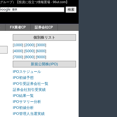
ープ）【投資に役立つ情報置場 - 96ut.com】
ト
FX業者CP
証券会社CP
個別株リスト
[
1000
] [
2000
] [
3000
]
[
4000
] [
5000
] [
6000
]
[
7000
] [
8000
] [
9000
]
新規公開株(IPO)
IPOスケジュール
IPO初値予想
IPO引受証券会社一覧
証券会社別引受実績
IPO結果一覧
IPOサマリー分析
IPO初値分析
IPO管理人当選実績