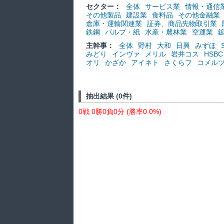
セクター：
全体
サービス業
情報・通信
その他製品
建設業
食料品
その他金融業
倉庫・運輸関連業
証券、商品先物取引業
鉄鋼
パルプ・紙
水産・農林業
空運業
主幹事：
全体
野村
大和
日興
みずほ
みどり
インヴァ
メリル
岩井コス
HSBC
オリ
かざか
アイネト
さくらフ
コメル
抽出結果 (0件)
0戦 0勝0負0分 (勝率0.0%)