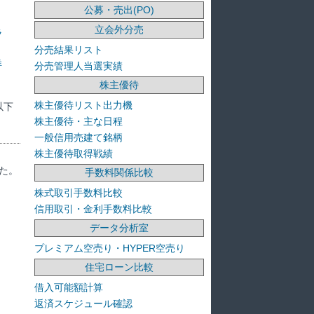
公募・売出(PO)
立会外分売
ラ
分売結果リスト
洋
分売管理人当選実績
株主優待
株主優待リスト出力機
以下
株主優待・主な日程
一般信用売建て銘柄
株主優待取得戦績
た。
手数料関係比較
株式取引手数料比較
信用取引・金利手数料比較
データ分析室
プレミアム空売り・HYPER空売り
住宅ローン比較
借入可能額計算
返済スケジュール確認