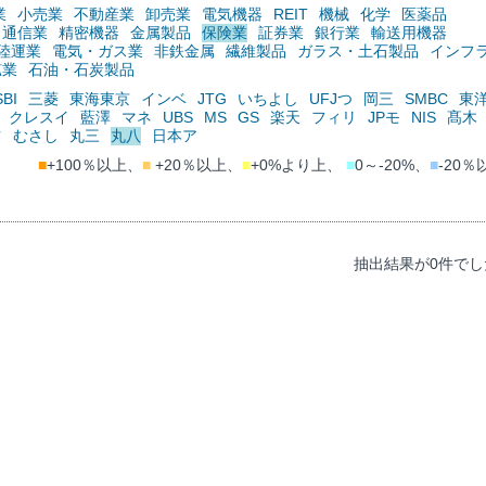
業
小売業
不動産業
卸売業
電気機器
REIT
機械
化学
医薬品
通信業
精密機器
金属製品
保険業
証券業
銀行業
輸送用機器
陸運業
電気・ガス業
非鉄金属
繊維製品
ガラス・土石製品
インフ
鉱業
石油・石炭製品
SBI
三菱
東海東京
インベ
JTG
いちよし
UFJつ
岡三
SMBC
東
クレスイ
藍澤
マネ
UBS
MS
GS
楽天
フィリ
JPモ
NIS
髙木
ツ
むさし
丸三
丸八
日本ア
■
+100％以上、
■
+20％以上、
■
+0%より上、
■
0～-20%、
■
-20％
抽出結果が0件でし