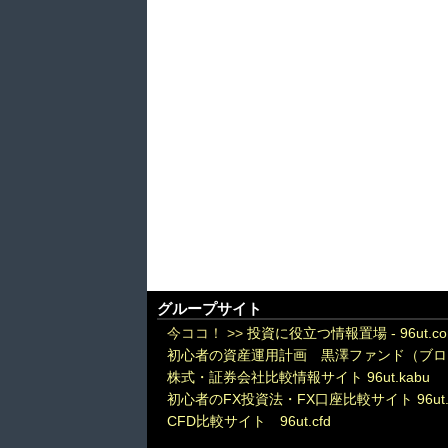
グループサイト
今ココ！ >>
投資に役立つ情報置場 - 96ut.c
初心者の資産運用計画 黒澤ファンド（ブロ
株式・証券会社比較情報サイト 96ut.kabu
初心者のFX投資法・FX口座比較サイト 96ut.
CFD比較サイト 96ut.cfd