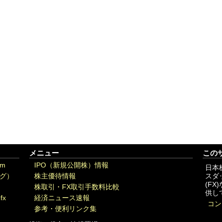
メニュー
この
om
IPO（新規公開株）情報
日本
グ）
株主優待情報
スダ
(F
株取引・FX取引手数料比較
供し
fx
経済ニュース速報
コン
参考・便利リンク集