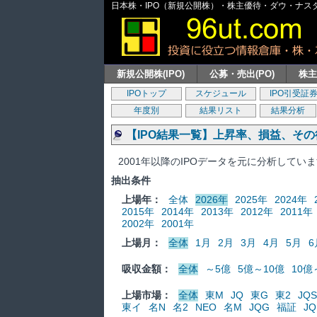
日本株・IPO（新規公開株）・株主優待・ダウ・ナスダッ
新規公開株(IPO)
公募・売出(PO)
株
IPOトップ
スケジュール
IPO引受証
年度別
結果リスト
結果分析
【IPO結果一覧】上昇率、損益、そ
2001年以降のIPOデータを元に分析してい
抽出条件
上場年：
全体
2026年
2025年
2024年
2015年
2014年
2013年
2012年
2011年
2002年
2001年
上場月：
全体
1月
2月
3月
4月
5月
6
吸収金額：
全体
～5億
5億～10億
10億
上場市場：
全体
東M
JQ
東G
東2
JQS
東イ
名N
名2
NEO
名M
JQG
福証
JQ