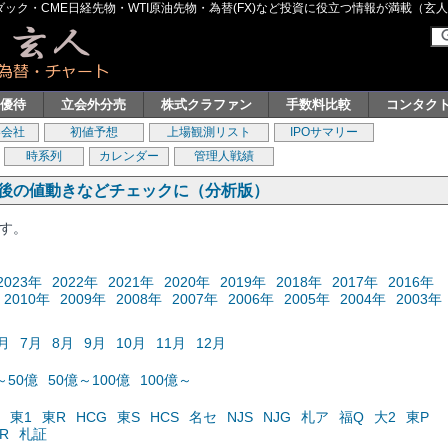
ク・CME日経先物・WTI原油先物・為替(FX)など投資に役立つ情報が満載（玄人グル
主優待
立会外分売
株式クラファン
手数料比較
コンタク
券会社
初値予想
上場観測リスト
IPOサマリー
時系列
カレンダー
管理人戦績
の後の値動きなどチェックに（分析版）
ます。
2023年
2022年
2021年
2020年
2019年
2018年
2017年
2016年
2010年
2009年
2008年
2007年
2006年
2005年
2004年
2003年
月
7月
8月
9月
10月
11月
12月
～50億
50億～100億
100億～
東1
東R
HCG
東S
HCS
名セ
NJS
NJG
札ア
福Q
大2
東P
R
札証