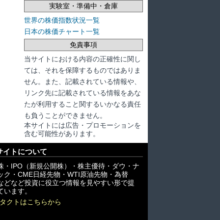
実験室・準備中・倉庫
世界の株価指数状況一覧
日本の株価チャート一覧
免責事項
当サイトにおける内容の正確性に関し
ては、それを保障するものではありま
せん。また、記載されている情報や、
リンク先に記載されている情報をあな
たが利用すること関するいかなる責任
も負うことができません。
本サイトには広告・プロモーションを
含む可能性があります。
サイトについて
株・IPO（新規公開株）・株主優待・ダウ・ナ
ック・CME日経先物・WTI原油先物・為替
X)などなど投資に役立つ情報を見やすい形で提
ています。
タクトはこちらから