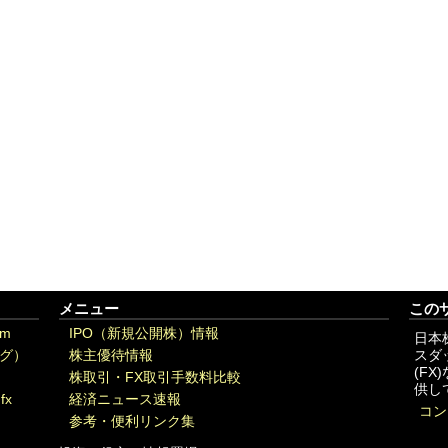
メニュー
この
om
IPO（新規公開株）情報
日本
グ）
株主優待情報
スダ
(F
株取引・FX取引手数料比較
供し
fx
経済ニュース速報
コン
参考・便利リンク集