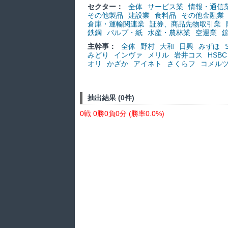
セクター：
全体
サービス業
情報・通信
その他製品
建設業
食料品
その他金融業
倉庫・運輸関連業
証券、商品先物取引業
鉄鋼
パルプ・紙
水産・農林業
空運業
主幹事：
全体
野村
大和
日興
みずほ
みどり
インヴァ
メリル
岩井コス
HSBC
オリ
かざか
アイネト
さくらフ
コメル
抽出結果 (0件)
0戦 0勝0負0分 (勝率0.0%)