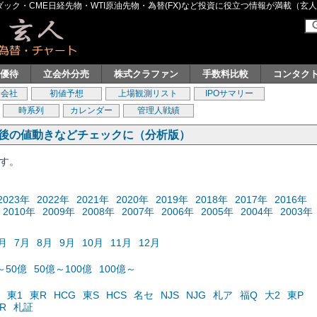
ク・CME日経先物・WTI原油先物・為替(FX)など投資に役立つ情報が満載（玄人グル
主優待
立会外分売
株式クラファン
手数料比較
コンタク
券会社
初値予想
上場観測リスト
IPOサマリー
時系列
カレンダー
管理人戦績
の後の値動きなどチェックに（分析版）
ます。
2023年
2022年
2021年
2020年
2019年
2018年
2017年
2016年
2010年
2009年
2008年
2007年
2006年
2005年
2004年
2003年
月
7月
8月
9月
10月
11月
12月
～50億
50億～100億
100億～
東1
東R
HCG
東S
HCS
名セ
NJS
NJG
札ア
福Q
大2
東P
R
札証