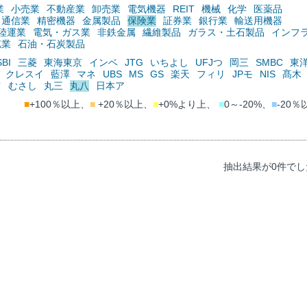
業
小売業
不動産業
卸売業
電気機器
REIT
機械
化学
医薬品
通信業
精密機器
金属製品
保険業
証券業
銀行業
輸送用機器
陸運業
電気・ガス業
非鉄金属
繊維製品
ガラス・土石製品
インフ
鉱業
石油・石炭製品
SBI
三菱
東海東京
インベ
JTG
いちよし
UFJつ
岡三
SMBC
東
クレスイ
藍澤
マネ
UBS
MS
GS
楽天
フィリ
JPモ
NIS
髙木
ツ
むさし
丸三
丸八
日本ア
■
+100％以上、
■
+20％以上、
■
+0%より上、
■
0～-20%、
■
-20％
抽出結果が0件でし