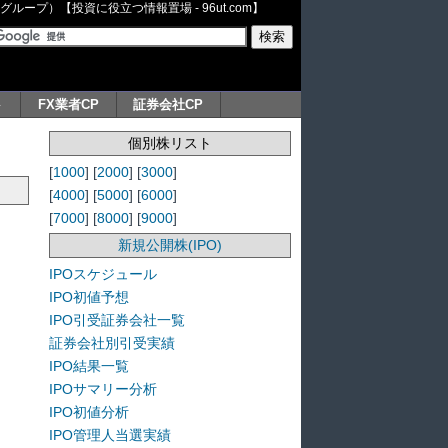
ープ）【投資に役立つ情報置場 - 96ut.com】
ト
FX業者CP
証券会社CP
個別株リスト
[
1000
] [
2000
] [
3000
]
[
4000
] [
5000
] [
6000
]
[
7000
] [
8000
] [
9000
]
新規公開株(IPO)
IPOスケジュール
IPO初値予想
IPO引受証券会社一覧
証券会社別引受実績
IPO結果一覧
IPOサマリー分析
IPO初値分析
IPO管理人当選実績