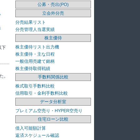
公募・売出(PO)
立会外分売
ラ
分売結果リスト
洋
分売管理人当選実績
株主優待
株主優待リスト出力機
以下
株主優待・主な日程
一般信用売建て銘柄
株主優待取得戦績
た。
手数料関係比較
株式取引手数料比較
信用取引・金利手数料比較
データ分析室
プレミアム空売り・HYPER空売り
住宅ローン比較
借入可能額計算
返済スケジュール確認