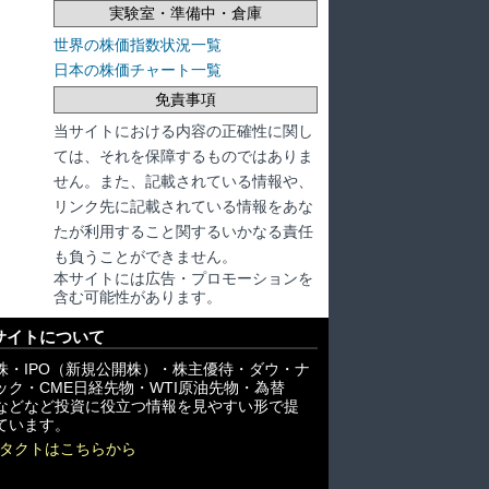
実験室・準備中・倉庫
世界の株価指数状況一覧
日本の株価チャート一覧
免責事項
当サイトにおける内容の正確性に関し
ては、それを保障するものではありま
せん。また、記載されている情報や、
リンク先に記載されている情報をあな
たが利用すること関するいかなる責任
も負うことができません。
本サイトには広告・プロモーションを
含む可能性があります。
サイトについて
株・IPO（新規公開株）・株主優待・ダウ・ナ
ック・CME日経先物・WTI原油先物・為替
X)などなど投資に役立つ情報を見やすい形で提
ています。
タクトはこちらから