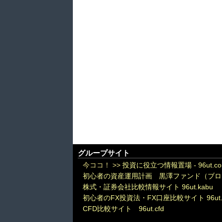
グループサイト
今ココ！ >>
投資に役立つ情報置場 - 96ut.c
初心者の資産運用計画 黒澤ファンド（ブロ
株式・証券会社比較情報サイト 96ut.kabu
初心者のFX投資法・FX口座比較サイト 96ut.
CFD比較サイト 96ut.cfd