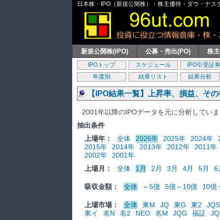
日本株・IPO（新規公開株）・株主優待・ダウ・ナスダッ
新規公開株(IPO)
公募・売出(PO)
株
IPOトップ
スケジュール
IPO引受証
年度別
結果リスト
結果分析
【IPO結果一覧】上昇率、損益、そ
2001年以降のIPOデータを元に分析してい
抽出条件
上場年：
全体
2026年
2025年
2024年
2015年
2014年
2013年
2012年
2011年
2002年
2001年
上場月：
全体
1月
2月
3月
4月
5月
6
吸収金額：
全体
～5億
5億～10億
10億
上場市場：
全体
東M
JQ
東G
東2
JQS
東イ
名N
名2
NEO
名M
JQG
福証
JQ