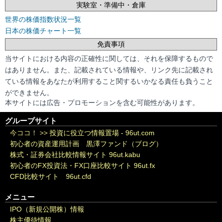
実験室・準備中・倉庫
世界の株価指数状況一覧
日本の株価チャート一覧
免責事項
当サイトにおける内容の正確性に関しては、それを保障するもので
はありません。また、記載されている情報や、リンク先に記載され
ている情報をあなたが利用すること関するいかなる責任も負うこと
ができません。
本サイトには広告・プロモーションを含む可能性があります。
グループサイト
今ココ！ >>
投資に役立つ情報置場 - 96ut.com
初心者の資産運用計画 黒澤ファンド（ブログ）
株式・証券会社比較情報サイト 96ut.kabu
初心者のFX投資法・FX口座比較サイト 96ut.fx
CFD比較サイト 96ut.cfd
メニュー
IPO（新規公開株）情報
株主優待情報