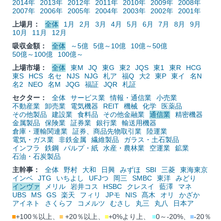
2014年
2013年
2012年
2011年
2010年
2009年
2008年
2007年
2006年
2005年
2004年
2003年
2002年
2001年
上場月：
全体
1月
2月
3月
4月
5月
6月
7月
8月
9月
10月
11月
12月
吸収金額：
全体
～5億
5億～10億
10億～50億
50億～100億
100億～
上場市場：
全体
東M
JQ
東G
東2
JQS
東1
東R
HCG
東S
HCS
名セ
NJS
NJG
札ア
福Q
大2
東P
東イ
名N
名2
NEO
名M
JQG
福証
JQR
札証
セクター：
全体
サービス業
情報・通信業
小売業
不動産業
卸売業
電気機器
REIT
機械
化学
医薬品
その他製品
建設業
食料品
その他金融業
通信業
精密機器
金属製品
保険業
証券業
銀行業
輸送用機器
倉庫・運輸関連業
証券、商品先物取引業
陸運業
電気・ガス業
非鉄金属
繊維製品
ガラス・土石製品
インフラ
鉄鋼
パルプ・紙
水産・農林業
空運業
鉱業
石油・石炭製品
主幹事：
全体
野村
大和
日興
みずほ
SBI
三菱
東海東京
インベ
JTG
いちよし
UFJつ
岡三
SMBC
東洋
みどり
インヴァ
メリル
岩井コス
HSBC
クレスイ
藍澤
マネ
UBS
MS
GS
楽天
フィリ
JPモ
NIS
髙木
オリ
かざか
アイネト
さくらフ
コメルツ
むさし
丸三
丸八
日本ア
■
+100％以上、
■
+20％以上、
■
+0%より上、
■
0～-20%、
■
-20％