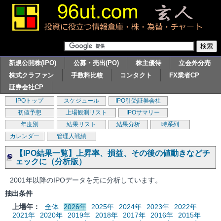
新規公開株(IPO)
公募・売出(PO)
株主優待
立会外分売
株式クラファン
手数料比較
コンタクト
FX業者CP
証券会社CP
IPOトップ
スケジュール
IPO引受証券会社
初値予想
上場観測リスト
IPOサマリー
年度別
結果リスト
結果分析
時系列
カレンダー
管理人戦績
【IPO結果一覧】上昇率、損益、その後の値動きなどチ
ェックに（分析版）
2001年以降のIPOデータを元に分析しています。
抽出条件
上場年：
全体
2026年
2025年
2024年
2023年
2022年
2021年
2020年
2019年
2018年
2017年
2016年
2015年