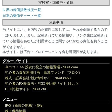
実験室・準備中・倉庫
世界の株価指数状況一覧
日本の株価チャート一覧
免責事項
当サイトにおける内容の正確性に関しては、それを保障するもので
はありません。また、記載されている情報や、リンク先に記載され
ている情報をあなたが利用すること関するいかなる責任も負うこと
ができません。
本サイトには広告・プロモーションを含む可能性があります。
グループサイト
今ココ！ >>
投資に役立つ情報置場 - 96ut.com
初心者の資産運用計画 黒澤ファンド（ブログ）
株式・証券会社比較情報サイト 96ut.kabu
初心者のFX投資法・FX口座比較サイト 96ut.fx
CFD比較サイト 96ut.cfd
メニュー
IPO（新規公開株）情報
株主優待情報