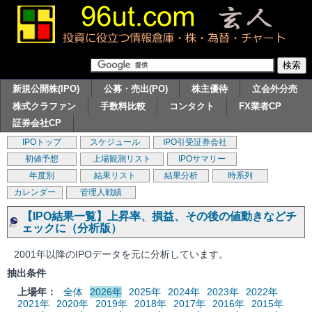
新規公開株(IPO)
公募・売出(PO)
株主優待
立会外分売
株式クラファン
手数料比較
コンタクト
FX業者CP
証券会社CP
IPOトップ
スケジュール
IPO引受証券会社
初値予想
上場観測リスト
IPOサマリー
年度別
結果リスト
結果分析
時系列
カレンダー
管理人戦績
【IPO結果一覧】上昇率、損益、その後の値動きなどチ
ェックに（分析版）
2001年以降のIPOデータを元に分析しています。
抽出条件
上場年：
全体
2026年
2025年
2024年
2023年
2022年
2021年
2020年
2019年
2018年
2017年
2016年
2015年