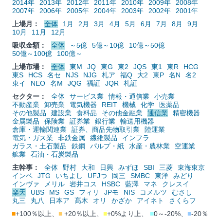
2014年
2013年
2012年
2011年
2010年
2009年
2008年
2007年
2006年
2005年
2004年
2003年
2002年
2001年
上場月：
全体
1月
2月
3月
4月
5月
6月
7月
8月
9月
10月
11月
12月
吸収金額：
全体
～5億
5億～10億
10億～50億
50億～100億
100億～
上場市場：
全体
東M
JQ
東G
東2
JQS
東1
東R
HCG
東S
HCS
名セ
NJS
NJG
札ア
福Q
大2
東P
名N
名2
東イ
NEO
名M
JQG
福証
JQR
札証
セクター：
全体
サービス業
情報・通信業
小売業
不動産業
卸売業
電気機器
REIT
機械
化学
医薬品
その他製品
建設業
食料品
その他金融業
通信業
精密機器
金属製品
保険業
証券業
銀行業
輸送用機器
倉庫・運輸関連業
証券、商品先物取引業
陸運業
電気・ガス業
非鉄金属
繊維製品
インフラ
ガラス・土石製品
鉄鋼
パルプ・紙
水産・農林業
空運業
鉱業
石油・石炭製品
主幹事：
全体
野村
大和
日興
みずほ
SBI
三菱
東海東京
インベ
JTG
いちよし
UFJつ
岡三
SMBC
東洋
みどり
インヴァ
メリル
岩井コス
HSBC
藍澤
マネ
クレスイ
楽天
UBS
MS
GS
フィリ
JPモ
NIS
コメルツ
むさし
丸三
丸八
日本ア
髙木
オリ
かざか
アイネト
さくらフ
■
+100％以上、
■
+20％以上、
■
+0%より上、
■
0～-20%、
■
-20％