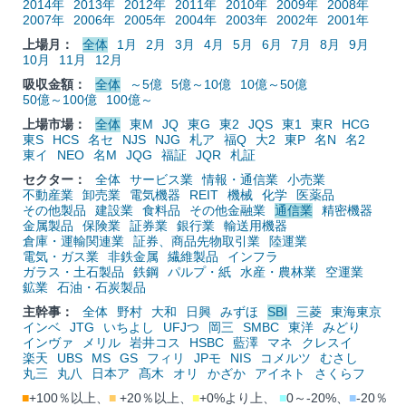
2014年
2013年
2012年
2011年
2010年
2009年
2008年
2007年
2006年
2005年
2004年
2003年
2002年
2001年
上場月：
全体
1月
2月
3月
4月
5月
6月
7月
8月
9月
10月
11月
12月
吸収金額：
全体
～5億
5億～10億
10億～50億
50億～100億
100億～
上場市場：
全体
東M
JQ
東G
東2
JQS
東1
東R
HCG
東S
HCS
名セ
NJS
NJG
札ア
福Q
大2
東P
名N
名2
東イ
NEO
名M
JQG
福証
JQR
札証
セクター：
全体
サービス業
情報・通信業
小売業
不動産業
卸売業
電気機器
REIT
機械
化学
医薬品
その他製品
建設業
食料品
その他金融業
通信業
精密機器
金属製品
保険業
証券業
銀行業
輸送用機器
倉庫・運輸関連業
証券、商品先物取引業
陸運業
電気・ガス業
非鉄金属
繊維製品
インフラ
ガラス・土石製品
鉄鋼
パルプ・紙
水産・農林業
空運業
鉱業
石油・石炭製品
主幹事：
全体
野村
大和
日興
みずほ
SBI
三菱
東海東京
インベ
JTG
いちよし
UFJつ
岡三
SMBC
東洋
みどり
インヴァ
メリル
岩井コス
HSBC
藍澤
マネ
クレスイ
楽天
UBS
MS
GS
フィリ
JPモ
NIS
コメルツ
むさし
丸三
丸八
日本ア
髙木
オリ
かざか
アイネト
さくらフ
■
+100％以上、
■
+20％以上、
■
+0%より上、
■
0～-20%、
■
-20％