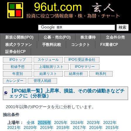
新規公開株(IPO)
公募・売出(PO)
株主優待
立会外分売
株式クラファン
手数料比較
コンタクト
FX業者CP
証券会社CP
IPOトップ
スケジュール
IPO引受証券会社
初値予想
上場観測リスト
IPOサマリー
年度別
結果リスト
結果分析
時系列
カレンダー
管理人戦績
【IPO結果一覧】上昇率、損益、その後の値動きなどチ
ェックに（分析版）
2001年以降のIPOデータを元に分析しています。
抽出条件
上場年：
全体
2026年
2025年
2024年
2023年
2022年
2021年
2020年
2019年
2018年
2017年
2016年
2015年