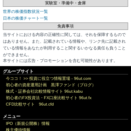
実験室・準備中・倉庫
世界の株価指数状況一覧
日本の株価チャート一覧
免責事項
当サイトにおける内容の正確性に関しては、それを保障するもので
はありません。また、記載されている情報や、リンク先に記載され
ている情報をあなたが利用すること関するいかなる責任も負うこと
ができません。
本サイトには広告・プロモーションを含む可能性があります。
グループサイト
今ココ！ >>
投資に役立つ情報置場 - 96ut.com
初心者の資産運用計画 黒澤ファンド（ブログ）
株式・証券会社比較情報サイト 96ut.kabu
初心者のFX投資法・FX口座比較サイト 96ut.fx
CFD比較サイト 96ut.cfd
メニュー
IPO（新規公開株）情報
株主優待情報