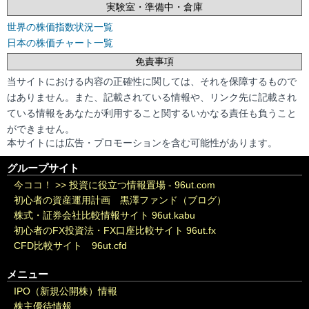
実験室・準備中・倉庫
世界の株価指数状況一覧
日本の株価チャート一覧
免責事項
当サイトにおける内容の正確性に関しては、それを保障するもので
はありません。また、記載されている情報や、リンク先に記載され
ている情報をあなたが利用すること関するいかなる責任も負うこと
ができません。
本サイトには広告・プロモーションを含む可能性があります。
グループサイト
今ココ！ >>
投資に役立つ情報置場 - 96ut.com
初心者の資産運用計画 黒澤ファンド（ブログ）
株式・証券会社比較情報サイト 96ut.kabu
初心者のFX投資法・FX口座比較サイト 96ut.fx
CFD比較サイト 96ut.cfd
メニュー
IPO（新規公開株）情報
株主優待情報