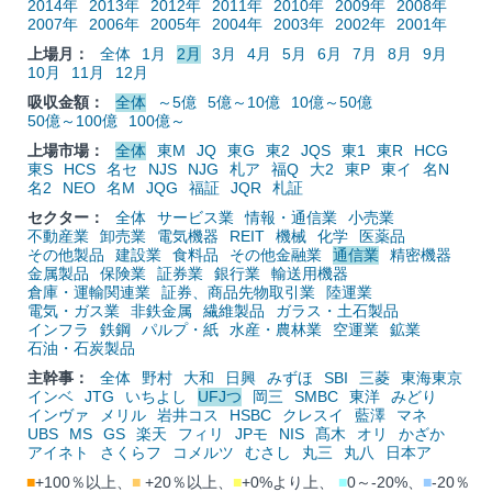
2014年
2013年
2012年
2011年
2010年
2009年
2008年
2007年
2006年
2005年
2004年
2003年
2002年
2001年
上場月：
全体
1月
2月
3月
4月
5月
6月
7月
8月
9月
10月
11月
12月
吸収金額：
全体
～5億
5億～10億
10億～50億
50億～100億
100億～
上場市場：
全体
東M
JQ
東G
東2
JQS
東1
東R
HCG
東S
HCS
名セ
NJS
NJG
札ア
福Q
大2
東P
東イ
名N
名2
NEO
名M
JQG
福証
JQR
札証
セクター：
全体
サービス業
情報・通信業
小売業
不動産業
卸売業
電気機器
REIT
機械
化学
医薬品
その他製品
建設業
食料品
その他金融業
通信業
精密機器
金属製品
保険業
証券業
銀行業
輸送用機器
倉庫・運輸関連業
証券、商品先物取引業
陸運業
電気・ガス業
非鉄金属
繊維製品
ガラス・土石製品
インフラ
鉄鋼
パルプ・紙
水産・農林業
空運業
鉱業
石油・石炭製品
主幹事：
全体
野村
大和
日興
みずほ
SBI
三菱
東海東京
インベ
JTG
いちよし
UFJつ
岡三
SMBC
東洋
みどり
インヴァ
メリル
岩井コス
HSBC
クレスイ
藍澤
マネ
UBS
MS
GS
楽天
フィリ
JPモ
NIS
髙木
オリ
かざか
アイネト
さくらフ
コメルツ
むさし
丸三
丸八
日本ア
■
+100％以上、
■
+20％以上、
■
+0%より上、
■
0～-20%、
■
-20％