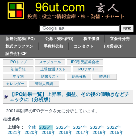
新規公開株(IPO)
公募・売出(PO)
株主優待
立会外分売
株式クラファン
手数料比較
コンタクト
FX業者CP
証券会社CP
IPOトップ
スケジュール
IPO引受証券会社
初値予想
上場観測リスト
IPOサマリー
年度別
結果リスト
結果分析
時系列
カレンダー
管理人戦績
【IPO結果一覧】上昇率、損益、その後の値動きなどチ
ェックに（分析版）
2001年以降のIPOデータを元に分析しています。
抽出条件
上場年：
全体
2026年
2025年
2024年
2023年
2022年
2021年
2020年
2019年
2018年
2017年
2016年
2015年