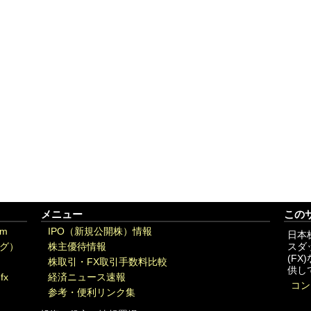
メニュー
この
om
IPO（新規公開株）情報
日本
グ）
株主優待情報
スダ
(F
株取引・FX取引手数料比較
供し
fx
経済ニュース速報
コン
参考・便利リンク集