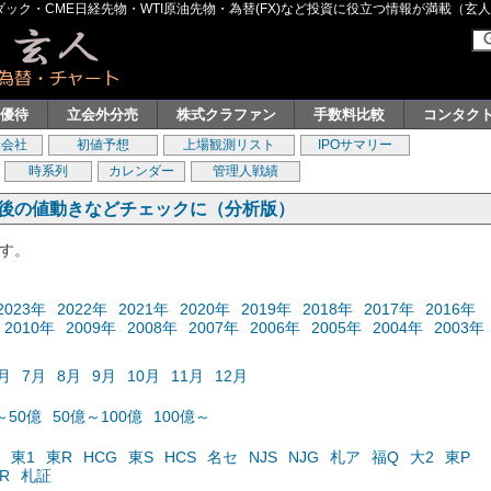
ク・CME日経先物・WTI原油先物・為替(FX)など投資に役立つ情報が満載（玄人グル
主優待
立会外分売
株式クラファン
手数料比較
コンタク
券会社
初値予想
上場観測リスト
IPOサマリー
時系列
カレンダー
管理人戦績
の後の値動きなどチェックに（分析版）
ます。
2023年
2022年
2021年
2020年
2019年
2018年
2017年
2016年
2010年
2009年
2008年
2007年
2006年
2005年
2004年
2003年
月
7月
8月
9月
10月
11月
12月
～50億
50億～100億
100億～
東1
東R
HCG
東S
HCS
名セ
NJS
NJG
札ア
福Q
大2
東P
R
札証