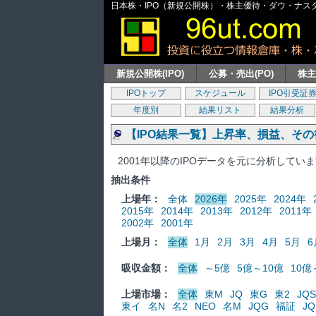
日本株・IPO（新規公開株）・株主優待・ダウ・ナスダッ
新規公開株(IPO)
公募・売出(PO)
株
IPOトップ
スケジュール
IPO引受証
年度別
結果リスト
結果分析
【IPO結果一覧】上昇率、損益、そ
2001年以降のIPOデータを元に分析してい
抽出条件
上場年：
全体
2026年
2025年
2024年
2015年
2014年
2013年
2012年
2011年
2002年
2001年
上場月：
全体
1月
2月
3月
4月
5月
6
吸収金額：
全体
～5億
5億～10億
10億
上場市場：
全体
東M
JQ
東G
東2
JQS
東イ
名N
名2
NEO
名M
JQG
福証
JQ