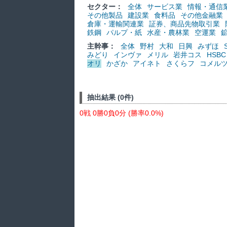
セクター：
全体
サービス業
情報・通信
その他製品
建設業
食料品
その他金融業
倉庫・運輸関連業
証券、商品先物取引業
鉄鋼
パルプ・紙
水産・農林業
空運業
主幹事：
全体
野村
大和
日興
みずほ
みどり
インヴァ
メリル
岩井コス
HSBC
オリ
かざか
アイネト
さくらフ
コメル
抽出結果 (0件)
0戦 0勝0負0分 (勝率0.0%)