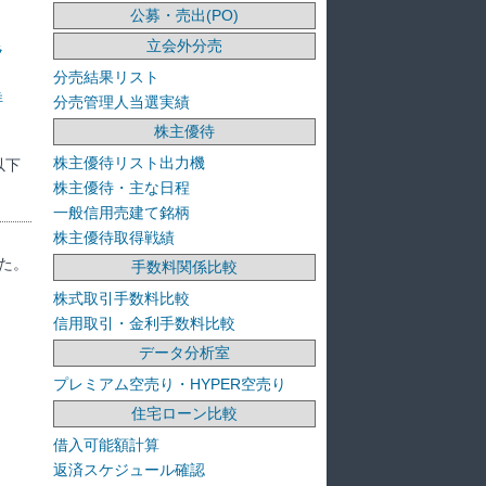
公募・売出(PO)
立会外分売
ラ
分売結果リスト
洋
分売管理人当選実績
株主優待
株主優待リスト出力機
以下
株主優待・主な日程
一般信用売建て銘柄
株主優待取得戦績
た。
手数料関係比較
株式取引手数料比較
信用取引・金利手数料比較
データ分析室
プレミアム空売り・HYPER空売り
住宅ローン比較
借入可能額計算
返済スケジュール確認