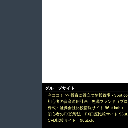
グループサイト
今ココ！ >>
投資に役立つ情報置場 - 96ut.c
初心者の資産運用計画 黒澤ファンド（ブロ
株式・証券会社比較情報サイト 96ut.kabu
初心者のFX投資法・FX口座比較サイト 96ut.
CFD比較サイト 96ut.cfd