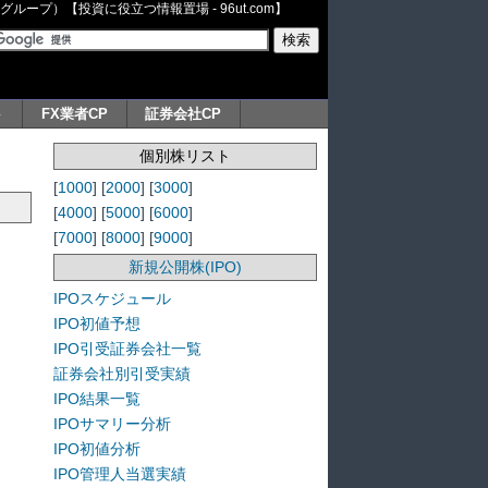
ープ）【投資に役立つ情報置場 - 96ut.com】
ト
FX業者CP
証券会社CP
個別株リスト
[
1000
] [
2000
] [
3000
]
[
4000
] [
5000
] [
6000
]
[
7000
] [
8000
] [
9000
]
新規公開株(IPO)
IPOスケジュール
IPO初値予想
IPO引受証券会社一覧
証券会社別引受実績
IPO結果一覧
IPOサマリー分析
IPO初値分析
IPO管理人当選実績