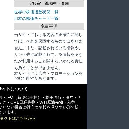
実験室・準備中・倉庫
世界の株価指数状況一覧
日本の株価チャート一覧
免責事項
当サイトにおける内容の正確性に関し
ては、それを保障するものではありま
せん。また、記載されている情報や、
リンク先に記載されている情報をあな
たが利用すること関するいかなる責任
も負うことができません。
本サイトには広告・プロモーションを
含む可能性があります。
サイトについて
株・IPO（新規公開株）・株主優待・ダウ・ナ
ック・CME日経先物・WTI原油先物・為替
X)などなど投資に役立つ情報を見やすい形で提
ています。
タクトはこちらから