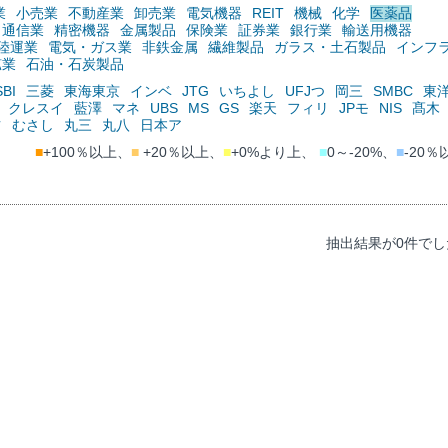
業
小売業
不動産業
卸売業
電気機器
REIT
機械
化学
医薬品
通信業
精密機器
金属製品
保険業
証券業
銀行業
輸送用機器
陸運業
電気・ガス業
非鉄金属
繊維製品
ガラス・土石製品
インフ
鉱業
石油・石炭製品
SBI
三菱
東海東京
インベ
JTG
いちよし
UFJつ
岡三
SMBC
東
クレスイ
藍澤
マネ
UBS
MS
GS
楽天
フィリ
JPモ
NIS
髙木
ツ
むさし
丸三
丸八
日本ア
■
+100％以上、
■
+20％以上、
■
+0%より上、
■
0～-20%、
■
-20％
抽出結果が0件でし