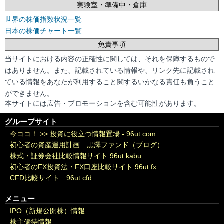
実験室・準備中・倉庫
世界の株価指数状況一覧
日本の株価チャート一覧
免責事項
当サイトにおける内容の正確性に関しては、それを保障するもので
はありません。また、記載されている情報や、リンク先に記載され
ている情報をあなたが利用すること関するいかなる責任も負うこと
ができません。
本サイトには広告・プロモーションを含む可能性があります。
グループサイト
今ココ！ >>
投資に役立つ情報置場 - 96ut.com
初心者の資産運用計画 黒澤ファンド（ブログ）
株式・証券会社比較情報サイト 96ut.kabu
初心者のFX投資法・FX口座比較サイト 96ut.fx
CFD比較サイト 96ut.cfd
メニュー
IPO（新規公開株）情報
株主優待情報