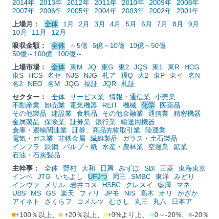
2014年
2013年
2012年
2011年
2010年
2009年
2008年
2007年
2006年
2005年
2004年
2003年
2002年
2001年
上場月：
全体
1月
2月
3月
4月
5月
6月
7月
8月
9月
10月
11月
12月
吸収金額：
全体
～5億
5億～10億
10億～50億
50億～100億
100億～
上場市場：
全体
東M
JQ
東G
東2
JQS
東1
東R
HCG
東S
HCS
名セ
NJS
NJG
札ア
福Q
大2
東P
東イ
名N
名2
NEO
名M
JQG
福証
JQR
札証
セクター：
全体
サービス業
情報・通信業
小売業
不動産業
卸売業
電気機器
REIT
機械
化学
医薬品
その他製品
建設業
食料品
その他金融業
通信業
精密機器
金属製品
保険業
証券業
銀行業
輸送用機器
倉庫・運輸関連業
証券、商品先物取引業
陸運業
電気・ガス業
非鉄金属
繊維製品
ガラス・土石製品
インフラ
鉄鋼
パルプ・紙
水産・農林業
空運業
鉱業
石油・石炭製品
主幹事：
全体
野村
大和
日興
みずほ
SBI
三菱
東海東京
インベ
JTG
いちよし
UFJつ
岡三
SMBC
東洋
みどり
インヴァ
メリル
岩井コス
HSBC
クレスイ
藍澤
マネ
UBS
MS
GS
楽天
フィリ
JPモ
NIS
髙木
オリ
かざか
アイネト
さくらフ
コメルツ
むさし
丸三
丸八
日本ア
■
+100％以上、
■
+20％以上、
■
+0%より上、
■
0～-20%、
■
-20％