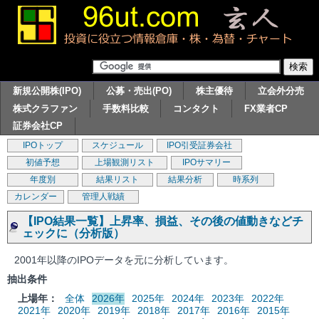
新規公開株(IPO)
公募・売出(PO)
株主優待
立会外分売
株式クラファン
手数料比較
コンタクト
FX業者CP
証券会社CP
IPOトップ
スケジュール
IPO引受証券会社
初値予想
上場観測リスト
IPOサマリー
年度別
結果リスト
結果分析
時系列
カレンダー
管理人戦績
【IPO結果一覧】上昇率、損益、その後の値動きなどチ
ェックに（分析版）
2001年以降のIPOデータを元に分析しています。
抽出条件
上場年：
全体
2026年
2025年
2024年
2023年
2022年
2021年
2020年
2019年
2018年
2017年
2016年
2015年