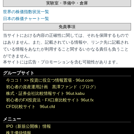
実験室・準備中・倉庫
世界の株価指数状況一覧
日本の株価チャート一覧
免責事項
当サイトにおける内容の正確性に関しては、それを保障するもので
はありません。また、記載されている情報や、リンク先に記載され
ている情報をあなたが利用すること関するいかなる責任も負うこと
ができません。
本サイトには広告・プロモーションを含む可能性があります。
グループサイト
今ココ！ >>
投資に役立つ情報置場 - 96ut.com
初心者の資産運用計画 黒澤ファンド（ブログ）
株式・証券会社比較情報サイト 96ut.kabu
初心者のFX投資法・FX口座比較サイト 96ut.fx
CFD比較サイト 96ut.cfd
メニュー
IPO（新規公開株）情報
株主優待情報