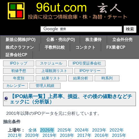
新規公開株(IPO)
公募・売出(PO)
株主優待
立会外分売
株式クラファン
手数料比較
コンタクト
FX業者CP
証券会社CP
IPOトップ
スケジュール
IPO引受証券会社
初値予想
上場観測リスト
IPOサマリー
年度別
結果リスト
結果分析
時系列
カレンダー
管理人戦績
【IPO結果一覧】上昇率、損益、その後の値動きなどチ
ェックに（分析版）
2001年以降のIPOデータを元に分析しています。
抽出条件
上場年：
全体
2026年
2025年
2024年
2023年
2022年
2021年
2020年
2019年
2018年
2017年
2016年
2015年