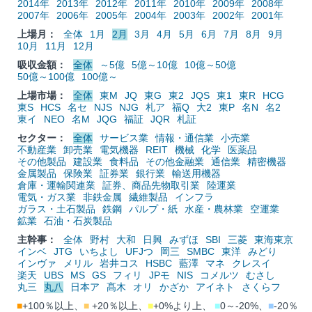
2014年
2013年
2012年
2011年
2010年
2009年
2008年
2007年
2006年
2005年
2004年
2003年
2002年
2001年
上場月：
全体
1月
2月
3月
4月
5月
6月
7月
8月
9月
10月
11月
12月
吸収金額：
全体
～5億
5億～10億
10億～50億
50億～100億
100億～
上場市場：
全体
東M
JQ
東G
東2
JQS
東1
東R
HCG
東S
HCS
名セ
NJS
NJG
札ア
福Q
大2
東P
名N
名2
東イ
NEO
名M
JQG
福証
JQR
札証
セクター：
全体
サービス業
情報・通信業
小売業
不動産業
卸売業
電気機器
REIT
機械
化学
医薬品
その他製品
建設業
食料品
その他金融業
通信業
精密機器
金属製品
保険業
証券業
銀行業
輸送用機器
倉庫・運輸関連業
証券、商品先物取引業
陸運業
電気・ガス業
非鉄金属
繊維製品
インフラ
ガラス・土石製品
鉄鋼
パルプ・紙
水産・農林業
空運業
鉱業
石油・石炭製品
主幹事：
全体
野村
大和
日興
みずほ
SBI
三菱
東海東京
インベ
JTG
いちよし
UFJつ
岡三
SMBC
東洋
みどり
インヴァ
メリル
岩井コス
HSBC
藍澤
マネ
クレスイ
楽天
UBS
MS
GS
フィリ
JPモ
NIS
コメルツ
むさし
丸三
丸八
日本ア
髙木
オリ
かざか
アイネト
さくらフ
■
+100％以上、
■
+20％以上、
■
+0%より上、
■
0～-20%、
■
-20％