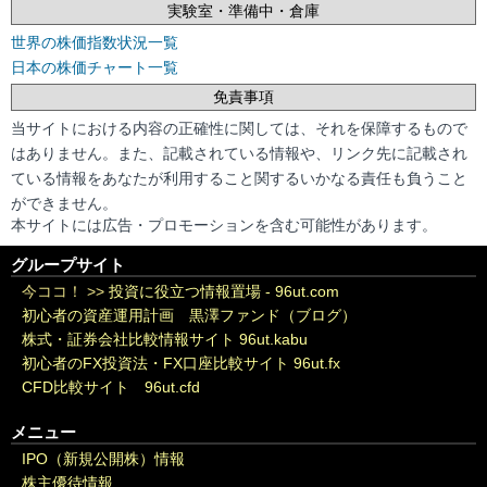
実験室・準備中・倉庫
世界の株価指数状況一覧
日本の株価チャート一覧
免責事項
当サイトにおける内容の正確性に関しては、それを保障するもので
はありません。また、記載されている情報や、リンク先に記載され
ている情報をあなたが利用すること関するいかなる責任も負うこと
ができません。
本サイトには広告・プロモーションを含む可能性があります。
グループサイト
今ココ！ >>
投資に役立つ情報置場 - 96ut.com
初心者の資産運用計画 黒澤ファンド（ブログ）
株式・証券会社比較情報サイト 96ut.kabu
初心者のFX投資法・FX口座比較サイト 96ut.fx
CFD比較サイト 96ut.cfd
メニュー
IPO（新規公開株）情報
株主優待情報