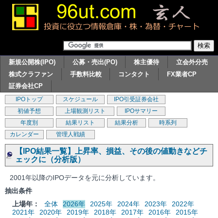
新規公開株(IPO)
公募・売出(PO)
株主優待
立会外分売
株式クラファン
手数料比較
コンタクト
FX業者CP
証券会社CP
IPOトップ
スケジュール
IPO引受証券会社
初値予想
上場観測リスト
IPOサマリー
年度別
結果リスト
結果分析
時系列
カレンダー
管理人戦績
【IPO結果一覧】上昇率、損益、その後の値動きなどチ
ェックに（分析版）
2001年以降のIPOデータを元に分析しています。
抽出条件
上場年：
全体
2026年
2025年
2024年
2023年
2022年
2021年
2020年
2019年
2018年
2017年
2016年
2015年