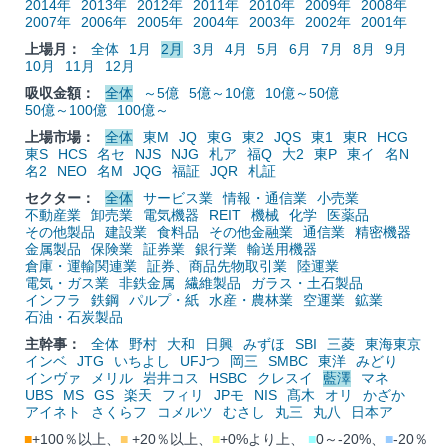
2014年
2013年
2012年
2011年
2010年
2009年
2008年
2007年
2006年
2005年
2004年
2003年
2002年
2001年
上場月：
全体
1月
2月
3月
4月
5月
6月
7月
8月
9月
10月
11月
12月
吸収金額：
全体
～5億
5億～10億
10億～50億
50億～100億
100億～
上場市場：
全体
東M
JQ
東G
東2
JQS
東1
東R
HCG
東S
HCS
名セ
NJS
NJG
札ア
福Q
大2
東P
東イ
名N
名2
NEO
名M
JQG
福証
JQR
札証
セクター：
全体
サービス業
情報・通信業
小売業
不動産業
卸売業
電気機器
REIT
機械
化学
医薬品
その他製品
建設業
食料品
その他金融業
通信業
精密機器
金属製品
保険業
証券業
銀行業
輸送用機器
倉庫・運輸関連業
証券、商品先物取引業
陸運業
電気・ガス業
非鉄金属
繊維製品
ガラス・土石製品
インフラ
鉄鋼
パルプ・紙
水産・農林業
空運業
鉱業
石油・石炭製品
主幹事：
全体
野村
大和
日興
みずほ
SBI
三菱
東海東京
インベ
JTG
いちよし
UFJつ
岡三
SMBC
東洋
みどり
インヴァ
メリル
岩井コス
HSBC
クレスイ
藍澤
マネ
UBS
MS
GS
楽天
フィリ
JPモ
NIS
髙木
オリ
かざか
アイネト
さくらフ
コメルツ
むさし
丸三
丸八
日本ア
■
+100％以上、
■
+20％以上、
■
+0%より上、
■
0～-20%、
■
-20％