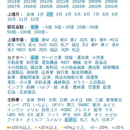
2014年
2013年
2012年
2011年
2010年
2009年
2008年
2007年
2006年
2005年
2004年
2003年
2002年
2001年
上場月：
全体
1月
2月
3月
4月
5月
6月
7月
8月
9月
10月
11月
12月
吸収金額：
全体
～5億
5億～10億
10億～50億
50億～100億
100億～
上場市場：
全体
東M
JQ
東G
東2
JQS
東1
東R
HCG
東S
HCS
名セ
NJS
NJG
札ア
福Q
大2
東P
東イ
名N
名2
NEO
名M
JQG
福証
JQR
札証
セクター：
全体
サービス業
情報・通信業
小売業
不動産業
卸売業
電気機器
REIT
機械
化学
医薬品
その他製品
建設業
食料品
その他金融業
通信業
精密機器
金属製品
保険業
証券業
銀行業
輸送用機器
倉庫・運輸関連業
証券、商品先物取引業
陸運業
電気・ガス業
非鉄金属
繊維製品
ガラス・土石製品
インフラ
鉄鋼
パルプ・紙
水産・農林業
空運業
鉱業
石油・石炭製品
主幹事：
全体
野村
大和
日興
みずほ
SBI
三菱
東海東京
インベ
JTG
いちよし
UFJつ
岡三
SMBC
東洋
みどり
インヴァ
メリル
岩井コス
HSBC
クレスイ
藍澤
マネ
UBS
MS
GS
楽天
フィリ
JPモ
NIS
髙木
オリ
かざか
アイネト
さくらフ
コメルツ
むさし
丸三
丸八
日本ア
■
+100％以上、
■
+20％以上、
■
+0%より上、
■
0～-20%、
■
-20％