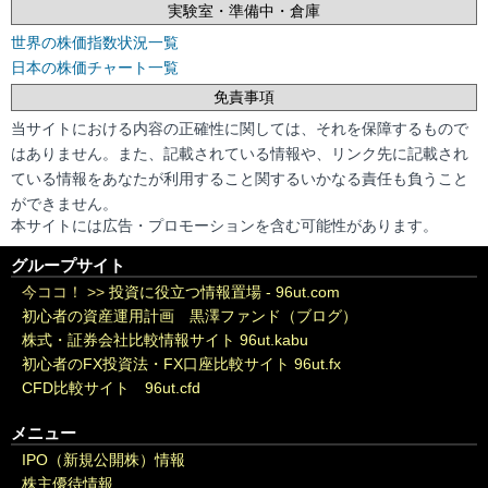
実験室・準備中・倉庫
世界の株価指数状況一覧
日本の株価チャート一覧
免責事項
当サイトにおける内容の正確性に関しては、それを保障するもので
はありません。また、記載されている情報や、リンク先に記載され
ている情報をあなたが利用すること関するいかなる責任も負うこと
ができません。
本サイトには広告・プロモーションを含む可能性があります。
グループサイト
今ココ！ >>
投資に役立つ情報置場 - 96ut.com
初心者の資産運用計画 黒澤ファンド（ブログ）
株式・証券会社比較情報サイト 96ut.kabu
初心者のFX投資法・FX口座比較サイト 96ut.fx
CFD比較サイト 96ut.cfd
メニュー
IPO（新規公開株）情報
株主優待情報