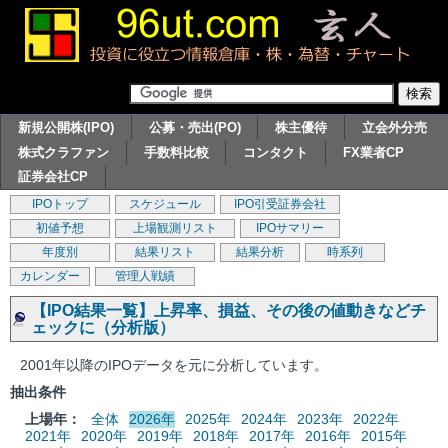
新規公開株(IPO)
公募・売出(PO)
株主優待
立会外分売
株式クラファン
手数料比較
コンタクト
FX業者CP
証券会社CP
IPOトップ
スケジュール
IPO引受証券会社
初値予想
上場観測リスト
IPOサマリー
年度別
結果リスト
結果分析
時系列
カレンダー
管理人戦績
【IPO結果一覧】上昇率、損益、その後の値動きなどチ
ェックに（分析版）
2001年以降のIPOデータを元に分析しています。
抽出条件
上場年：
全体
2026年
2025年
2024年
2023年
2022年
2021年
2020年
2019年
2018年
2017年
2016年
2015年