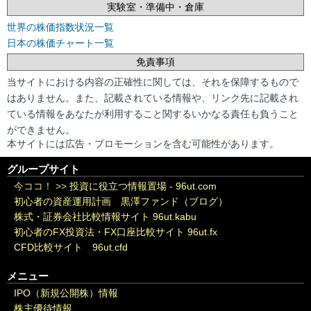
実験室・準備中・倉庫
世界の株価指数状況一覧
日本の株価チャート一覧
免責事項
当サイトにおける内容の正確性に関しては、それを保障するもので
はありません。また、記載されている情報や、リンク先に記載され
ている情報をあなたが利用すること関するいかなる責任も負うこと
ができません。
本サイトには広告・プロモーションを含む可能性があります。
グループサイト
今ココ！ >>
投資に役立つ情報置場 - 96ut.com
初心者の資産運用計画 黒澤ファンド（ブログ）
株式・証券会社比較情報サイト 96ut.kabu
初心者のFX投資法・FX口座比較サイト 96ut.fx
CFD比較サイト 96ut.cfd
メニュー
IPO（新規公開株）情報
株主優待情報