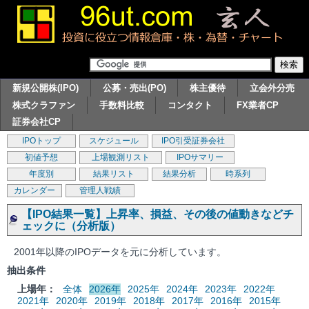
新規公開株(IPO)
公募・売出(PO)
株主優待
立会外分売
株式クラファン
手数料比較
コンタクト
FX業者CP
証券会社CP
IPOトップ
スケジュール
IPO引受証券会社
初値予想
上場観測リスト
IPOサマリー
年度別
結果リスト
結果分析
時系列
カレンダー
管理人戦績
【IPO結果一覧】上昇率、損益、その後の値動きなどチ
ェックに（分析版）
2001年以降のIPOデータを元に分析しています。
抽出条件
上場年：
全体
2026年
2025年
2024年
2023年
2022年
2021年
2020年
2019年
2018年
2017年
2016年
2015年