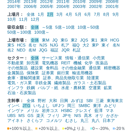
2014年
2013年
2012年
2011年
2010年
2009年
2008年
2007年
2006年
2005年
2004年
2003年
2002年
2001年
上場月：
全体
1月
2月
3月
4月
5月
6月
7月
8月
9月
10月
11月
12月
吸収金額：
全体
～5億
5億～10億
10億～50億
50億～100億
100億～
上場市場：
全体
東M
JQ
東G
東2
JQS
東1
東R
HCG
東S
HCS
名セ
NJS
NJG
札ア
福Q
大2
東P
東イ
名N
名2
NEO
名M
JQG
福証
JQR
札証
セクター：
全体
サービス業
情報・通信業
小売業
不動産業
卸売業
電気機器
REIT
機械
化学
医薬品
その他製品
建設業
食料品
その他金融業
通信業
精密機器
金属製品
保険業
証券業
銀行業
輸送用機器
倉庫・運輸関連業
証券、商品先物取引業
陸運業
電気・ガス業
非鉄金属
繊維製品
ガラス・土石製品
インフラ
鉄鋼
パルプ・紙
水産・農林業
空運業
鉱業
石油・石炭製品
主幹事：
全体
野村
大和
日興
みずほ
SBI
三菱
東海東京
インベ
JTG
いちよし
UFJつ
岡三
SMBC
東洋
みどり
インヴァ
メリル
岩井コス
HSBC
クレスイ
藍澤
マネ
UBS
MS
GS
楽天
フィリ
JPモ
NIS
髙木
オリ
かざか
アイネト
さくらフ
コメルツ
むさし
丸三
丸八
日本ア
■
+100％以上、
■
+20％以上、
■
+0%より上、
■
0～-20%、
■
-20％