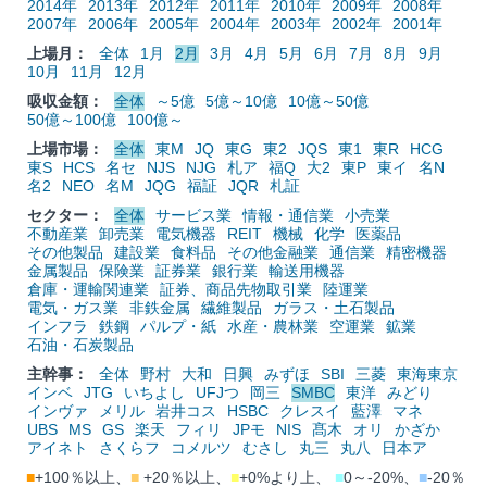
2014年
2013年
2012年
2011年
2010年
2009年
2008年
2007年
2006年
2005年
2004年
2003年
2002年
2001年
上場月：
全体
1月
2月
3月
4月
5月
6月
7月
8月
9月
10月
11月
12月
吸収金額：
全体
～5億
5億～10億
10億～50億
50億～100億
100億～
上場市場：
全体
東M
JQ
東G
東2
JQS
東1
東R
HCG
東S
HCS
名セ
NJS
NJG
札ア
福Q
大2
東P
東イ
名N
名2
NEO
名M
JQG
福証
JQR
札証
セクター：
全体
サービス業
情報・通信業
小売業
不動産業
卸売業
電気機器
REIT
機械
化学
医薬品
その他製品
建設業
食料品
その他金融業
通信業
精密機器
金属製品
保険業
証券業
銀行業
輸送用機器
倉庫・運輸関連業
証券、商品先物取引業
陸運業
電気・ガス業
非鉄金属
繊維製品
ガラス・土石製品
インフラ
鉄鋼
パルプ・紙
水産・農林業
空運業
鉱業
石油・石炭製品
主幹事：
全体
野村
大和
日興
みずほ
SBI
三菱
東海東京
インベ
JTG
いちよし
UFJつ
岡三
SMBC
東洋
みどり
インヴァ
メリル
岩井コス
HSBC
クレスイ
藍澤
マネ
UBS
MS
GS
楽天
フィリ
JPモ
NIS
髙木
オリ
かざか
アイネト
さくらフ
コメルツ
むさし
丸三
丸八
日本ア
■
+100％以上、
■
+20％以上、
■
+0%より上、
■
0～-20%、
■
-20％