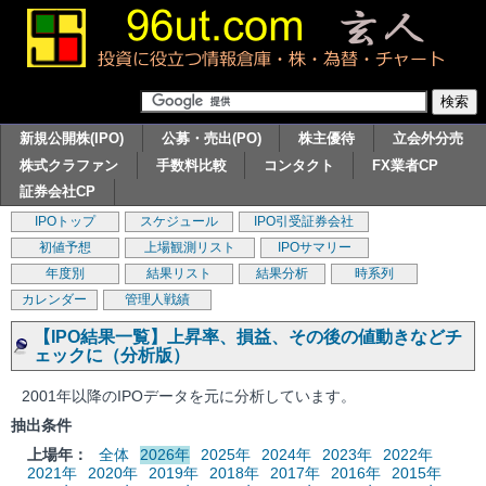
新規公開株(IPO)
公募・売出(PO)
株主優待
立会外分売
株式クラファン
手数料比較
コンタクト
FX業者CP
証券会社CP
IPOトップ
スケジュール
IPO引受証券会社
初値予想
上場観測リスト
IPOサマリー
年度別
結果リスト
結果分析
時系列
カレンダー
管理人戦績
【IPO結果一覧】上昇率、損益、その後の値動きなどチ
ェックに（分析版）
2001年以降のIPOデータを元に分析しています。
抽出条件
上場年：
全体
2026年
2025年
2024年
2023年
2022年
2021年
2020年
2019年
2018年
2017年
2016年
2015年