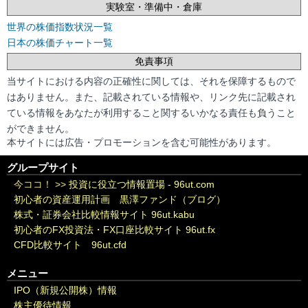
実験室・準備中・倉庫
世界の株価指数状況一覧
日本の株価チャート一覧
免責事項
当サイトにおける内容の正確性に関しては、それを保障するもので
はありません。また、記載されている情報や、リンク先に記載され
ている情報をあなたが利用すること関するいかなる責任も負うこと
ができません。
本サイトには広告・プロモーションを含む可能性があります。
グループサイト
今ココ！ >>
投資に役立つ情報置場 - 96ut.com
初心者の資産運用計画 黒澤ファンド（ブログ）
株式・証券会社比較情報サイト 96ut.kabu
初心者のFX投資法・FX口座比較サイト 96ut.fx
CFD比較サイト 96ut.cfd
メニュー
IPO（新規公開株）情報
株主優待情報