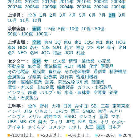
2014年
2013年
2012年
2011年
2010年
2009年
2008年
2007年
2006年
2005年
2004年
2003年
2002年
2001年
上場月：
全体
1月
2月
3月
4月
5月
6月
7月
8月
9月
10月
11月
12月
吸収金額：
全体
～5億
5億～10億
10億～50億
50億～100億
100億～
上場市場：
全体
東M
JQ
東G
東2
JQS
東1
東R
HCG
東S
HCS
名セ
NJS
NJG
札ア
福Q
大2
東P
東イ
名N
名2
NEO
名M
JQG
福証
JQR
札証
セクター：
全体
サービス業
情報・通信業
小売業
不動産業
卸売業
電気機器
REIT
機械
化学
医薬品
その他製品
建設業
食料品
その他金融業
通信業
精密機器
金属製品
保険業
証券業
銀行業
輸送用機器
倉庫・運輸関連業
証券、商品先物取引業
陸運業
電気・ガス業
非鉄金属
繊維製品
ガラス・土石製品
インフラ
鉄鋼
パルプ・紙
水産・農林業
空運業
鉱業
石油・石炭製品
主幹事：
全体
野村
大和
日興
みずほ
SBI
三菱
東海東京
インベ
JTG
いちよし
UFJつ
岡三
SMBC
東洋
みどり
インヴァ
メリル
岩井コス
HSBC
クレスイ
藍澤
マネ
UBS
MS
GS
楽天
フィリ
JPモ
NIS
髙木
オリ
かざか
アイネト
さくらフ
コメルツ
むさし
丸三
丸八
日本ア
■
+100％以上、
■
+20％以上、
■
+0%より上、
■
0～-20%、
■
-20％