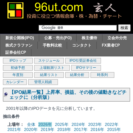
新規公開株(IPO)
公募・売出(PO)
株主優待
立会外分売
株式クラファン
手数料比較
コンタクト
FX業者CP
証券会社CP
IPOトップ
スケジュール
IPO引受証券会社
初値予想
上場観測リスト
IPOサマリー
年度別
結果リスト
結果分析
時系列
カレンダー
管理人戦績
【IPO結果一覧】上昇率、損益、その後の値動きなどチ
ェックに（分析版）
2001年以降のIPOデータを元に分析しています。
抽出条件
上場年：
全体
2026年
2025年
2024年
2023年
2022年
2021年
2020年
2019年
2018年
2017年
2016年
2015年