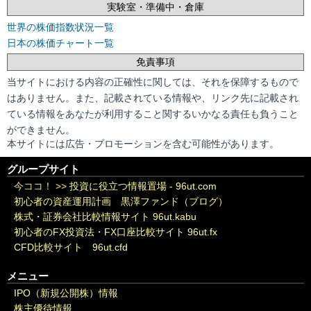
実験室・準備中・倉庫
世界の株価指数状況一覧
日本の株価チャート一覧
免責事項
当サイトにおける内容の正確性に関しては、それを保障するもので
はありません。また、記載されている情報や、リンク先に記載され
ている情報をあなたが利用すること関するいかなる責任も負うこと
ができません。
本サイトには広告・プロモーションを含む可能性があります。
グループサイト
今ココ！ >>
投資に役立つ情報置場 - 96ut.com
初心者の資産運用計画 黒澤ファンド（ブログ）
株式・証券会社比較情報サイト 96ut.kabu
初心者のFX投資法・FX口座比較サイト 96ut.fx
CFD比較サイト 96ut.cfd
メニュー
IPO（新規公開株）情報
株主優待情報