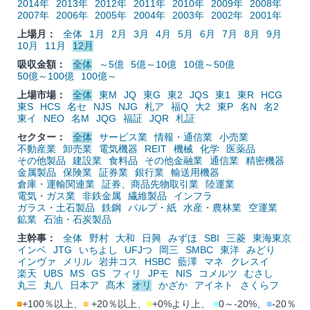
2014年
2013年
2012年
2011年
2010年
2009年
2008年
2007年
2006年
2005年
2004年
2003年
2002年
2001年
上場月：
全体
1月
2月
3月
4月
5月
6月
7月
8月
9月
10月
11月
12月
吸収金額：
全体
～5億
5億～10億
10億～50億
50億～100億
100億～
上場市場：
全体
東M
JQ
東G
東2
JQS
東1
東R
HCG
東S
HCS
名セ
NJS
NJG
札ア
福Q
大2
東P
名N
名2
東イ
NEO
名M
JQG
福証
JQR
札証
セクター：
全体
サービス業
情報・通信業
小売業
不動産業
卸売業
電気機器
REIT
機械
化学
医薬品
その他製品
建設業
食料品
その他金融業
通信業
精密機器
金属製品
保険業
証券業
銀行業
輸送用機器
倉庫・運輸関連業
証券、商品先物取引業
陸運業
電気・ガス業
非鉄金属
繊維製品
インフラ
ガラス・土石製品
鉄鋼
パルプ・紙
水産・農林業
空運業
鉱業
石油・石炭製品
主幹事：
全体
野村
大和
日興
みずほ
SBI
三菱
東海東京
インベ
JTG
いちよし
UFJつ
岡三
SMBC
東洋
みどり
インヴァ
メリル
岩井コス
HSBC
藍澤
マネ
クレスイ
楽天
UBS
MS
GS
フィリ
JPモ
NIS
コメルツ
むさし
丸三
丸八
日本ア
髙木
オリ
かざか
アイネト
さくらフ
■
+100％以上、
■
+20％以上、
■
+0%より上、
■
0～-20%、
■
-20％