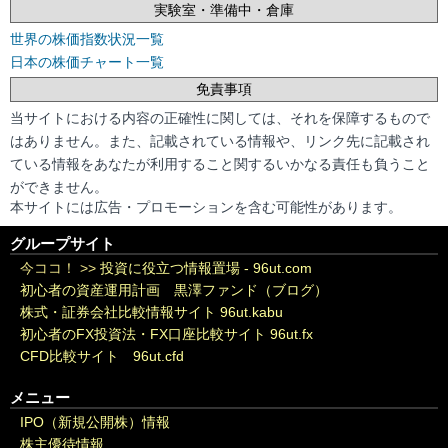
実験室・準備中・倉庫
世界の株価指数状況一覧
日本の株価チャート一覧
免責事項
当サイトにおける内容の正確性に関しては、それを保障するもので
はありません。また、記載されている情報や、リンク先に記載され
ている情報をあなたが利用すること関するいかなる責任も負うこと
ができません。
本サイトには広告・プロモーションを含む可能性があります。
グループサイト
今ココ！ >>
投資に役立つ情報置場 - 96ut.com
初心者の資産運用計画 黒澤ファンド（ブログ）
株式・証券会社比較情報サイト 96ut.kabu
初心者のFX投資法・FX口座比較サイト 96ut.fx
CFD比較サイト 96ut.cfd
メニュー
IPO（新規公開株）情報
株主優待情報