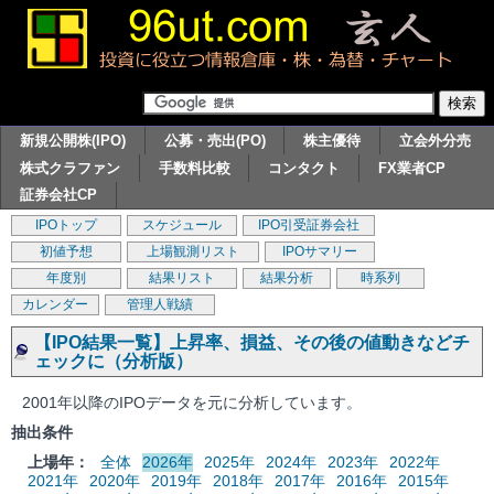
新規公開株(IPO)
公募・売出(PO)
株主優待
立会外分売
株式クラファン
手数料比較
コンタクト
FX業者CP
証券会社CP
IPOトップ
スケジュール
IPO引受証券会社
初値予想
上場観測リスト
IPOサマリー
年度別
結果リスト
結果分析
時系列
カレンダー
管理人戦績
【IPO結果一覧】上昇率、損益、その後の値動きなどチ
ェックに（分析版）
2001年以降のIPOデータを元に分析しています。
抽出条件
上場年：
全体
2026年
2025年
2024年
2023年
2022年
2021年
2020年
2019年
2018年
2017年
2016年
2015年