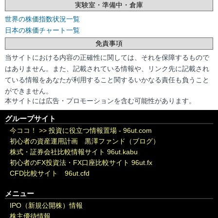
実験室・準備中・倉庫
世界の株価指数状況一覧
日本の株価チャート一覧
免責事項
当サイトにおける内容の正確性に関しては、それを保障するもので
はありません。また、記載されている情報や、リンク先に記載され
ている情報をあなたが利用すること関するいかなる責任も負うこと
ができません。
本サイトには広告・プロモーションを含む可能性があります。
グループサイト
今ココ！ >>
投資に役立つ情報置場 - 96ut.com
初心者の資産運用計画 黒澤ファンド（ブログ）
株式・証券会社比較情報サイト 96ut.kabu
初心者のFX投資法・FX口座比較サイト 96ut.fx
CFD比較サイト 96ut.cfd
メニュー
IPO（新規公開株）情報
株主優待情報