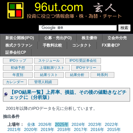
新規公開株(IPO)
公募・売出(PO)
株主優待
立会外分売
株式クラファン
手数料比較
コンタクト
FX業者CP
証券会社CP
IPOトップ
スケジュール
IPO引受証券会社
初値予想
上場観測リスト
IPOサマリー
年度別
結果リスト
結果分析
時系列
カレンダー
管理人戦績
【IPO結果一覧】上昇率、損益、その後の値動きなどチ
ェックに（分析版）
2001年以降のIPOデータを元に分析しています。
抽出条件
上場年：
全体
2026年
2025年
2024年
2023年
2022年
2021年
2020年
2019年
2018年
2017年
2016年
2015年