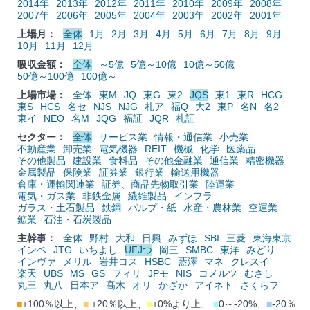
2014年
2013年
2012年
2011年
2010年
2009年
2008年
2007年
2006年
2005年
2004年
2003年
2002年
2001年
上場月：
全体
1月
2月
3月
4月
5月
6月
7月
8月
9月
10月
11月
12月
吸収金額：
全体
～5億
5億～10億
10億～50億
50億～100億
100億～
上場市場：
全体
東M
JQ
東G
東2
JQS
東1
東R
HCG
東S
HCS
名セ
NJS
NJG
札ア
福Q
大2
東P
名N
名2
東イ
NEO
名M
JQG
福証
JQR
札証
セクター：
全体
サービス業
情報・通信業
小売業
不動産業
卸売業
電気機器
REIT
機械
化学
医薬品
その他製品
建設業
食料品
その他金融業
通信業
精密機器
金属製品
保険業
証券業
銀行業
輸送用機器
倉庫・運輸関連業
証券、商品先物取引業
陸運業
電気・ガス業
非鉄金属
繊維製品
インフラ
ガラス・土石製品
鉄鋼
パルプ・紙
水産・農林業
空運業
鉱業
石油・石炭製品
主幹事：
全体
野村
大和
日興
みずほ
SBI
三菱
東海東京
インベ
JTG
いちよし
UFJつ
岡三
SMBC
東洋
みどり
インヴァ
メリル
岩井コス
HSBC
藍澤
マネ
クレスイ
楽天
UBS
MS
GS
フィリ
JPモ
NIS
コメルツ
むさし
丸三
丸八
日本ア
髙木
オリ
かざか
アイネト
さくらフ
■
+100％以上、
■
+20％以上、
■
+0%より上、
■
0～-20%、
■
-20％