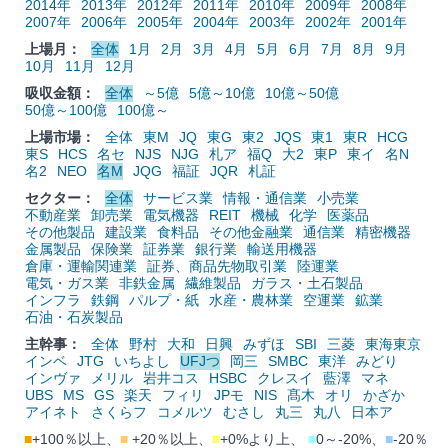
2014年
2013年
2012年
2011年
2010年
2009年
2008年
2007年
2006年
2005年
2004年
2003年
2002年
2001年
上場月：
全体
1月
2月
3月
4月
5月
6月
7月
8月
9月
10月
11月
12月
吸収金額：
全体
～5億
5億～10億
10億～50億
50億～100億
100億～
上場市場：
全体
東M
JQ
東G
東2
JQS
東1
東R
HCG
東S
HCS
名セ
NJS
NJG
札ア
福Q
大2
東P
東イ
名N
名2
NEO
名M
JQG
福証
JQR
札証
セクター：
全体
サービス業
情報・通信業
小売業
不動産業
卸売業
電気機器
REIT
機械
化学
医薬品
その他製品
建設業
食料品
その他金融業
通信業
精密機器
金属製品
保険業
証券業
銀行業
輸送用機器
倉庫・運輸関連業
証券、商品先物取引業
陸運業
電気・ガス業
非鉄金属
繊維製品
ガラス・土石製品
インフラ
鉄鋼
パルプ・紙
水産・農林業
空運業
鉱業
石油・石炭製品
主幹事：
全体
野村
大和
日興
みずほ
SBI
三菱
東海東京
インベ
JTG
いちよし
UFJつ
岡三
SMBC
東洋
みどり
インヴァ
メリル
岩井コス
HSBC
クレスイ
藍澤
マネ
UBS
MS
GS
楽天
フィリ
JPモ
NIS
髙木
オリ
かざか
アイネト
さくらフ
コメルツ
むさし
丸三
丸八
日本ア
■
+100％以上、
■
+20％以上、
■
+0%より上、
■
0～-20%、
■
-20％