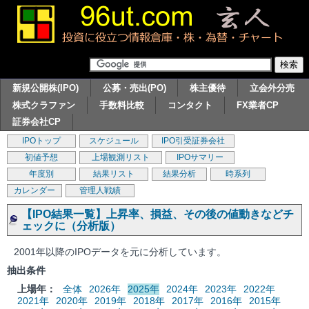
新規公開株(IPO)
公募・売出(PO)
株主優待
立会外分売
株式クラファン
手数料比較
コンタクト
FX業者CP
証券会社CP
IPOトップ
スケジュール
IPO引受証券会社
初値予想
上場観測リスト
IPOサマリー
年度別
結果リスト
結果分析
時系列
カレンダー
管理人戦績
【IPO結果一覧】上昇率、損益、その後の値動きなどチ
ェックに（分析版）
2001年以降のIPOデータを元に分析しています。
抽出条件
上場年：
全体
2026年
2025年
2024年
2023年
2022年
2021年
2020年
2019年
2018年
2017年
2016年
2015年