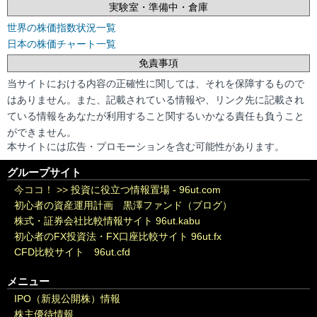
実験室・準備中・倉庫
世界の株価指数状況一覧
日本の株価チャート一覧
免責事項
当サイトにおける内容の正確性に関しては、それを保障するもので
はありません。また、記載されている情報や、リンク先に記載され
ている情報をあなたが利用すること関するいかなる責任も負うこと
ができません。
本サイトには広告・プロモーションを含む可能性があります。
グループサイト
今ココ！ >>
投資に役立つ情報置場 - 96ut.com
初心者の資産運用計画 黒澤ファンド（ブログ）
株式・証券会社比較情報サイト 96ut.kabu
初心者のFX投資法・FX口座比較サイト 96ut.fx
CFD比較サイト 96ut.cfd
メニュー
IPO（新規公開株）情報
株主優待情報