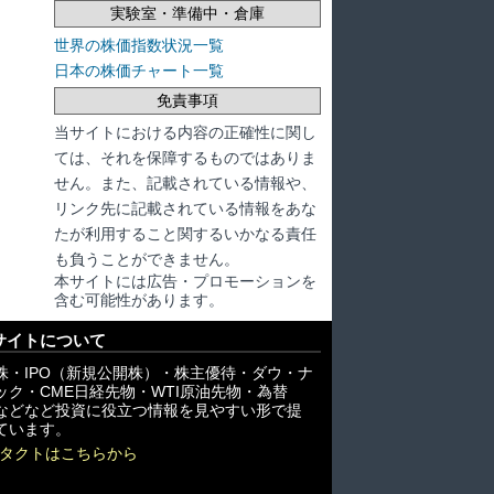
実験室・準備中・倉庫
世界の株価指数状況一覧
日本の株価チャート一覧
免責事項
当サイトにおける内容の正確性に関し
ては、それを保障するものではありま
せん。また、記載されている情報や、
リンク先に記載されている情報をあな
たが利用すること関するいかなる責任
も負うことができません。
本サイトには広告・プロモーションを
含む可能性があります。
サイトについて
株・IPO（新規公開株）・株主優待・ダウ・ナ
ック・CME日経先物・WTI原油先物・為替
X)などなど投資に役立つ情報を見やすい形で提
ています。
タクトはこちらから