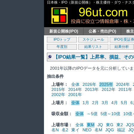
日本株・IPO（新規公開株）・株主優待・ダウ・ナスダッ
新規公開株(IPO)
公募・売出(PO)
株
IPOトップ
スケジュール
IPO引受証
年度別
結果リスト
結果分析
【IPO結果一覧】上昇率、損益、そ
2001年以降のIPOデータを元に分析してい
抽出条件
上場年：
全体
2026年
2025年
2024年
2015年
2014年
2013年
2012年
2011年
2002年
2001年
上場月：
全体
1月
2月
3月
4月
5月
6
吸収金額：
全体
～5億
5億～10億
10億
上場市場：
全体
東M
JQ
東G
東2
JQS
名N
名2
東イ
NEO
名M
JQG
福証
JQ