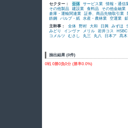
セクター：
全体
サービス業
情報・通信
その他製品
建設業
食料品
その他金融業
倉庫・運輸関連業
証券、商品先物取引業
鉄鋼
パルプ・紙
水産・農林業
空運業
主幹事：
全体
野村
大和
日興
みずほ
みどり
インヴァ
メリル
岩井コス
HSBC
コメルツ
むさし
丸三
丸八
日本ア
髙木
抽出結果 (0件)
0戦 0勝0負0分 (勝率0.0%)