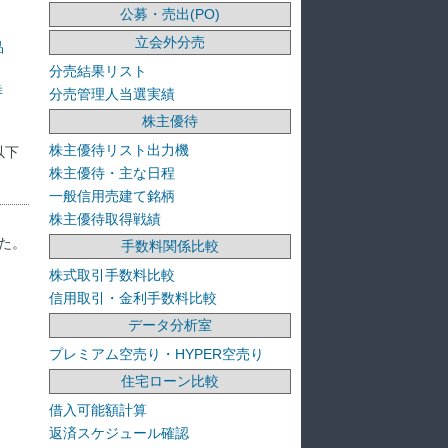
公募・売出(PO)
立会外分売
品
分売結果リスト
洋
分売管理人当選実績
株主優待
株主優待リスト出力機
以下
株主優待・主な日程
一般信用売建て銘柄
株主優待取得戦績
た。
手数料関係比較
株式取引手数料比較
信用取引・金利手数料比較
データ分析室
プレミアム空売り・HYPER空売り
住宅ローン比較
借入可能額計算
返済スケジュール確認