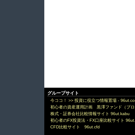
グループサイト
今ココ！ >>
投資に役立つ情報置場 - 96ut.c
初心者の資産運用計画 黒澤ファンド（ブロ
株式・証券会社比較情報サイト 96ut.kabu
初心者のFX投資法・FX口座比較サイト 96ut.
CFD比較サイト 96ut.cfd