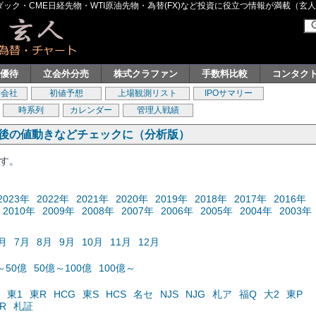
ク・CME日経先物・WTI原油先物・為替(FX)など投資に役立つ情報が満載（玄人グル
主優待
立会外分売
株式クラファン
手数料比較
コンタク
券会社
初値予想
上場観測リスト
IPOサマリー
時系列
カレンダー
管理人戦績
の後の値動きなどチェックに（分析版）
ます。
2023年
2022年
2021年
2020年
2019年
2018年
2017年
2016年
2010年
2009年
2008年
2007年
2006年
2005年
2004年
2003年
月
7月
8月
9月
10月
11月
12月
～50億
50億～100億
100億～
東1
東R
HCG
東S
HCS
名セ
NJS
NJG
札ア
福Q
大2
東P
R
札証