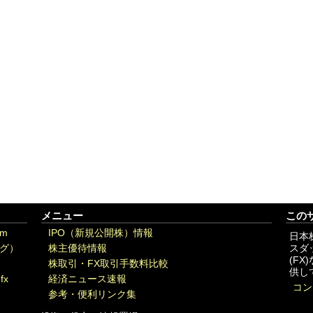
メニュー
この
om
IPO（新規公開株）情報
日本
グ）
株主優待情報
スダ
(F
株取引・FX取引手数料比較
供し
fx
経済ニュース速報
コン
参考・便利リンク集