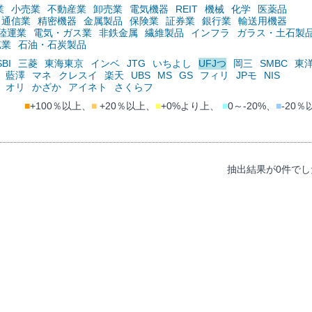
業
小売業
不動産業
卸売業
電気機器
REIT
機械
化学
医薬品
通信業
精密機器
金属製品
保険業
証券業
銀行業
輸送用機器
陸運業
電気・ガス業
非鉄金属
繊維製品
インフラ
ガラス・土石製
鉱業
石油・石炭製品
SBI
三菱
東海東京
インベ
JTG
いちよし
UFJつ
岡三
SMBC
東
藍澤
マネ
クレスイ
楽天
UBS
MS
GS
フィリ
JPモ
NIS
オリ
かざか
アイネト
さくらフ
■
+100％以上、
■
+20％以上、
■
+0%より上、
■
0～-20%、
■
-20％
抽出結果が0件でし