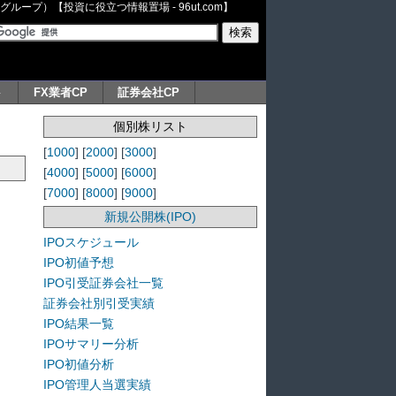
ープ）【投資に役立つ情報置場 - 96ut.com】
ト
FX業者CP
証券会社CP
個別株リスト
[
1000
] [
2000
] [
3000
]
[
4000
] [
5000
] [
6000
]
[
7000
] [
8000
] [
9000
]
新規公開株(IPO)
IPOスケジュール
IPO初値予想
IPO引受証券会社一覧
証券会社別引受実績
IPO結果一覧
IPOサマリー分析
IPO初値分析
IPO管理人当選実績