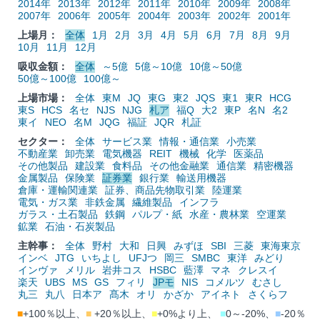
2014年
2013年
2012年
2011年
2010年
2009年
2008年
2007年
2006年
2005年
2004年
2003年
2002年
2001年
上場月：
全体
1月
2月
3月
4月
5月
6月
7月
8月
9月
10月
11月
12月
吸収金額：
全体
～5億
5億～10億
10億～50億
50億～100億
100億～
上場市場：
全体
東M
JQ
東G
東2
JQS
東1
東R
HCG
東S
HCS
名セ
NJS
NJG
札ア
福Q
大2
東P
名N
名2
東イ
NEO
名M
JQG
福証
JQR
札証
セクター：
全体
サービス業
情報・通信業
小売業
不動産業
卸売業
電気機器
REIT
機械
化学
医薬品
その他製品
建設業
食料品
その他金融業
通信業
精密機器
金属製品
保険業
証券業
銀行業
輸送用機器
倉庫・運輸関連業
証券、商品先物取引業
陸運業
電気・ガス業
非鉄金属
繊維製品
インフラ
ガラス・土石製品
鉄鋼
パルプ・紙
水産・農林業
空運業
鉱業
石油・石炭製品
主幹事：
全体
野村
大和
日興
みずほ
SBI
三菱
東海東京
インベ
JTG
いちよし
UFJつ
岡三
SMBC
東洋
みどり
インヴァ
メリル
岩井コス
HSBC
藍澤
マネ
クレスイ
楽天
UBS
MS
GS
フィリ
JPモ
NIS
コメルツ
むさし
丸三
丸八
日本ア
髙木
オリ
かざか
アイネト
さくらフ
■
+100％以上、
■
+20％以上、
■
+0%より上、
■
0～-20%、
■
-20％