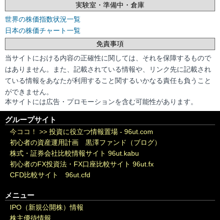
実験室・準備中・倉庫
世界の株価指数状況一覧
日本の株価チャート一覧
免責事項
当サイトにおける内容の正確性に関しては、それを保障するもので
はありません。また、記載されている情報や、リンク先に記載され
ている情報をあなたが利用すること関するいかなる責任も負うこと
ができません。
本サイトには広告・プロモーションを含む可能性があります。
グループサイト
今ココ！ >>
投資に役立つ情報置場 - 96ut.com
初心者の資産運用計画 黒澤ファンド（ブログ）
株式・証券会社比較情報サイト 96ut.kabu
初心者のFX投資法・FX口座比較サイト 96ut.fx
CFD比較サイト 96ut.cfd
メニュー
IPO（新規公開株）情報
株主優待情報