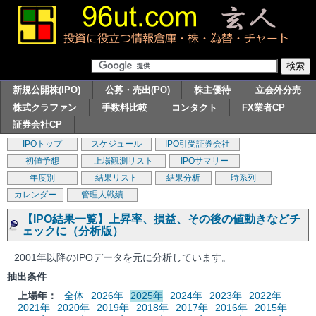
新規公開株(IPO)
公募・売出(PO)
株主優待
立会外分売
株式クラファン
手数料比較
コンタクト
FX業者CP
証券会社CP
IPOトップ
スケジュール
IPO引受証券会社
初値予想
上場観測リスト
IPOサマリー
年度別
結果リスト
結果分析
時系列
カレンダー
管理人戦績
【IPO結果一覧】上昇率、損益、その後の値動きなどチ
ェックに（分析版）
2001年以降のIPOデータを元に分析しています。
抽出条件
上場年：
全体
2026年
2025年
2024年
2023年
2022年
2021年
2020年
2019年
2018年
2017年
2016年
2015年