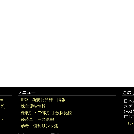
メニュー
この
om
IPO（新規公開株）情報
日本
グ）
株主優待情報
スダ
(F
株取引・FX取引手数料比較
供し
fx
経済ニュース速報
コン
参考・便利リンク集