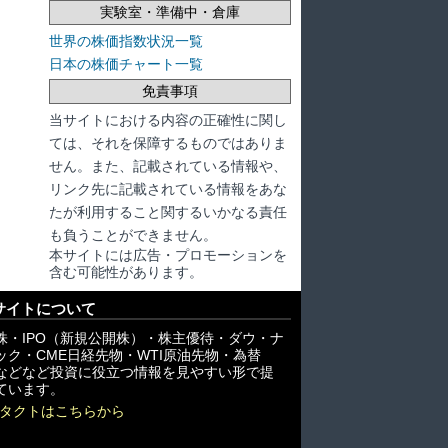
実験室・準備中・倉庫
世界の株価指数状況一覧
日本の株価チャート一覧
免責事項
当サイトにおける内容の正確性に関し
ては、それを保障するものではありま
せん。また、記載されている情報や、
リンク先に記載されている情報をあな
たが利用すること関するいかなる責任
も負うことができません。
本サイトには広告・プロモーションを
含む可能性があります。
サイトについて
株・IPO（新規公開株）・株主優待・ダウ・ナ
ック・CME日経先物・WTI原油先物・為替
X)などなど投資に役立つ情報を見やすい形で提
ています。
タクトはこちらから