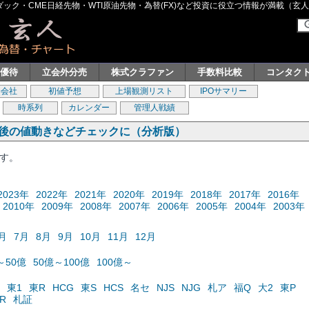
ク・CME日経先物・WTI原油先物・為替(FX)など投資に役立つ情報が満載（玄人グル
主優待
立会外分売
株式クラファン
手数料比較
コンタク
券会社
初値予想
上場観測リスト
IPOサマリー
時系列
カレンダー
管理人戦績
の後の値動きなどチェックに（分析版）
ます。
2023年
2022年
2021年
2020年
2019年
2018年
2017年
2016年
2010年
2009年
2008年
2007年
2006年
2005年
2004年
2003年
月
7月
8月
9月
10月
11月
12月
～50億
50億～100億
100億～
東1
東R
HCG
東S
HCS
名セ
NJS
NJG
札ア
福Q
大2
東P
R
札証