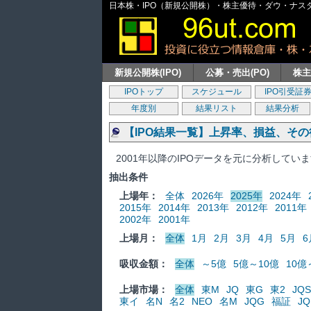
日本株・IPO（新規公開株）・株主優待・ダウ・ナスダッ
新規公開株(IPO)
公募・売出(PO)
株
IPOトップ
スケジュール
IPO引受証
年度別
結果リスト
結果分析
【IPO結果一覧】上昇率、損益、そ
2001年以降のIPOデータを元に分析してい
抽出条件
上場年：
全体
2026年
2025年
2024年
2015年
2014年
2013年
2012年
2011年
2002年
2001年
上場月：
全体
1月
2月
3月
4月
5月
6
吸収金額：
全体
～5億
5億～10億
10億
上場市場：
全体
東M
JQ
東G
東2
JQS
東イ
名N
名2
NEO
名M
JQG
福証
JQ