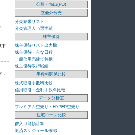
公募・売出(PO)
立会外分売
ラ
分売結果リスト
洋
分売管理人当選実績
株主優待
株主優待リスト出力機
以下
株主優待・主な日程
一般信用売建て銘柄
株主優待取得戦績
た。
手数料関係比較
株式取引手数料比較
信用取引・金利手数料比較
データ分析室
プレミアム空売り・HYPER空売り
住宅ローン比較
借入可能額計算
返済スケジュール確認