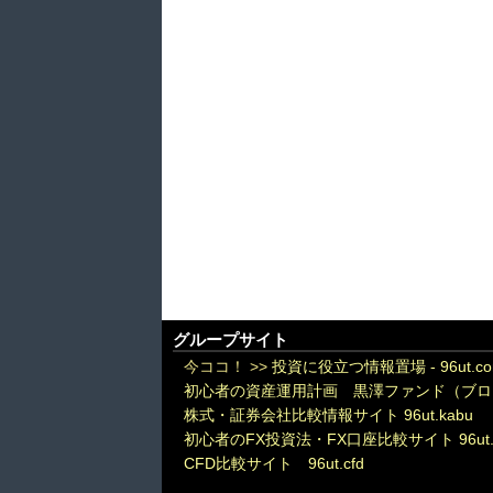
グループサイト
今ココ！ >>
投資に役立つ情報置場 - 96ut.c
初心者の資産運用計画 黒澤ファンド（ブロ
株式・証券会社比較情報サイト 96ut.kabu
初心者のFX投資法・FX口座比較サイト 96ut.
CFD比較サイト 96ut.cfd