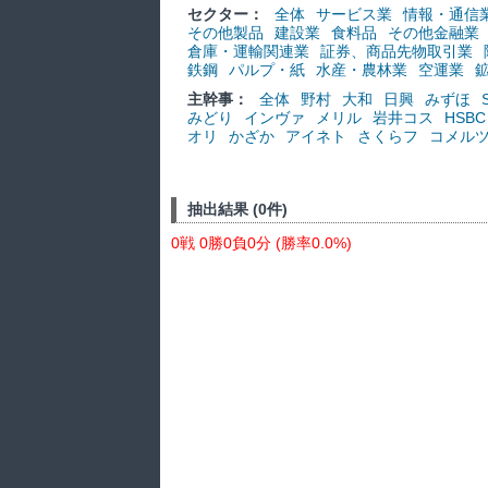
セクター：
全体
サービス業
情報・通信
その他製品
建設業
食料品
その他金融業
倉庫・運輸関連業
証券、商品先物取引業
鉄鋼
パルプ・紙
水産・農林業
空運業
主幹事：
全体
野村
大和
日興
みずほ
みどり
インヴァ
メリル
岩井コス
HSBC
オリ
かざか
アイネト
さくらフ
コメル
抽出結果 (0件)
0戦 0勝0負0分 (勝率0.0%)