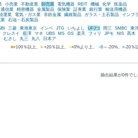
業
小売業
不動産業
卸売業
電気機器
REIT
機械
化学
医薬品
通信業
精密機器
金属製品
保険業
証券業
銀行業
輸送用機器
陸運業
電気・ガス業
非鉄金属
繊維製品
ガラス・土石製品
インフ
鉱業
石油・石炭製品
SBI
三菱
東海東京
インベ
JTG
いちよし
UFJつ
岡三
SMBC
東
クレスイ
藍澤
マネ
UBS
MS
GS
楽天
フィリ
JPモ
NIS
髙木
ツ
むさし
丸三
丸八
日本ア
■
+100％以上、
■
+20％以上、
■
+0%より上、
■
0～-20%、
■
-20％
抽出結果が0件でし