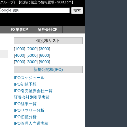
ープ）【投資に役立つ情報置場 - 96ut.com】
ト
FX業者CP
証券会社CP
個別株リスト
[
1000
] [
2000
] [
3000
]
[
4000
] [
5000
] [
6000
]
[
7000
] [
8000
] [
9000
]
新規公開株(IPO)
IPOスケジュール
IPO初値予想
IPO引受証券会社一覧
証券会社別引受実績
IPO結果一覧
IPOサマリー分析
IPO初値分析
IPO管理人当選実績