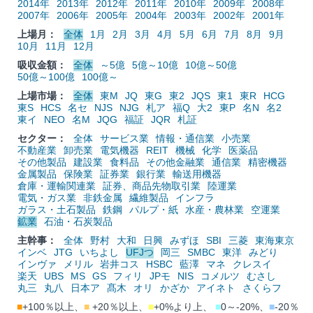
2014年
2013年
2012年
2011年
2010年
2009年
2008年
2007年
2006年
2005年
2004年
2003年
2002年
2001年
上場月：
全体
1月
2月
3月
4月
5月
6月
7月
8月
9月
10月
11月
12月
吸収金額：
全体
～5億
5億～10億
10億～50億
50億～100億
100億～
上場市場：
全体
東M
JQ
東G
東2
JQS
東1
東R
HCG
東S
HCS
名セ
NJS
NJG
札ア
福Q
大2
東P
名N
名2
東イ
NEO
名M
JQG
福証
JQR
札証
セクター：
全体
サービス業
情報・通信業
小売業
不動産業
卸売業
電気機器
REIT
機械
化学
医薬品
その他製品
建設業
食料品
その他金融業
通信業
精密機器
金属製品
保険業
証券業
銀行業
輸送用機器
倉庫・運輸関連業
証券、商品先物取引業
陸運業
電気・ガス業
非鉄金属
繊維製品
インフラ
ガラス・土石製品
鉄鋼
パルプ・紙
水産・農林業
空運業
鉱業
石油・石炭製品
主幹事：
全体
野村
大和
日興
みずほ
SBI
三菱
東海東京
インベ
JTG
いちよし
UFJつ
岡三
SMBC
東洋
みどり
インヴァ
メリル
岩井コス
HSBC
藍澤
マネ
クレスイ
楽天
UBS
MS
GS
フィリ
JPモ
NIS
コメルツ
むさし
丸三
丸八
日本ア
髙木
オリ
かざか
アイネト
さくらフ
■
+100％以上、
■
+20％以上、
■
+0%より上、
■
0～-20%、
■
-20％