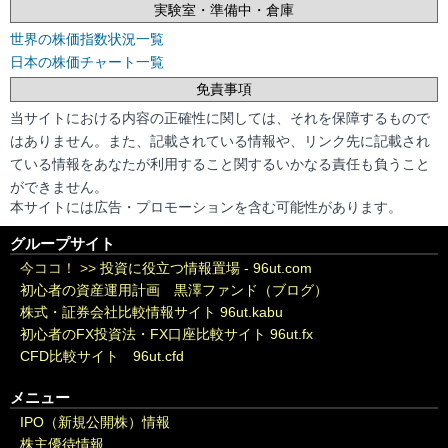
実験室・準備中・倉庫
世界の株価指数状況一覧
日本の株価チャート一覧
免責事項
当サイトにおける内容の正確性に関しては、それを保障するもので
はありません。また、記載されている情報や、リンク先に記載され
ている情報をあなたが利用すること関するいかなる責任も負うこと
ができません。
本サイトには広告・プロモーションを含む可能性があります。
グループサイト
今ココ！ >>
投資に役立つ情報置場 - 96ut.com
初心者の資産運用計画 黒澤ファンド（ブログ）
株式・証券会社比較情報サイト 96ut.kabu
初心者のFX投資法・FX口座比較サイト 96ut.fx
CFD比較サイト 96ut.cfd
メニュー
IPO（新規公開株）情報
株主優待情報