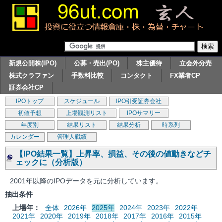
新規公開株(IPO)
公募・売出(PO)
株主優待
立会外分売
株式クラファン
手数料比較
コンタクト
FX業者CP
証券会社CP
IPOトップ
スケジュール
IPO引受証券会社
初値予想
上場観測リスト
IPOサマリー
年度別
結果リスト
結果分析
時系列
カレンダー
管理人戦績
【IPO結果一覧】上昇率、損益、その後の値動きなどチ
ェックに（分析版）
2001年以降のIPOデータを元に分析しています。
抽出条件
上場年：
全体
2026年
2025年
2024年
2023年
2022年
2021年
2020年
2019年
2018年
2017年
2016年
2015年