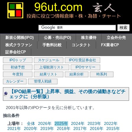
新規公開株(IPO)
公募・売出(PO)
株主優待
立会外分売
株式クラファン
手数料比較
コンタクト
FX業者CP
証券会社CP
IPOトップ
スケジュール
IPO引受証券会社
初値予想
上場観測リスト
IPOサマリー
年度別
結果リスト
結果分析
時系列
カレンダー
管理人戦績
【IPO結果一覧】上昇率、損益、その後の値動きなどチ
ェックに（分析版）
2001年以降のIPOデータを元に分析しています。
抽出条件
上場年：
全体
2026年
2025年
2024年
2023年
2022年
2021年
2020年
2019年
2018年
2017年
2016年
2015年