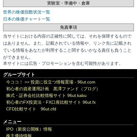
実験室・準備中・倉庫
世界の株価指数状況一覧
日本の株価チャート一覧
免責事項
当サイトにおける内容の正確性に関しては、それを保障するもので
はありません。また、記載されている情報や、リンク先に記載され
ている情報をあなたが利用すること関するいかなる責任も負うこと
ができません。
本サイトには広告・プロモーションを含む可能性があります。
グループサイト
今ココ！ >>
投資に役立つ情報置場 - 96ut.com
初心者の資産運用計画 黒澤ファンド（ブログ）
株式・証券会社比較情報サイト 96ut.kabu
初心者のFX投資法・FX口座比較サイト 96ut.fx
CFD比較サイト 96ut.cfd
メニュー
IPO（新規公開株）情報
株主優待情報