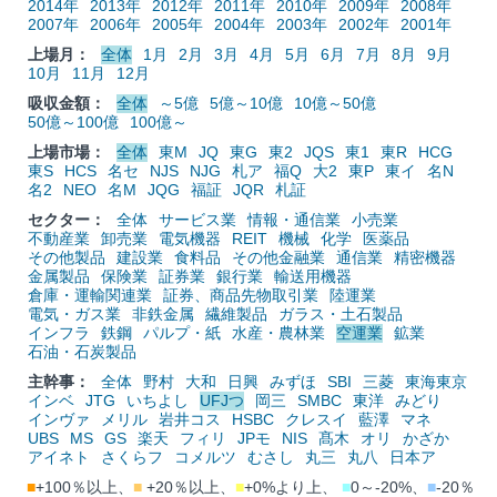
2014年
2013年
2012年
2011年
2010年
2009年
2008年
2007年
2006年
2005年
2004年
2003年
2002年
2001年
上場月：
全体
1月
2月
3月
4月
5月
6月
7月
8月
9月
10月
11月
12月
吸収金額：
全体
～5億
5億～10億
10億～50億
50億～100億
100億～
上場市場：
全体
東M
JQ
東G
東2
JQS
東1
東R
HCG
東S
HCS
名セ
NJS
NJG
札ア
福Q
大2
東P
東イ
名N
名2
NEO
名M
JQG
福証
JQR
札証
セクター：
全体
サービス業
情報・通信業
小売業
不動産業
卸売業
電気機器
REIT
機械
化学
医薬品
その他製品
建設業
食料品
その他金融業
通信業
精密機器
金属製品
保険業
証券業
銀行業
輸送用機器
倉庫・運輸関連業
証券、商品先物取引業
陸運業
電気・ガス業
非鉄金属
繊維製品
ガラス・土石製品
インフラ
鉄鋼
パルプ・紙
水産・農林業
空運業
鉱業
石油・石炭製品
主幹事：
全体
野村
大和
日興
みずほ
SBI
三菱
東海東京
インベ
JTG
いちよし
UFJつ
岡三
SMBC
東洋
みどり
インヴァ
メリル
岩井コス
HSBC
クレスイ
藍澤
マネ
UBS
MS
GS
楽天
フィリ
JPモ
NIS
髙木
オリ
かざか
アイネト
さくらフ
コメルツ
むさし
丸三
丸八
日本ア
■
+100％以上、
■
+20％以上、
■
+0%より上、
■
0～-20%、
■
-20％